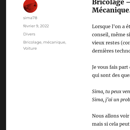
Bricolage –
Mécanique
Auteur
sima78
Publié
février 9, 2022
Lorsque l’on a 
le
Catégories
Divers
conseil, même si
Étiquettes
Bricolage
,
mécanique
,
vieux restes (co
Voiture
dernières techno
Je vous fais par
qui sont des que
Sima, tu peux ven
Sima, j’ai un prob
Nous allons voir
mais si cela peut