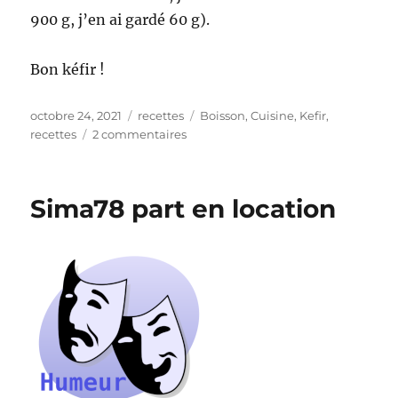
900 g, j’en ai gardé 60 g).
Bon kéfir !
Publié
Catégories
Étiquettes
octobre 24, 2021
recettes
Boisson
,
Cuisine
,
Kefir
,
le
sur
recettes
2 commentaires
Sima
et
son
Sima78 part en location
kéfir
idéal