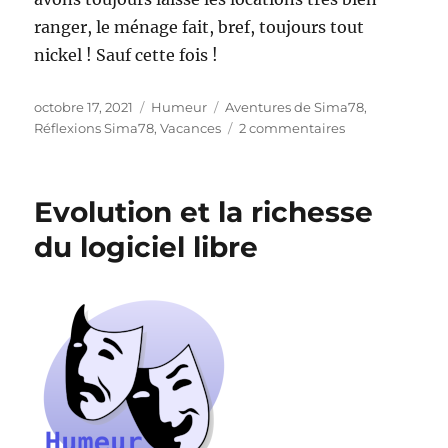
ranger, le ménage fait, bref, toujours tout
nickel ! Sauf cette fois !
Publié
Catégories
Étiquettes
octobre 17, 2021
Humeur
Aventures de Sima78
,
le
sur
Réflexions Sima78
,
Vacances
2 commentaires
Sima78
part
en
Evolution et la richesse
location
du logiciel libre