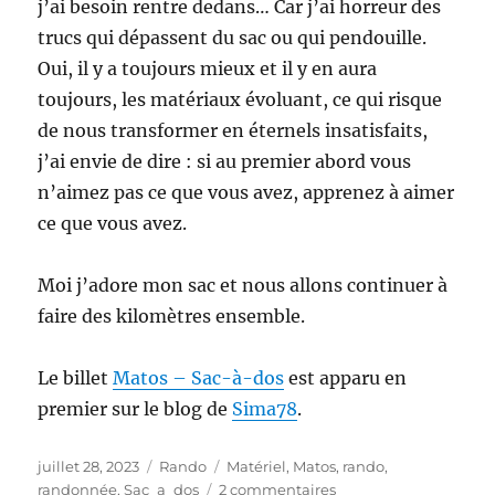
j’ai besoin rentre dedans… Car j’ai horreur des
trucs qui dépassent du sac ou qui pendouille.
Oui, il y a toujours mieux et il y en aura
toujours, les matériaux évoluant, ce qui risque
de nous transformer en éternels insatisfaits,
j’ai envie de dire : si au premier abord vous
n’aimez pas ce que vous avez, apprenez à aimer
ce que vous avez.
Moi j’adore mon sac et nous allons continuer à
faire des kilomètres ensemble.
Le billet
Matos – Sac-à-dos
est apparu en
premier sur le blog de
Sima78
.
Publié
Catégories
Étiquettes
juillet 28, 2023
Rando
Matériel
,
Matos
,
rando
,
le
sur
randonnée
,
Sac_a_dos
2 commentaires