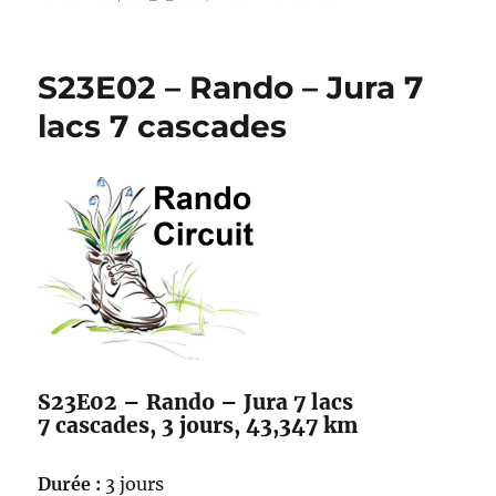
Matos
–
Sac-
S23E02 – Rando – Jura 7
à-
dos
lacs 7 cascades
S23E02 – Rando – Jura 7 lacs
7 cascades, 3 jours, 43,347 km
Durée :
3 jours