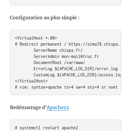
Configuration au plus simple :
<VirtualHost *:80>

# Redirect permanent / https://sima78.chispa.fr/

        ServerName chispa.fr/

        ServerAdmin mon-mail@truc.fr

        DocumentRoot /var/www/

        ErrorLog ${APACHE_LOG_DIR}/error.log

        CustomLog ${APACHE_LOG_DIR}/access.log com
</VirtualHost>

# vim: syntax=apache ts=4 sw=4 sts=4 sr noet
Redémarrage d’
Apaches2
# systemctl restart apache2