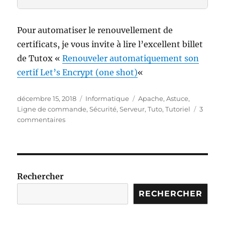
Pour automatiser le renouvellement de
certificats, je vous invite à lire l’excellent billet
de Tutox «
Renouveler automatiquement son
certif Let’s Encrypt (one shot)
«
Publié
Catégories
Étiquettes
décembre 15, 2018
Informatique
Apache
,
Astuce
,
le
Ligne de commande
,
Sécurité
,
Serveur
,
Tuto
,
Tutoriel
3
sur
commentaires
Renouvellement
des
certificats
LetsEncrypt
et
Rechercher
message
d’erreur.
RECHERCHER