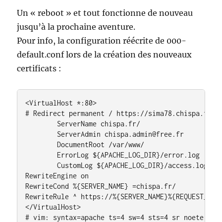
Un « reboot » et tout fonctionne de nouveau
jusqu’à la prochaine aventure.
Pour info, la configuration réécrite de 000-
default.conf lors de la création des nouveaux
certificats :
<VirtualHost *:80>

# Redirect permanent / https://sima78.chispa.fr/

        ServerName chispa.fr/

        ServerAdmin chispa.admin@free.fr

        DocumentRoot /var/www/

        ErrorLog ${APACHE_LOG_DIR}/error.log

        CustomLog ${APACHE_LOG_DIR}/access.log com
RewriteEngine on

RewriteCond %{SERVER_NAME} =chispa.fr/

RewriteRule ^ https://%{SERVER_NAME}%{REQUEST_URI}
</VirtualHost>

# vim: syntax=apache ts=4 sw=4 sts=4 sr noete