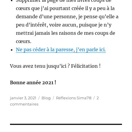
Supprimer la page de mes livres coups de
cœurs que j’ai pourtant créée il y a peu à la
demande d’une personne, je pense qu’elle a
peu d’intérêt, voire aucun, puisque je n’y
mettrai jamais les raisons de mes coups de
cœurs.
Ne pas céder à la paresse, j’en parle ici.
Vous avez tenu jusqu’ici ? Félicitation !
Bonne année 2021 !
Publié
Catégories
Étiquettes
janvier 3, 2021
Blog
Réflexions Sima78
2
le
sur
commentaires
2020-
2021
Bilans
et