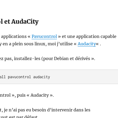
l et AudaCity
x applications «
Pavucontrol
» et une application capable
 y en a plein sous linux, moi j’utilise «
Audacity
« .
ez pas, installez-les (pour Debian et dérivés ».
all pavucontrol audacity
trol », puis « Audacity ».
 je n’ai pas eu besoin d’intervenir dans les
tout est par défaut.