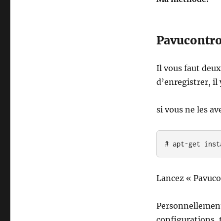
linux.
Pavucontro
Il vous faut deu
d’enregistrer, il
si vous ne les av
# apt-get inst
Lancez « Pavucon
Personnellement,
configurations, 