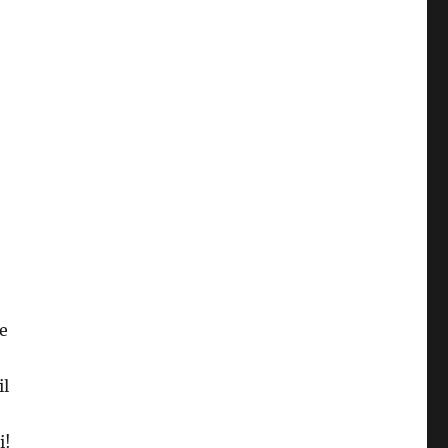
le
il
i!