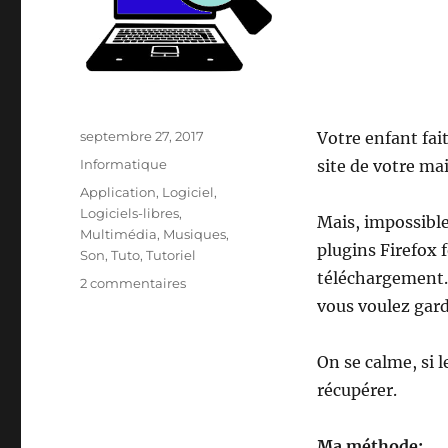
Publié
septembre 27, 2017
Votre enfant fait
le
Catégories
Informatique
site de votre mai
Étiquettes
Application
,
Logiciel
,
Logiciels-libres
,
Mais, impossible 
Multimédia
,
Musiques
,
plugins Firefox 
Son
,
Tuto
,
Tutoriel
téléchargement
sur
2 commentaires
Enregistrer
vous voulez gard
directement
depuis
On se calme, si l
votre
carte
récupérer.
son
–
Ma méthode: