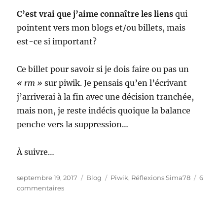
C’est vrai que j’aime connaître les liens
qui
pointent vers mon blogs et/ou billets, mais
est-ce si important?
Ce billet pour savoir si je dois faire ou pas un
« rm »
sur piwik. Je pensais qu’en l’écrivant
j’arriverai à la fin avec une décision tranchée,
mais non, je reste indécis quoique la balance
penche vers la suppression…
À suivre…
Publié
Catégories
Étiquettes
septembre 19, 2017
Blog
Piwik
,
Réflexions Sima78
6
le
sur
commentaires
Piwik
or
not