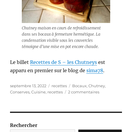
Chutney maison en cours de refroidissement
dans ses bocaux à fermeture hermétique. La
condensation visible sous les couvercles
témoigne d’une mise en pot encore chaude.
Le billet
Recettes de S – les Chutneys
est
apparu en premier sur le blog de
sima78
.
Publié
Catégories
Étiquettes
septembre 13, 2022
recettes
Bocaux
,
Chutney
,
le
sur
Conserves
,
Cuisine
,
recettes
2 commentaires
Les
Chutneys
de
Sima78
Rechercher