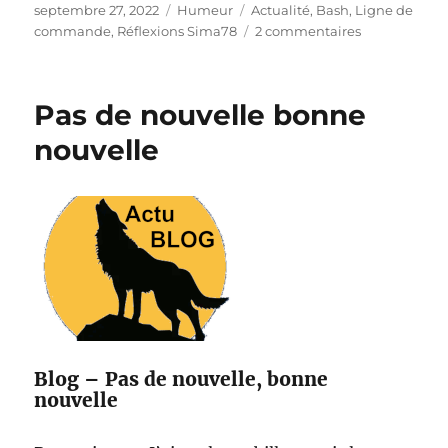
Publié
Catégories
Étiquettes
septembre 27, 2022
Humeur
Actualité
,
Bash
,
Ligne de
le
sur
commande
,
Réflexions Sima78
2 commentaires
Initiation
au
Bash
Pas de nouvelle bonne
nouvelle
Blog – Pas de nouvelle, bonne
nouvelle