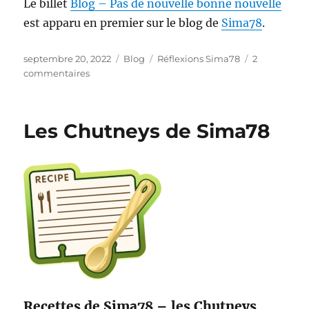
Le billet
Blog – Pas de nouvelle bonne nouvelle
est apparu en premier sur le blog de
Sima78
.
Publié
Catégories
Étiquettes
septembre 20, 2022
Blog
Réflexions Sima78
2
le
sur
commentaires
Pas
de
nouvelle
Les Chutneys de Sima78
bonne
nouvelle
Recettes de Sima78 – les Chutneys