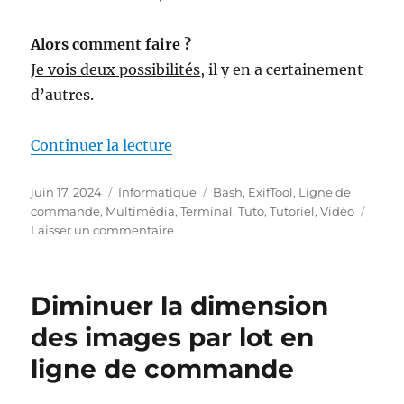
Alors comment faire ?
Je vois deux possibilités
, il y en a certainement
d’autres.
de « Renommer vos videos par lo
Continuer la lecture
Publié
Catégories
Étiquettes
juin 17, 2024
Informatique
Bash
,
ExifTool
,
Ligne de
le
commande
,
Multimédia
,
Terminal
,
Tuto
,
Tutoriel
,
Vidéo
sur
Laisser un commentaire
Renommer
vos
videos
Diminuer la dimension
par
lot
des images par lot en
en
ligne de commande
utilisant
les
metadonnees