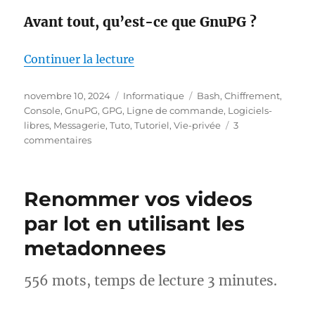
Avant tout, qu’est-ce que GnuPG ?
de « GnuPG Renouveler sa clé de
Continuer la lecture
Publié
Catégories
Étiquettes
novembre 10, 2024
Informatique
Bash
,
Chiffrement
,
le
Console
,
GnuPG
,
GPG
,
Ligne de commande
,
Logiciels-
libres
,
Messagerie
,
Tuto
,
Tutoriel
,
Vie-privée
3
sur
commentaires
GnuPG
Renouveler
sa
Renommer vos videos
clé
de
par lot en utilisant les
chiffrement
metadonnees
556 mots, temps de lecture 3 minutes.