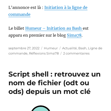
L’annonce est là :
Initiation à la ligne de
commande
Le billet
Humeur – Initiation au Bash
est
apparu en premier sur le blog
Sima78
.
Publié
Catégories
Étiquettes
septembre 27, 2022
Humeur
Actualité
,
Bash
,
Ligne de
le
sur
commande
,
Réflexions Sima78
2 commentaires
Initiation
au
Bash
Script shell : retrouvez un
nom de fichier (odt ou
ods) depuis un mot clé