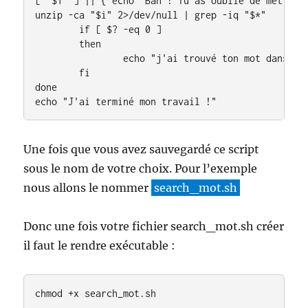
[ "$1" ] || { echo "Bah ! Tu as oublié de mettre l
unzip -ca "$i" 2>/dev/null | grep -iq "$*"

        if [ $? -eq 0 ]

        then

                echo "j'ai trouvé ton mot dans $i"
        fi

done

echo "J'ai terminé mon travail !"
Une fois que vous avez sauvegardé ce script
sous le nom de votre choix. Pour l’exemple
nous allons le nommer
search_mot.sh
Donc une fois votre fichier search_mot.sh créer
il faut le rendre exécutable :
chmod +x search_mot.sh