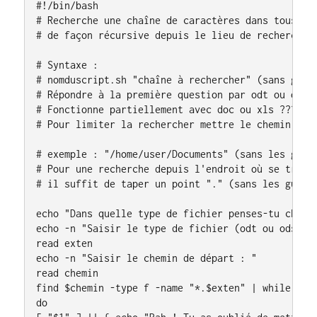
#!/bin/bash

# Recherche une chaîne de caractères dans tous les
# de façon récursive depuis le lieu de recherche.

# Syntaxe :

# nomduscript.sh "chaîne à rechercher" (sans guill
# Répondre à la première question par odt ou ods

# Fonctionne partiellement avec doc ou xls ????

# Pour limiter la rechercher mettre le chemin abso
# exemple : "/home/user/Documents" (sans les guill
# Pour une recherche depuis l'endroit où se trouve
# il suffit de taper un point "." (sans les guille
echo "Dans quelle type de fichier penses-tu cherch
echo -n "Saisir le type de fichier (odt ou ods) : 
read exten

echo -n "Saisir le chemin de départ : "

read chemin

find $chemin -type f -name "*.$exten" | while read
do
