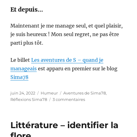
Et depuis…
Maintenant je me manage seul, et quel plaisir,
je suis heureux ! Mon seul regret, ne pas être
parti plus tôt.
Le billet
Les aventures de S – quand je
manageais
est apparu en premier sur le blog
Sima78
Publié
Catégories
Étiquettes
juin 24, 2022
Humeur
Aventures de Sima78
,
le
sur
Réflexions Sima78
3 commentaires
Quand
je
manageais
Littérature – identifier la
flore