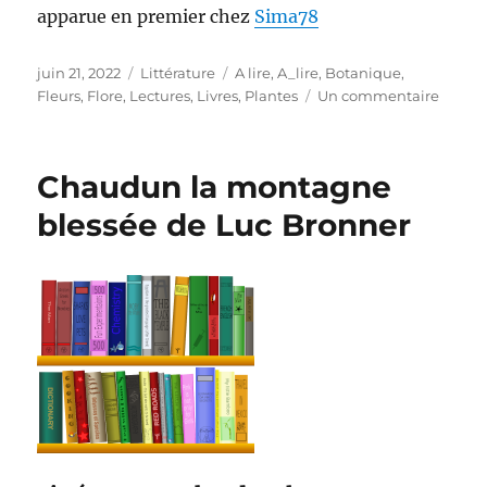
apparue en premier chez
Sima78
Publié
Catégories
Étiquettes
juin 21, 2022
Littérature
A lire
,
A_lire
,
Botanique
,
le
sur
Fleurs
,
Flore
,
Lectures
,
Livres
,
Plantes
Un commentaire
Littéra
–
identif
Chaudun la montagne
la
flore
blessée de Luc Bronner