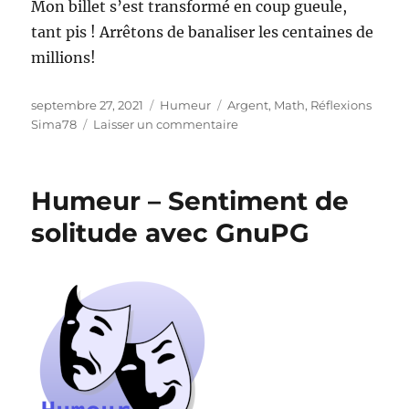
Mon billet s’est transformé en coup gueule,
tant pis ! Arrêtons de banaliser les centaines de
millions!
Publié
Catégories
Étiquettes
septembre 27, 2021
Humeur
Argent
,
Math
,
Réflexions
le
sur
Sima78
Laisser un commentaire
Imaginez
200
millions
Humeur – Sentiment de
de
dollars
solitude avec GnuPG