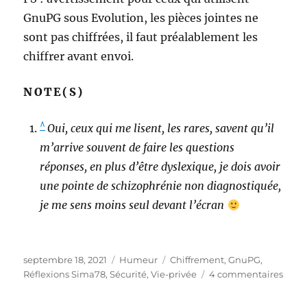
GnuPG sous Evolution, les pièces jointes ne
sont pas chiffrées, il faut préalablement les
chiffrer avant envoi.
NOTE(S)
^
Oui, ceux qui me lisent, les rares, savent qu’il
m’arrive souvent de faire les questions
réponses, en plus d’être dyslexique, je dois avoir
une pointe de schizophrénie non diagnostiquée,
je me sens moins seul devant l’écran
Publié
Catégories
Étiquettes
septembre 18, 2021
Humeur
Chiffrement
,
GnuPG
,
le
sur
Réflexions Sima78
,
Sécurité
,
Vie-privée
4 commentaires
Hum
–