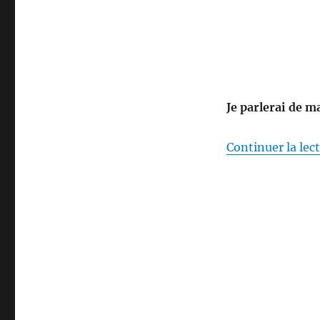
ou
synthétique
Je parlerai de m
Continuer la lec