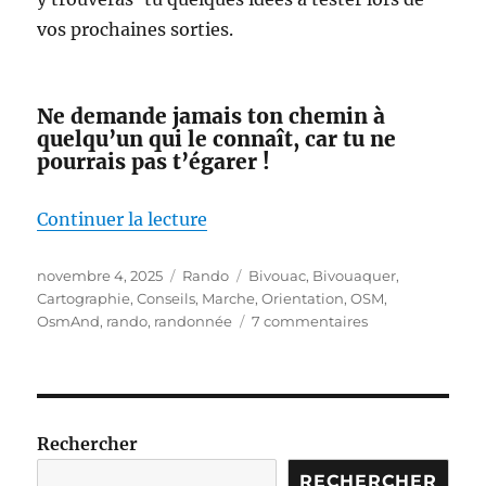
vos prochaines sorties.
Ne demande jamais ton chemin à
quelqu’un qui le connaît, car tu ne
pourrais pas t’égarer !
de « Ma boîte à outils cartograp
Continuer la lecture
Publié
Catégories
Étiquettes
novembre 4, 2025
Rando
Bivouac
,
Bivouaquer
,
le
Cartographie
,
Conseils
,
Marche
,
Orientation
,
OSM
,
sur
OsmAnd
,
rando
,
randonnée
7 commentaires
Ma
boîte
à
outils
cartographique
Rechercher
–
RECHERCHER
avant