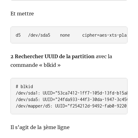
Et mettre
d5   /dev/sda5    none     cipher=aes-xts-plain64
2 Rechercher UUID de la partition
avec la
commande « blkid »
# blkid

/dev/sda1: UUID="53ca7412-1ff7-105d-13fd-b15ab0d5"
/dev/sda5: UUID="24fda933-44f3-30da-1947-3c4508af7
/dev/mapper/d5: UUID="f254212d-9492-fab0-9220-4f5
Il s’agit de la 3ème ligne