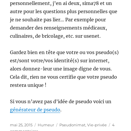
personnellement, j’en ai deux, sima78 et un
autre pour les questions plus personnelles que
je ne souhaite pas lier… Par exemple pour
demander des renseignements médicaux,
culinaires, de bricolage, etc. sur usenet.
Gardez bien en tête que votre ou vos pseudo(s)
est/sont votre/vos identité(s) sur internet,
alors donnez-leur une image digne de vous.
Cela dit, rien ne vous certifie que votre pseudo
restera unique !
Si vous n’avez pas d’idée de pseudo voici un
générateur de pseudo
.
Publié
Catégories
Étiquettes
mai 25, 2015
Humeur
Pseudonimat
,
Vie-privée
4
le
sur