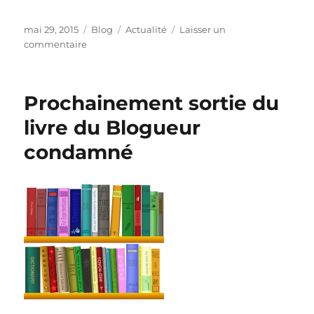
Publié
Catégories
Étiquettes
mai 29, 2015
Blog
Actualité
Laisser un
le
sur
commentaire
Les
péripéties
de
Prochainement sortie du
mon
ancien
livre du Blogueur
blog
condamné