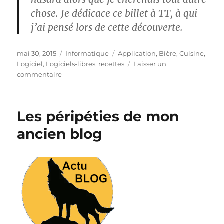
chose. Je dédicace ce billet à TT, à qui
j’ai pensé lors de cette découverte.
Publié
Catégories
Étiquettes
mai 30, 2015
Informatique
Application
,
Bière
,
Cuisine
,
le
Logiciel
,
Logiciels-libres
,
recettes
Laisser un
sur
commentaire
Bière
–
logiciel
Les péripéties de mon
de
brassage
ancien blog