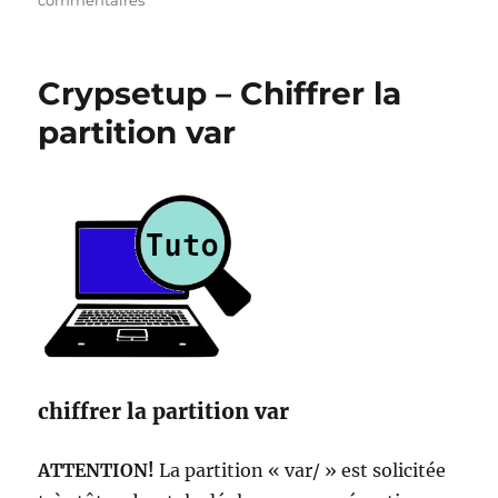
commentaires
Choisir
un
pseudonyme
Crypsetup – Chiffrer la
internet
pour
partition var
la
vie
chiffrer la partition var
ATTENTION!
La partition « var/ » est solicitée