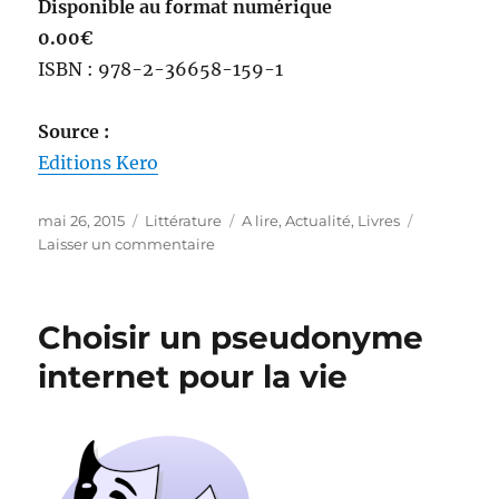
Disponible au format numérique
0.00€
ISBN : 978-2-36658-159-1
Source :
Editions Kero
Publié
Catégories
Étiquettes
mai 26, 2015
Littérature
A lire
,
Actualité
,
Livres
le
sur
Laisser un commentaire
Prochainement
sortie
du
Choisir un pseudonyme
livre
du
internet pour la vie
Blogueur
condamné