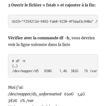
3 Ouvrir le fichier « fstab » et rajouter à la fin:
UUID="f254212d-9492-fab0-9220-4f5dad3c940a" /var 
Vérifier avec la commande df -h
, vous devriez
voir la ligne suivante dans la liste
# df -h

(…)

/dev/mapper/d5   650G    1,4G  382G   1% /var
Moi j’ai:
/dev/mapper/d5_unformatted 650G 1,4G
382G 1% /var