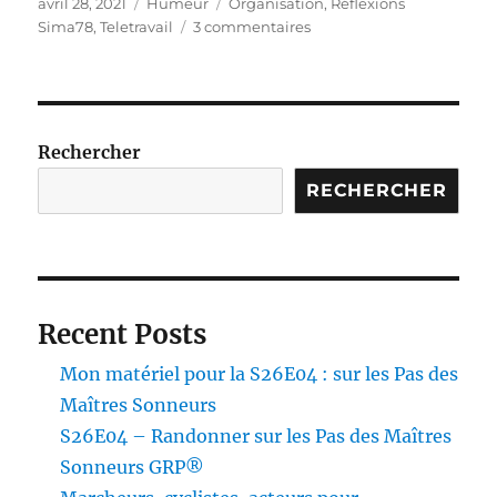
Publié
Catégories
Étiquettes
avril 28, 2021
Humeur
Organisation
,
Réflexions
le
sur
Sima78
,
Teletravail
3 commentaires
Teletravail,
mais
pas
pour
moi
Rechercher
RECHERCHER
Recent Posts
Mon matériel pour la S26E04 : sur les Pas des
Maîtres Sonneurs
S26E04 – Randonner sur les Pas des Maîtres
Sonneurs GRP®