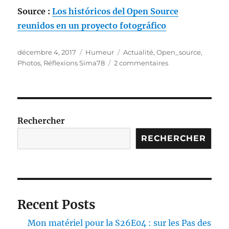
Source :
Los históricos del Open Source
reunidos en un proyecto fotográfico
Publié
Catégories
Étiquettes
décembre 4, 2017
Humeur
Actualité
,
Open_source
,
le
sur
Photos
,
Réflexions Sima78
2 commentaires
Les
Mémorables
de
l’Open
Source
Rechercher
réunis
RECHERCHER
sur
un
projet
photographique.
Recent Posts
Mon matériel pour la S26E04 : sur les Pas des