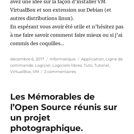
avez une idée sur la façon d’installer VM
VirtualBox et son extension sur Debian (et
autres distributions linux).
En espérant vous avoir été utile et n’hésitez pas
à me faire savoir comment faire mieux ou si j’ai
commis des coquilles…
Publié
Catégories
Étiquettes
décembre 6, 2017
Informatique
Application
,
Ligne de
le
commande
,
Logiciel
,
Logiciels-libres
,
Tuto
,
Tutoriel
,
sur
VirtualBox
,
VM
2 commentaires
Comment
installer
VM
Les Mémorables de
VirtualBox
sur
l’Open Source réunis sur
Debian
un projet
9
(Stretch)
photographique.
ou