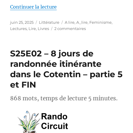
de « Méfiez-vous des femmes q
Continuer la lecture
Publié
Catégories
Étiquettes
juin 25, 2025
Littérature
A lire
,
A_lire
,
Feminisme
,
le
sur
Lectures
,
Lire
,
Livres
2 commentaires
Méfiez-
vous
des
S25E02 – 8 jours de
femmes
qui
randonnée itinérante
marchent
dans le Cotentin – partie 5
de
Annabel
et FIN
Abbs
868 mots, temps de lecture 5 minutes.