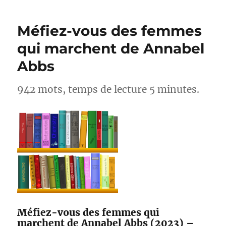
–
Le
Méfiez-vous des femmes
Tour
du
qui marchent de Annabel
Larzac
Abbs
en
6
jours
942 mots, temps de lecture 5 minutes.
Méfiez-vous des femmes qui
marchent de Annabel Abbs (2023) –