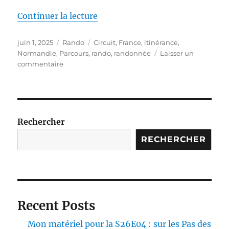
de « S25E02 – 8 jours de randonn
Continuer la lecture
Publié
Catégories
Étiquettes
juin 1, 2025
Rando
Circuit
,
France
,
itinérance
,
le
Normandie
,
Parcours
,
rando
,
randonnée
Laisser un
sur
commentaire
S25E02
–
8
jours
de
Rechercher
randonnée
itinérante
RECHERCHER
dans
le
Cotentin
–
partie
Recent Posts
4
Mon matériel pour la S26E04 : sur les Pas des