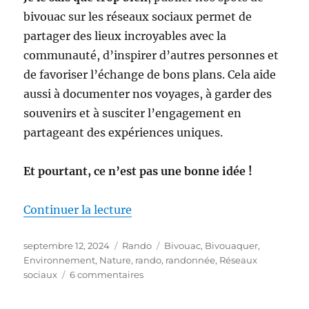
bivouac sur les réseaux sociaux permet de
partager des lieux incroyables avec la
communauté, d’inspirer d’autres personnes et
de favoriser l’échange de bons plans. Cela aide
aussi à documenter nos voyages, à garder des
souvenirs et à susciter l’engagement en
partageant des expériences uniques.
Et pourtant, ce n’est pas une bonne idée !
de « Ne publiez pas vos spots de
Continuer la lecture
Publié
Catégories
Étiquettes
septembre 12, 2024
Rando
Bivouac
,
Bivouaquer
,
le
Environnement
,
Nature
,
rando
,
randonnée
,
Réseaux
sur
sociaux
6 commentaires
Ne
publiez