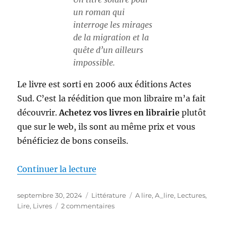
un roman qui
interroge les mirages
de la migration et la
quête d’un ailleurs
impossible.
Le livre est sorti en 2006 aux éditions Actes
Sud. C’est la réédition que mon libraire m’a fait
découvrir.
Achetez vos livres en librairie
plutôt
que sur le web, ils sont au même prix et vous
bénéficiez de bons conseils.
de « Eldorado de Laurent Gaudé
Continuer la lecture
Publié
Catégories
Étiquettes
septembre 30, 2024
Littérature
A lire
,
A_lire
,
Lectures
,
le
sur
Lire
,
Livres
2 commentaires
Eldorado