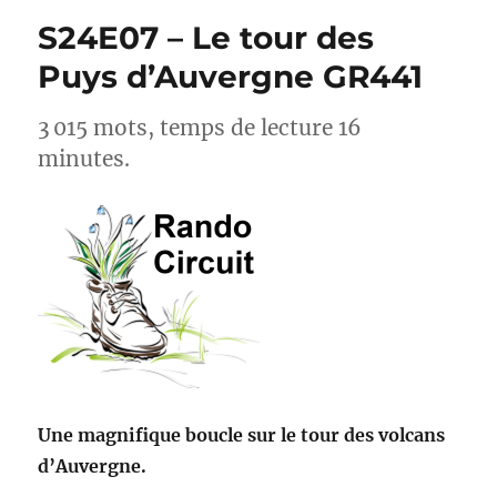
pas
S24E07 – Le tour des
vos
spots
Puys d’Auvergne GR441
de
bivouacs
3 015 mots, temps de lecture 16
minutes.
Une magnifique boucle sur le tour des volcans
d’Auvergne.