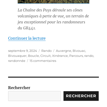
La Chaîne des Puys déroule ses cônes
volcaniques à perte de vue, un terrain de
jeu exceptionnel pour les randonneurs
du GR441.
de « S24E07 – Le tour des Puys
Continuer la lecture
Publié
Catégories
Étiquettes
septembre 9, 2024
Rando
Auvergne
,
Bivouac
,
le
Bivouaquer
,
Boucle
,
Circuit
,
itinérance
,
Parcours
,
rando
,
sur
randonnée
15 commentaires
S24E07
–
Le
tour
des
Rechercher
Puys
d’Auvergne
RECHERCHER
GR441