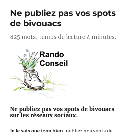
de
Laurent
Ne publiez pas vos spots
Gaudé
de bivouacs
825 mots, temps de lecture 4 minutes.
Ne publiez pas vos spots de bivouacs
sur les réseaux sociaux.
Je le sais que trop bien
, publier nos spots de