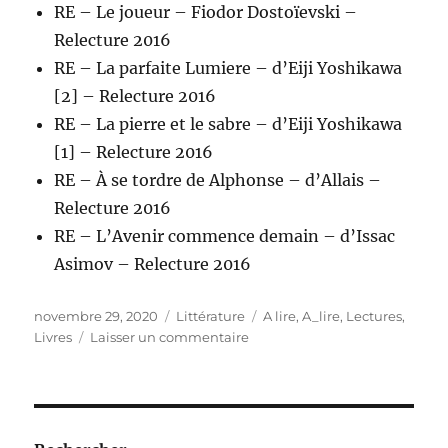
RE – Le joueur – Fiodor Dostoïevski –
Relecture 2016
RE – La parfaite Lumiere – d’Eiji Yoshikawa
[2] – Relecture 2016
RE – La pierre et le sabre – d’Eiji Yoshikawa
[1] – Relecture 2016
RE – À se tordre de Alphonse – d’Allais –
Relecture 2016
RE – L’Avenir commence demain – d’Issac
Asimov – Relecture 2016
Publié
Catégories
Étiquettes
novembre 29, 2020
Littérature
A lire
,
A_lire
,
Lectures
,
le
sur
Livres
Laisser un commentaire
Lecture
–
coups
de
cœur