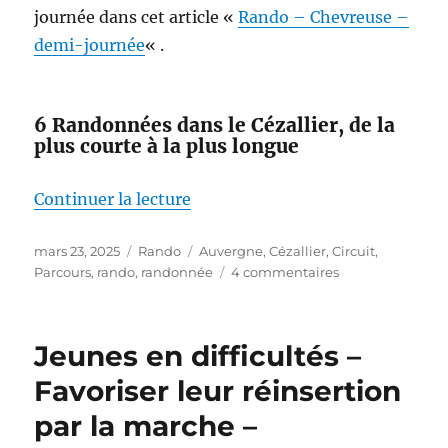
journée dans cet article «
Rando – Chevreuse –
demi-journée
« .
6 Randonnées dans le Cézallier, de la
plus courte à la plus longue
de « Idées de randonnées au Sud-
Continuer la lecture
Publié
Catégories
Étiquettes
mars 23, 2025
Rando
Auvergne
,
Cézallier
,
Circuit
,
le
sur
Parcours
,
rando
,
randonnée
4 commentaires
Idées
de
randonnées
Jeunes en difficultés –
au
Sud-
Favoriser leur réinsertion
Ouest
par la marche –
d’Issoire
–