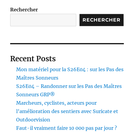
–
Favoriser
Rechercher
leur
RECHERCHER
réinsertion
par
la
marche
–
L’Initiative
Recent Posts
de
l’Association
Mon matériel pour la S26E04 : sur les Pas des
SEUIL
Maîtres Sonneurs
S26E04 – Randonner sur les Pas des Maîtres
Sonneurs GRP®
Marcheurs, cyclistes, acteurs pour
l’amélioration des sentiers avec Suricate et
Outdoorvision
Faut-il vraiment faire 10 000 pas par jour ?