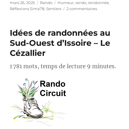
Publié
Catégories
Étiquettes
mars 26, 2025
Rando
Humeur
,
rando
,
randonnée
,
le
sur
Réflexions Sima78
,
Sentiers
2 commentaires
T’as
fait
le
Idées de randonnées au
GR20
?
Sud-Ouest d’Issoire – Le
Cézallier
1 781 mots, temps de lecture 9 minutes.