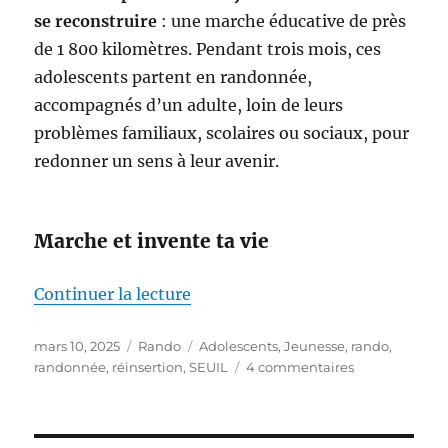
se reconstruire
: une marche éducative de près
de 1 800 kilomètres. Pendant trois mois, ces
adolescents partent en randonnée,
accompagnés d’un adulte, loin de leurs
problèmes familiaux, scolaires ou sociaux, pour
redonner un sens à leur avenir.
Marche et invente ta vie
de « Jeunes en difficultés – Favo
Continuer la lecture
Publié
Catégories
Étiquettes
mars 10, 2025
Rando
Adolescents
,
Jeunesse
,
rando
,
le
sur
randonnée
,
réinsertion
,
SEUIL
4 commentaires
Jeunes
en
difficultés