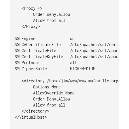
   <Proxy *>

        Order deny,allow

        Allow from all

   </Proxy>

SSLEngine               on

SSLCACertificateFile    /etc/apache2/ssl/certs.pem
SSLCertificateFile      /etc/apache2/ssl/apache2.p
SSLCertificateKeyFile   /etc/apache2/ssl/apache2.k
SSLProtocol             all

SSLCipherSuite          HIGH:MEDIUM

   <directory /home/jim/www/www.mafamille.org/>

        Options None

        AllowOverride None

        Order Deny,Allow

        Allow from all

   </directory>

</VirtualHost>
