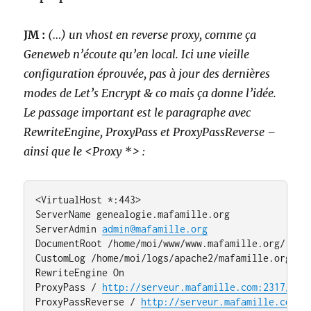
JM :
(…) un vhost en reverse proxy, comme ça
Geneweb n’écoute qu’en local. Ici une vieille
configuration éprouvée, pas à jour des dernières
modes de Let’s Encrypt & co mais ça donne l’idée.
Le passage important est le paragraphe avec
RewriteEngine, ProxyPass et ProxyPassReverse –
ainsi que le <Proxy *> :
<VirtualHost *:443>

ServerName genealogie.mafamille.org

ServerAdmin 
admin@mafamille.org
DocumentRoot /home/moi/www/www.mafamille.org/

CustomLog /home/moi/logs/apache2/mafamille.org/acc
RewriteEngine On

ProxyPass / 
http://serveur.mafamille.com:2317/
ProxyPassReverse / 
http://serveur.mafamille.com:2