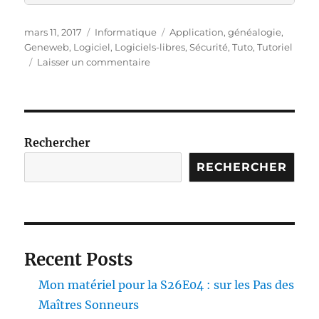
Publié
Catégories
Étiquettes
mars 11, 2017
Informatique
Application
,
généalogie
,
le
Geneweb
,
Logiciel
,
Logiciels-libres
,
Sécurité
,
Tuto
,
Tutoriel
sur
Laisser un commentaire
Geneweb
en
service
et
https
Rechercher
(suite)
RECHERCHER
Recent Posts
Mon matériel pour la S26E04 : sur les Pas des
Maîtres Sonneurs