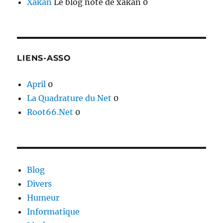
Xakan
Le blog note de xakan 0
LIENS-ASSO
April
0
La Quadrature du Net
0
Root66.Net
0
Blog
Divers
Humeur
Informatique