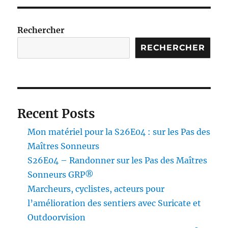
Ce
mois-
ci,
Rechercher
sortez
RECHERCHER
des
sentiers
battus
Recent Posts
Mon matériel pour la S26E04 : sur les Pas des
Maîtres Sonneurs
S26E04 – Randonner sur les Pas des Maîtres
Sonneurs GRP®
Marcheurs, cyclistes, acteurs pour
l’amélioration des sentiers avec Suricate et
Outdoorvision