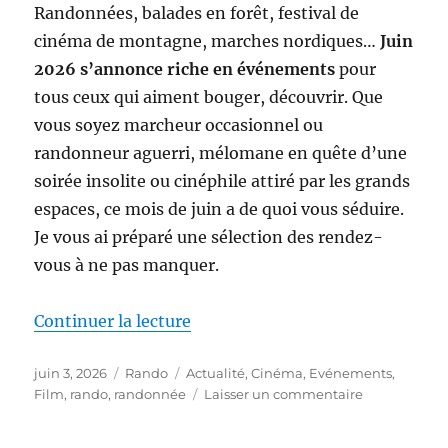
Randonnées, balades en forêt, festival de
cinéma de montagne, marches nordiques…
Juin
2026 s’annonce riche en événements
pour
tous ceux qui aiment bouger, découvrir. Que
vous soyez marcheur occasionnel ou
randonneur aguerri, mélomane en quête d’une
soirée insolite ou cinéphile attiré par les grands
espaces, ce mois de juin a de quoi vous séduire.
Je vous ai préparé une sélection des rendez-
vous à ne pas manquer.
de « Actus-Rando : Ce mois-ci, s
Continuer la lecture
Publié
Catégories
Étiquettes
juin 3, 2026
Rando
Actualité
,
Cinéma
,
Evénements
,
le
sur
Film
,
rando
,
randonnée
Laisser un commentaire
Actus-
Rando :