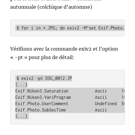
autumnale (colchique d’automne)
$ for i in *.JPG; do exiv2 -M"set Exif.Photo.User
Vérifions avec la commande exiv2 et l’option
« -pt » pour plus de détail:
$ exiv2 -pt DSC_0012.JP

(...)

Exif.Nikon3.Saturation           Ascii      16  NO
Exif.Nikon3.VariProgram          Ascii      16  AU
Exif.Photo.UserComment           Undefined  56  Pa
Exif.Photo.SubSecTime            Ascii       3  50
(...)