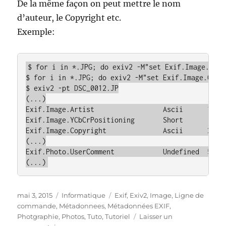
De la même façon on peut mettre le nom
d’auteur, le Copyright etc.
Exemple:
$ for i in *.JPG; do exiv2 -M"set Exif.Image.Arti
$ for i in *.JPG; do exiv2 -M"set Exif.Image.Copyr
$ exiv2 -pt DSC_0012.JP

(...)

Exif.Image.Artist                 Ascii      18  M
Exif.Image.YCbCrPositioning       Short       1  C
Exif.Image.Copyright              Ascii      26  C
(...)

Exif.Photo.UserComment            Undefined  56  P
(...)
Publié
Catégories
Étiquettes
mai 3, 2015
Informatique
Exif
,
Exiv2
,
Image
,
Ligne de
le
commande
,
Métadonnees
,
Métadonnées EXIF
,
Photgraphie
,
Photos
,
Tuto
,
Tutoriel
Laisser un