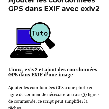
Ajouter les coordonnées
et
GPS dans EXIF avec exiv2
Hercules
Dj
Console
MK2
Linux, exiv2 et ajout des coordonnées
GPS dans EXIF d’une image
Ajouter les coordonnées GPS à une photo en
ligne de commande nécessiterai trois (3) lignes
de commande, ce script peut simplifier la
tâches.