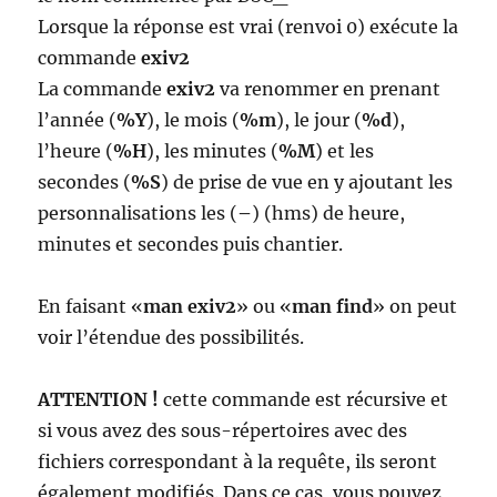
Lorsque la réponse est vrai (renvoi 0) exécute la
commande
exiv2
La commande
exiv2
va renommer en prenant
l’année (
%Y
), le mois (
%m
), le jour (
%d
),
l’heure (
%H
), les minutes (
%M
) et les
secondes (
%S
) de prise de vue en y ajoutant les
personnalisations les (
–
) (hms) de heure,
minutes et secondes puis chantier.
En faisant «
man exiv2
» ou «
man find
» on peut
voir l’étendue des possibilités.
ATTENTION !
cette commande est récursive et
si vous avez des sous-répertoires avec des
fichiers correspondant à la requête, ils seront
également modifiés. Dans ce cas, vous pouvez