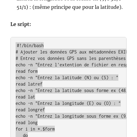
51/1) : (même principe que pour la latitude).
Le sript:
#!/bin/bash

# Ajouter les données GPS aux métadonnées EXIF - S
# Entrez vos données GPS sans les parenthèses... :
echo -n "Entrez l'extention de fichier en respecta
read form

echo -n "Entrez la latitude (N) ou (S) : "

read latref

echo -n "Entrez la latitude sous forme ex (48/1 13
read lat

echo -n "Entrez la longitude (E) ou (O) : "

read longref

echo -n "Entrez la longitude sous forme ex (9/1 52
read long

for i in *.$form

   do
