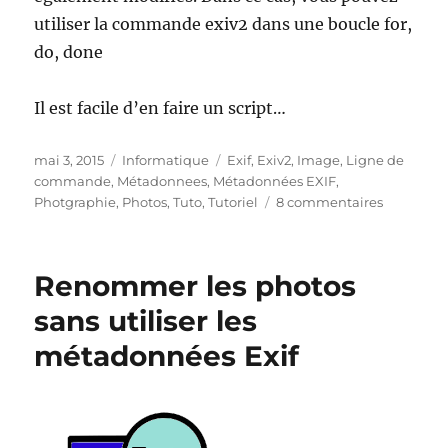
utiliser la commande exiv2 dans une boucle for,
do, done
Il est facile d’en faire un script…
Publié
Catégories
Étiquettes
mai 3, 2015
Informatique
Exif
,
Exiv2
,
Image
,
Ligne de
le
commande
,
Métadonnees
,
Métadonnées EXIF
,
sur
Photgraphie
,
Photos
,
Tuto
,
Tutoriel
8 commentaires
Renomm
les
photos
Renommer les photos
par
lot
sans utiliser les
en
métadonnées Exif
utilisant
les
métadon
EXIF