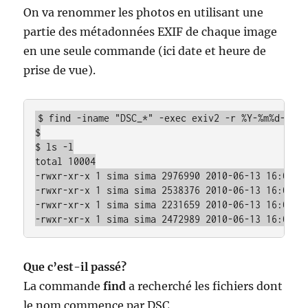
On va renommer les photos en utilisant une
partie des métadonnées EXIF de chaque image
en une seule commande (ici date et heure de
prise de vue).
$ find -iname "DSC_*" -exec exiv2 -r %Y-%m%d-%Hh%
$

$ ls -l

total 10004

-rwxr-xr-x 1 sima sima 2976990 2010-06-13 16:07 20
-rwxr-xr-x 1 sima sima 2538376 2010-06-13 16:07 20
-rwxr-xr-x 1 sima sima 2231659 2010-06-13 16:07 20
Que c’est-il passé?
La commande
find
a recherché les fichiers dont
le nom commence par DSC_