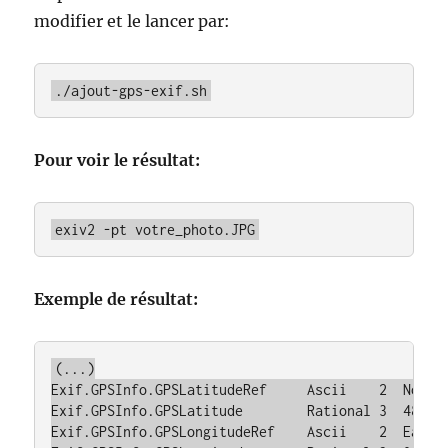
modifier et le lancer par:
./ajout-gps-exif.sh
Pour voir le résultat:
exiv2 -pt votre_photo.JPG
Exemple de résultat:
(...)

Exif.GPSInfo.GPSLatitudeRef     Ascii    2  North

Exif.GPSInfo.GPSLatitude        Rational 3  48deg 
Exif.GPSInfo.GPSLongitudeRef    Ascii    2  East
