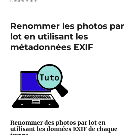
sur
commentaire
Modifier
les
métadonnées
Renommer les photos par
EXIF
de
lot en utilisant les
ses
métadonnées EXIF
photos
Renommer des photos par lot en
utilisant les données EXIF de chaque