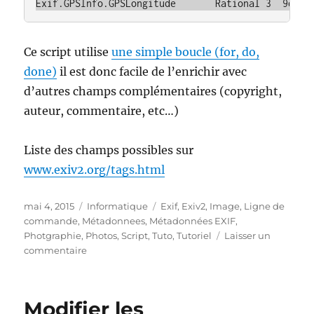
Exif.GPSInfo.GPSLongitude       Rational 3  9deg 
Ce script utilise
une simple boucle (for, do,
done)
il est donc facile de l’enrichir avec
d’autres champs complémentaires (copyright,
auteur, commentaire, etc…)
Liste des champs possibles sur
www.exiv2.org/tags.html
Publié
Catégories
Étiquettes
mai 4, 2015
Informatique
Exif
,
Exiv2
,
Image
,
Ligne de
le
commande
,
Métadonnees
,
Métadonnées EXIF
,
Photgraphie
,
Photos
,
Script
,
Tuto
,
Tutoriel
Laisser un
sur
commentaire
Ajouter
les
coordonnées
Modifier les
GPS