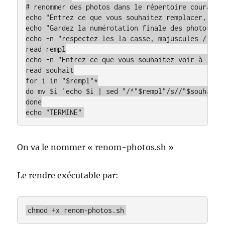
# renommer des photos dans le répertoire courant.

echo "Entrez ce que vous souhaitez remplacer, ex. 
echo "Gardez la numérotation finale des photos..."
echo -n "respectez les la casse, majuscules / Minu
read rempl

echo -n "Entrez ce que vous souhaitez voir à la pl
read souhait

for i in "$rempl"*

do mv $i `echo $i | sed "/^"$rempl"/s//"$souhait"/
done

echo "TERMINE"
On va le nommer « renom-photos.sh »
Le rendre exécutable par:
chmod +x renom-photos.sh