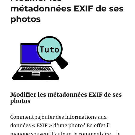
dans
métadonnées EXIF de ses
EXIF
photos
avec
exiv2
Modifier les métadonnées EXIF de ses
photos
Comment rajouter des informations aux
données « EXIF » d’une photo? En effet il
manque souvent l’auteur, le commentaire… Je