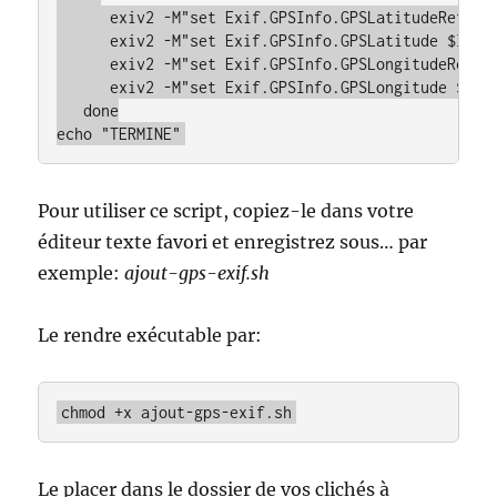
      exiv2 -M"set Exif.GPSInfo.GPSLatitudeRef $la
      exiv2 -M"set Exif.GPSInfo.GPSLatitude $lat" 
      exiv2 -M"set Exif.GPSInfo.GPSLongitudeRef $l
      exiv2 -M"set Exif.GPSInfo.GPSLongitude $long
   done

echo "TERMINE"
Pour utiliser ce script, copiez-le dans votre
éditeur texte favori et enregistrez sous… par
exemple:
ajout-gps-exif.sh
Le rendre exécutable par:
chmod +x ajout-gps-exif.sh
Le placer dans le dossier de vos clichés à