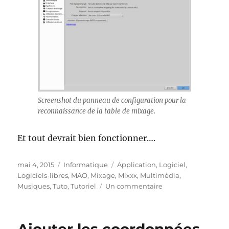
Screenshot du panneau de configuration pour la
reconnaissance de la table de mixage.
Et tout devrait bien fonctionner….
Publié
Catégories
Étiquettes
mai 4, 2015
Informatique
Application
,
Logiciel
,
le
Logiciels-libres
,
MAO
,
Mixage
,
Mixxx
,
Multimédia
,
sur
Musiques
,
Tuto
,
Tutoriel
Un commentaire
Ubuntu
14.04
–
Mixxx