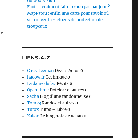
Outdoorvision
Faut-il vraiment faire 10 000 pas par jour ?
MapPatou : enfin une carte pour savoir où
se trouvent les chiens de protection des
troupeaux
de
LIENS-A-Z
,
Chez-Iceman
Divers Actus 0
hadow.fr
Technique 0
La dame du lac
Récits 0
Open-time
Dotclear et autres 0
Sacha
Blog d’une randonneuse 0
Tom23
Randos et autres 0
Tutox
Tutos – Libre 0
Xakan
Le blog note de xakan 0