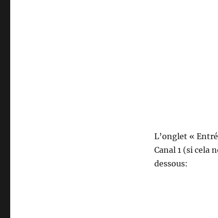
L’onglet « Entré
Canal 1 (si cela
dessous: