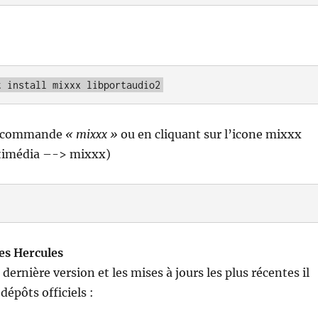
t install mixxx libportaudio2
la commande
« mixxx »
ou en cliquant sur l’icone mixxx
imédia –-> mixxx)
tes Hercules
 dernière version et les mises à jours les plus récentes il
 dépôts officiels :