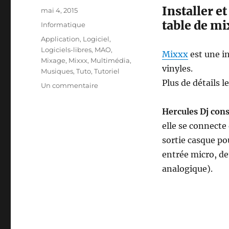
Installer e
Publié
mai 4, 2015
le
table de m
Catégories
Informatique
Étiquettes
Application
,
Logiciel
,
Logiciels-libres
,
MAO
,
Mixxx
est une i
Mixage
,
Mixxx
,
Multimédia
,
vinyles.
Musiques
,
Tuto
,
Tutoriel
Plus de détails l
sur
Un commentaire
Ubuntu
14.04
Hercules Dj con
–
elle se connecte
Mixxx
et
sortie casque po
Hercules
entrée micro, de
Dj
analogique).
Console
MK2