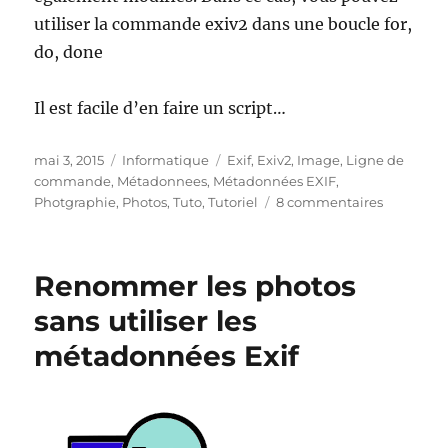
utiliser la commande exiv2 dans une boucle for,
do, done
Il est facile d’en faire un script…
Publié
Catégories
Étiquettes
mai 3, 2015
Informatique
Exif
,
Exiv2
,
Image
,
Ligne de
le
commande
,
Métadonnees
,
Métadonnées EXIF
,
sur
Photgraphie
,
Photos
,
Tuto
,
Tutoriel
8 commentaires
Renomm
les
photos
Renommer les photos
par
lot
sans utiliser les
en
métadonnées Exif
utilisant
les
métadon
EXIF