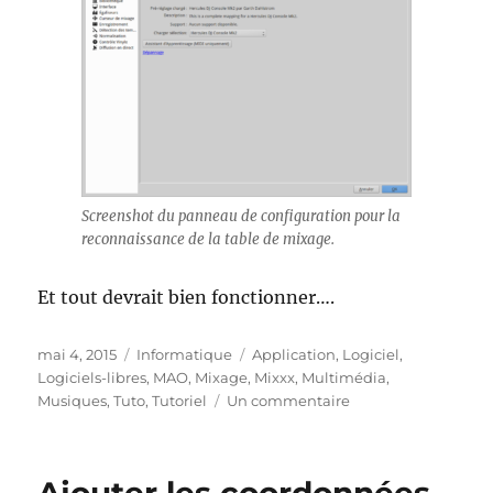
Screenshot du panneau de configuration pour la
reconnaissance de la table de mixage.
Et tout devrait bien fonctionner….
Publié
Catégories
Étiquettes
mai 4, 2015
Informatique
Application
,
Logiciel
,
le
Logiciels-libres
,
MAO
,
Mixage
,
Mixxx
,
Multimédia
,
sur
Musiques
,
Tuto
,
Tutoriel
Un commentaire
Ubuntu
14.04
–
Mixxx