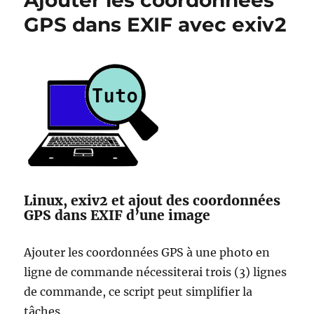
Ajouter les coordonnées
et
GPS dans EXIF avec exiv2
Hercules
Dj
Console
MK2
Linux, exiv2 et ajout des coordonnées
GPS dans EXIF d’une image
Ajouter les coordonnées GPS à une photo en
ligne de commande nécessiterai trois (3) lignes
de commande, ce script peut simplifier la
tâches.