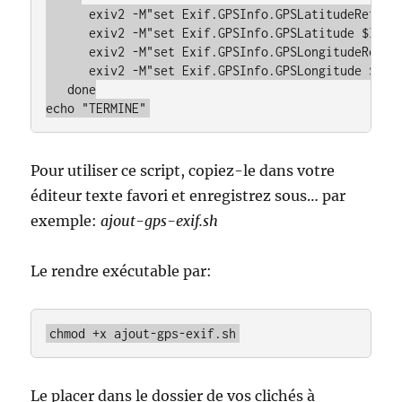
      exiv2 -M"set Exif.GPSInfo.GPSLatitudeRef $la
      exiv2 -M"set Exif.GPSInfo.GPSLatitude $lat" 
      exiv2 -M"set Exif.GPSInfo.GPSLongitudeRef $l
      exiv2 -M"set Exif.GPSInfo.GPSLongitude $long
   done

echo "TERMINE"
Pour utiliser ce script, copiez-le dans votre
éditeur texte favori et enregistrez sous… par
exemple:
ajout-gps-exif.sh
Le rendre exécutable par:
chmod +x ajout-gps-exif.sh
Le placer dans le dossier de vos clichés à