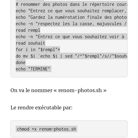
# renommer des photos dans le répertoire courant.

echo "Entrez ce que vous souhaitez remplacer, ex. 
echo "Gardez la numérotation finale des photos..."
echo -n "respectez les la casse, majuscules / Minu
read rempl

echo -n "Entrez ce que vous souhaitez voir à la pl
read souhait

for i in "$rempl"*

do mv $i `echo $i | sed "/^"$rempl"/s//"$souhait"/
done

echo "TERMINE"
On va le nommer « renom-photos.sh »
Le rendre exécutable par:
chmod +x renom-photos.sh