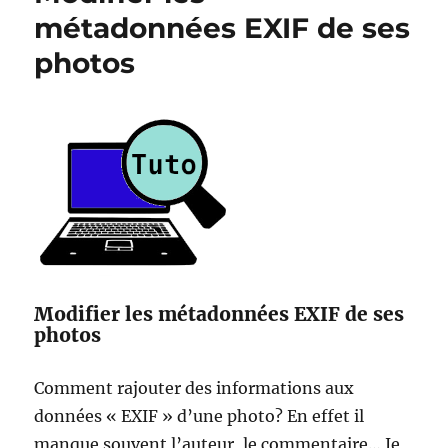
dans
métadonnées EXIF de ses
EXIF
photos
avec
exiv2
Modifier les métadonnées EXIF de ses
photos
Comment rajouter des informations aux
données « EXIF » d’une photo? En effet il
manque souvent l’auteur, le commentaire… Je