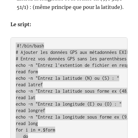
51/1) : (même principe que pour la latitude).
Le sript:
#!/bin/bash

# Ajouter les données GPS aux métadonnées EXIF - S
# Entrez vos données GPS sans les parenthèses... :
echo -n "Entrez l'extention de fichier en respecta
read form

echo -n "Entrez la latitude (N) ou (S) : "

read latref

echo -n "Entrez la latitude sous forme ex (48/1 13
read lat

echo -n "Entrez la longitude (E) ou (O) : "

read longref

echo -n "Entrez la longitude sous forme ex (9/1 52
read long

for i in *.$form

   do
