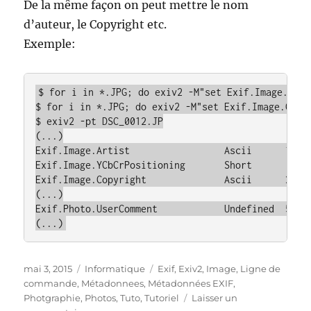
De la même façon on peut mettre le nom
d’auteur, le Copyright etc.
Exemple:
$ for i in *.JPG; do exiv2 -M"set Exif.Image.Arti
$ for i in *.JPG; do exiv2 -M"set Exif.Image.Copyr
$ exiv2 -pt DSC_0012.JP

(...)

Exif.Image.Artist                 Ascii      18  M
Exif.Image.YCbCrPositioning       Short       1  C
Exif.Image.Copyright              Ascii      26  C
(...)

Exif.Photo.UserComment            Undefined  56  P
(...)
Publié
Catégories
Étiquettes
mai 3, 2015
Informatique
Exif
,
Exiv2
,
Image
,
Ligne de
le
commande
,
Métadonnees
,
Métadonnées EXIF
,
Photgraphie
,
Photos
,
Tuto
,
Tutoriel
Laisser un