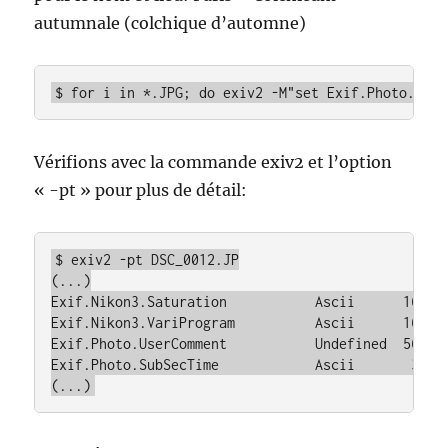
autumnale (colchique d’automne)
$ for i in *.JPG; do exiv2 -M"set Exif.Photo.User
Vérifions avec la commande exiv2 et l’option
« -pt » pour plus de détail:
$ exiv2 -pt DSC_0012.JP

(...)

Exif.Nikon3.Saturation           Ascii      16  NO
Exif.Nikon3.VariProgram          Ascii      16  AU
Exif.Photo.UserComment           Undefined  56  Pa
Exif.Photo.SubSecTime            Ascii       3  50
(...)