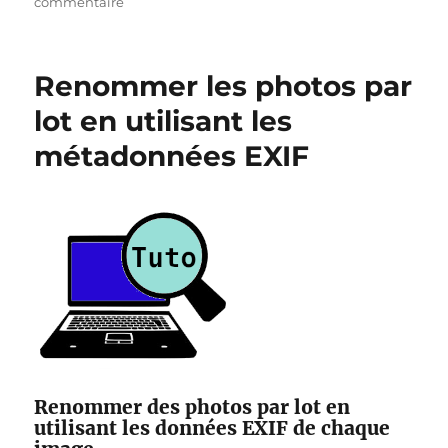
sur
commentaire
Modifier
les
métadonnées
Renommer les photos par
EXIF
de
lot en utilisant les
ses
métadonnées EXIF
photos
Renommer des photos par lot en
utilisant les données EXIF de chaque