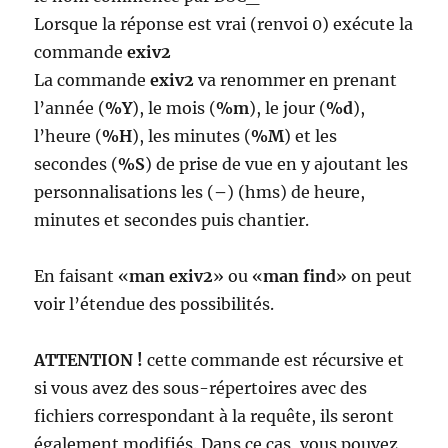
Lorsque la réponse est vrai (renvoi 0) exécute la
commande
exiv2
La commande
exiv2
va renommer en prenant
l’année (
%Y
), le mois (
%m
), le jour (
%d
),
l’heure (
%H
), les minutes (
%M
) et les
secondes (
%S
) de prise de vue en y ajoutant les
personnalisations les (
–
) (hms) de heure,
minutes et secondes puis chantier.
En faisant «
man exiv2
» ou «
man find
» on peut
voir l’étendue des possibilités.
ATTENTION !
cette commande est récursive et
si vous avez des sous-répertoires avec des
fichiers correspondant à la requête, ils seront
également modifiés. Dans ce cas, vous pouvez