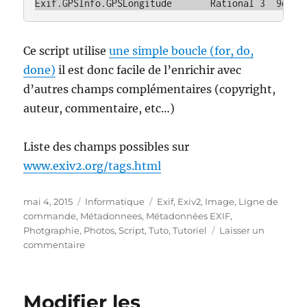
Exif.GPSInfo.GPSLongitude       Rational 3  9deg 
Ce script utilise
une simple boucle (for, do,
done)
il est donc facile de l’enrichir avec
d’autres champs complémentaires (copyright,
auteur, commentaire, etc…)
Liste des champs possibles sur
www.exiv2.org/tags.html
Publié
Catégories
Étiquettes
mai 4, 2015
Informatique
Exif
,
Exiv2
,
Image
,
Ligne de
le
commande
,
Métadonnees
,
Métadonnées EXIF
,
Photgraphie
,
Photos
,
Script
,
Tuto
,
Tutoriel
Laisser un
sur
commentaire
Ajouter
les
coordonnées
Modifier les
GPS