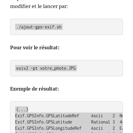
modifier et le lancer par:
./ajout-gps-exif.sh
Pour voir le résultat:
exiv2 -pt votre_photo.JPG
Exemple de résultat:
(...)

Exif.GPSInfo.GPSLatitudeRef     Ascii    2  North

Exif.GPSInfo.GPSLatitude        Rational 3  48deg 
Exif.GPSInfo.GPSLongitudeRef    Ascii    2  East
