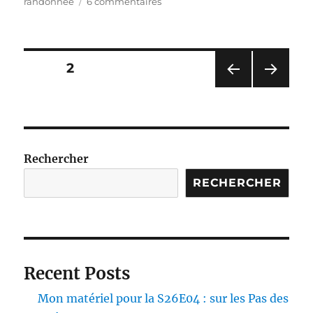
sur
randonnée
6 commentaires
S25E03
–
Le
Tour
Pagination
PAGE
2
du
Larzac
PAG
PAG
des
en
E
E
6
PRÉ
SUIV
publications
CÉD
ANT
jours
ENT
E
Rechercher
E
RECHERCHER
Recent Posts
Mon matériel pour la S26E04 : sur les Pas des