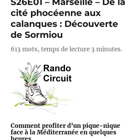
S26E01 – Marseille – De la
Sima78
cité phocéenne aux
calanques : Découverte
de Sormiou
613 mots, temps de lecture 3 minutes.
Comment profiter d’un pique-nique
face à la Méditerranée en quelques
heures