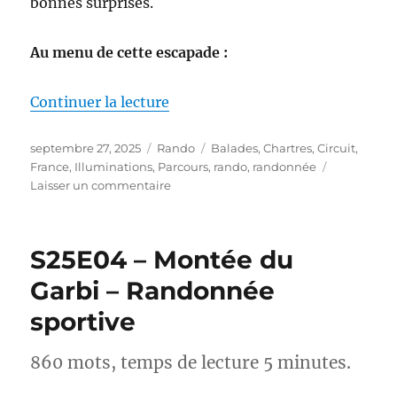
bonnes surprises.
Au menu de cette escapade :
de « S25E05 – Chartres le temp
Continuer la lecture
Publié
Catégories
Étiquettes
septembre 27, 2025
Rando
Balades
,
Chartres
,
Circuit
,
le
France
,
Illuminations
,
Parcours
,
rando
,
randonnée
sur
Laisser un commentaire
S25E05
–
Chartres
S25E04 – Montée du
le
temps
Garbi – Randonnée
d’un
sportive
week-
end
860 mots, temps de lecture 5 minutes.