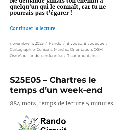
Ne demande jamais ton chemin à
quelqu’un qui le connaît, car tu ne
pourrais pas t’égarer !
de « Ma boîte à outils cartograp
Continuer la lecture
Publié
Catégories
Étiquettes
novembre 4, 2025
Rando
Bivouac
,
Bivouaquer
,
le
Cartographie
,
Conseils
,
Marche
,
Orientation
,
OSM
,
sur
OsmAnd
,
rando
,
randonnée
7 commentaires
Ma
boîte
à
S25E05 – Chartres le
outils
cartographique
temps d’un week-end
–
avant
884 mots, temps de lecture 5 minutes.
pendant
et
après
la
rando