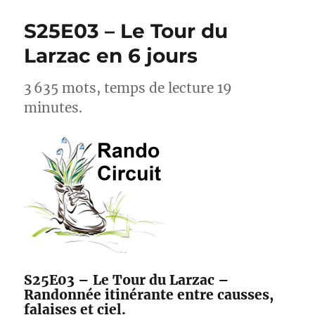
Seul
pour
S25E03 – Le Tour du
la
Premiè
Larzac en 6 jours
Fois
–
3 635 mots, temps de lecture 19
Le
Guide
minutes.
de
Ceux
qui
Osent
S25E03 – Le Tour du Larzac –
Randonnée itinérante entre causses,
falaises et ciel.