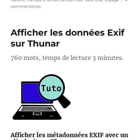
sur
commentaires
S25E04
–
Montée
Afficher les données Exif
du
Garbi
sur Thunar
–
Randonnée
760 mots, temps de lecture 3 minutes.
sportive
Afficher les métadonnées EXIF avec un