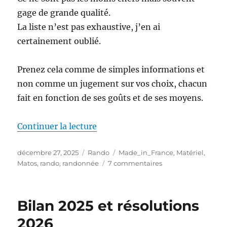
gage de grande qualité.
La liste n’est pas exhaustive, j’en ai
certainement oublié.
Prenez cela comme de simples informations et
non comme un jugement sur vos choix, chacun
fait en fonction de ses goûts et de ses moyens.
de « Le matériel de randonnée 
Continuer la lecture
Publié
Catégories
Étiquettes
décembre 27, 2025
Rando
Made_in_France
,
Matériel
,
le
sur
Matos
,
rando
,
randonnée
7 commentaires
Le
matériel
de
Bilan 2025 et résolutions
randonnée
Made
2026
in