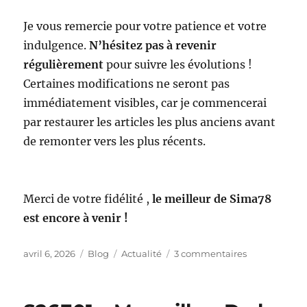
Je vous remercie pour votre patience et votre
indulgence.
N’hésitez pas à revenir
régulièrement
pour suivre les évolutions !
Certaines modifications ne seront pas
immédiatement visibles, car je commencerai
par restaurer les articles les plus anciens avant
de remonter vers les plus récents.
Merci de votre fidélité ,
le meilleur de Sima78
est encore à venir !
Publié
Catégories
Étiquettes
sur
avril 6, 2026
Blog
Actualité
3 commentaires
le
Refonte
du
Blog