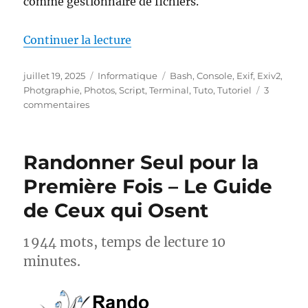
comme gestionnaire de fichiers.
de « Afficher les données Exif s
Continuer la lecture
Publié
Catégories
Étiquettes
juillet 19, 2025
Informatique
Bash
,
Console
,
Exif
,
Exiv2
,
le
Photgraphie
,
Photos
,
Script
,
Terminal
,
Tuto
,
Tutoriel
3
sur
commentaires
Afficher
les
données
Randonner Seul pour la
Exif
sur
Première Fois – Le Guide
Thunar
de Ceux qui Osent
1 944 mots, temps de lecture 10
minutes.