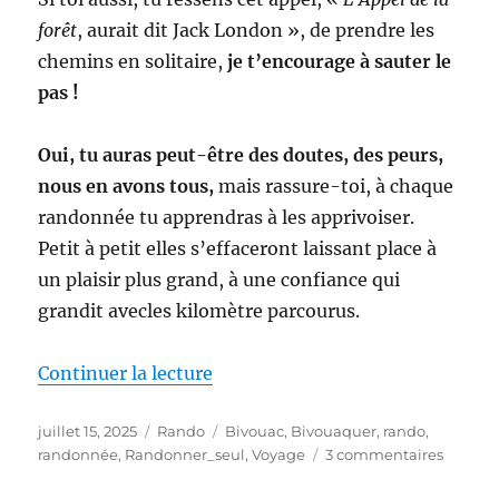
forêt
, aurait dit Jack London », de prendre les
chemins en solitaire,
je t’encourage à sauter le
pas !
Oui, tu auras peut-être des doutes, des peurs,
nous en avons tous,
mais rassure-toi, à chaque
randonnée tu apprendras à les apprivoiser.
Petit à petit elles s’effaceront laissant place à
un plaisir plus grand, à une confiance qui
grandit avecles kilomètre parcourus.
de « Randonner Seul pour la Pre
Continuer la lecture
Publié
Catégories
Étiquettes
juillet 15, 2025
Rando
Bivouac
,
Bivouaquer
,
rando
,
le
sur
randonnée
,
Randonner_seul
,
Voyage
3 commentaires
Randon