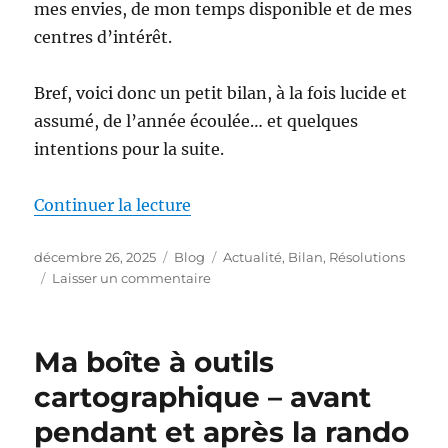
mes envies, de mon temps disponible et de mes
centres d’intérêt.
Bref, voici donc un petit bilan, à la fois lucide et
assumé, de l’année écoulée… et quelques
intentions pour la suite.
de « Bilan 2025 et résolutions 2
Continuer la lecture
Publié
Catégories
Étiquettes
décembre 26, 2025
Blog
Actualité
,
Bilan
,
Résolutions
le
sur
Laisser un commentaire
Bilan
2025
et
Ma boîte à outils
résolutions
2026
cartographique – avant
pendant et après la rando