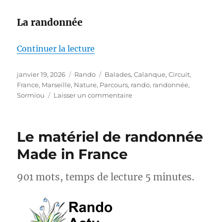
La randonnée
de « S26E01 – Marseille – De la
Continuer la lecture
Publié
Catégories
Étiquettes
janvier 19, 2026
Rando
Balades
,
Calanque
,
Circuit
,
le
France
,
Marseille
,
Nature
,
Parcours
,
rando
,
randonnée
,
sur
Sormiou
Laisser un commentaire
S26E01
–
Marseille
Le matériel de randonnée
–
De
Made in France
la
cité
901 mots, temps de lecture 5 minutes.
phocéenne
aux
calanques
:
Découverte