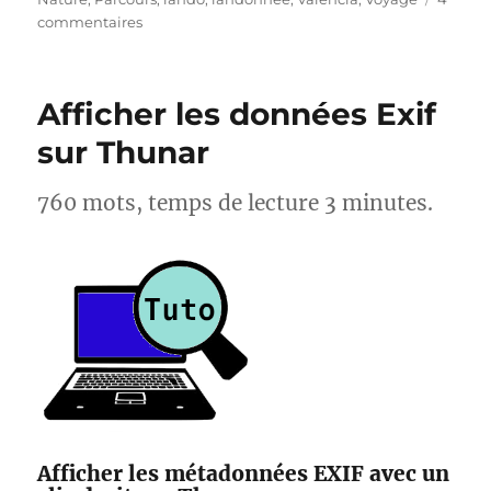
sur
commentaires
S25E04
–
Montée
Afficher les données Exif
du
Garbi
sur Thunar
–
Randonnée
760 mots, temps de lecture 3 minutes.
sportive
Afficher les métadonnées EXIF avec un