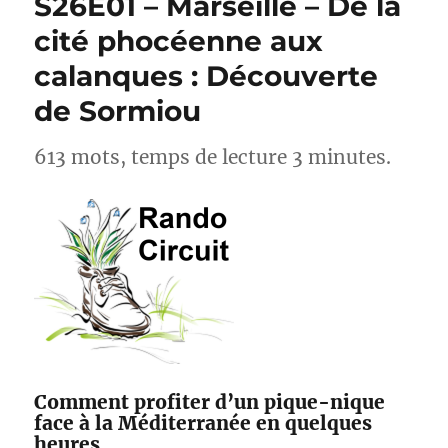
S26E01 – Marseille – De la
Sima78
cité phocéenne aux
calanques : Découverte
de Sormiou
613 mots, temps de lecture 3 minutes.
Comment profiter d’un pique-nique
face à la Méditerranée en quelques
heures