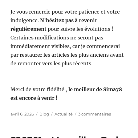
Je vous remercie pour votre patience et votre
indulgence.
N’hésitez pas à revenir
régulièrement
pour suivre les évolutions !
Certaines modifications ne seront pas
immédiatement visibles, car je commencerai
par restaurer les articles les plus anciens avant
de remonter vers les plus récents.
Merci de votre fidélité ,
le meilleur de Sima78
est encore à venir !
Publié
Catégories
Étiquettes
sur
avril 6, 2026
Blog
Actualité
3 commentaires
le
Refonte
du
Blog