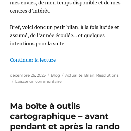
mes envies, de mon temps disponible et de mes
centres d’intérêt.
Bref, voici donc un petit bilan, à la fois lucide et
assumé, de l’année écoulée… et quelques
intentions pour la suite.
de « Bilan 2025 et résolutions 2
Continuer la lecture
Publié
Catégories
Étiquettes
décembre 26, 2025
Blog
Actualité
,
Bilan
,
Résolutions
le
sur
Laisser un commentaire
Bilan
2025
et
Ma boîte à outils
résolutions
2026
cartographique – avant
pendant et après la rando