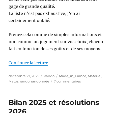
gage de grande qualité.
La liste n’est pas exhaustive, j’en ai
certainement oublié.
Prenez cela comme de simples informations et
non comme un jugement sur vos choix, chacun
fait en fonction de ses goûts et de ses moyens.
de « Le matériel de randonnée 
Continuer la lecture
Publié
Catégories
Étiquettes
décembre 27, 2025
Rando
Made_in_France
,
Matériel
,
le
sur
Matos
,
rando
,
randonnée
7 commentaires
Le
matériel
de
Bilan 2025 et résolutions
randonnée
Made
2026
in