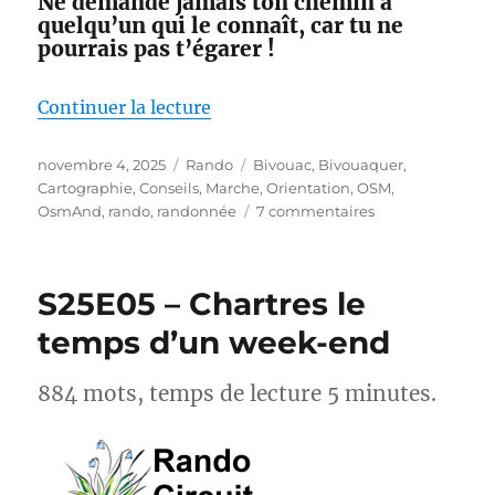
Ne demande jamais ton chemin à
quelqu’un qui le connaît, car tu ne
pourrais pas t’égarer !
de « Ma boîte à outils cartograp
Continuer la lecture
Publié
Catégories
Étiquettes
novembre 4, 2025
Rando
Bivouac
,
Bivouaquer
,
le
Cartographie
,
Conseils
,
Marche
,
Orientation
,
OSM
,
sur
OsmAnd
,
rando
,
randonnée
7 commentaires
Ma
boîte
à
S25E05 – Chartres le
outils
cartographique
temps d’un week-end
–
avant
884 mots, temps de lecture 5 minutes.
pendant
et
après
la
rando