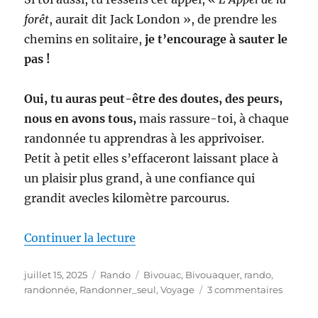
forêt
, aurait dit Jack London », de prendre les
chemins en solitaire,
je t’encourage à sauter le
pas !
Oui, tu auras peut-être des doutes, des peurs,
nous en avons tous,
mais rassure-toi, à chaque
randonnée tu apprendras à les apprivoiser.
Petit à petit elles s’effaceront laissant place à
un plaisir plus grand, à une confiance qui
grandit avecles kilomètre parcourus.
de « Randonner Seul pour la Pre
Continuer la lecture
Publié
Catégories
Étiquettes
juillet 15, 2025
Rando
Bivouac
,
Bivouaquer
,
rando
,
le
sur
randonnée
,
Randonner_seul
,
Voyage
3 commentaires
Randon