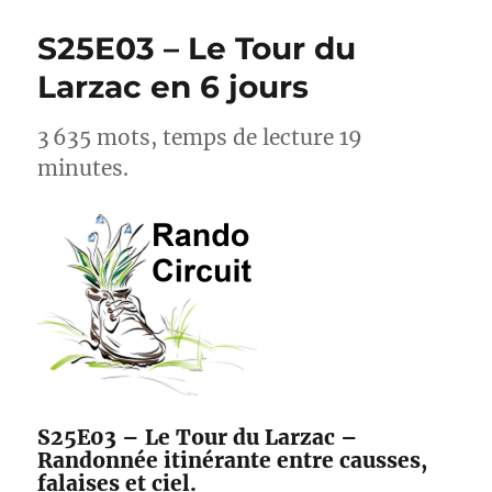
Seul
pour
S25E03 – Le Tour du
la
Premiè
Larzac en 6 jours
Fois
–
3 635 mots, temps de lecture 19
Le
Guide
minutes.
de
Ceux
qui
Osent
S25E03 – Le Tour du Larzac –
Randonnée itinérante entre causses,
falaises et ciel.