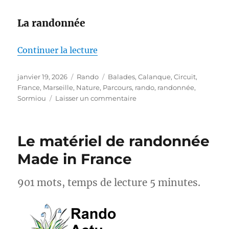
La randonnée
de « S26E01 – Marseille – De la
Continuer la lecture
Publié
Catégories
Étiquettes
janvier 19, 2026
Rando
Balades
,
Calanque
,
Circuit
,
le
France
,
Marseille
,
Nature
,
Parcours
,
rando
,
randonnée
,
sur
Sormiou
Laisser un commentaire
S26E01
–
Marseille
Le matériel de randonnée
–
De
Made in France
la
cité
901 mots, temps de lecture 5 minutes.
phocéenne
aux
calanques
:
Découverte