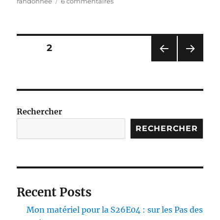
sur
randonnée
6 commentaires
S25E03
–
Le
Tour
Pagination
PAGE
2
du
Larzac
PAG
PAG
des
en
E
E
6
PRÉ
SUIV
publications
CÉD
ANT
jours
ENT
E
Rechercher
E
RECHERCHER
Recent Posts
Mon matériel pour la S26E04 : sur les Pas des