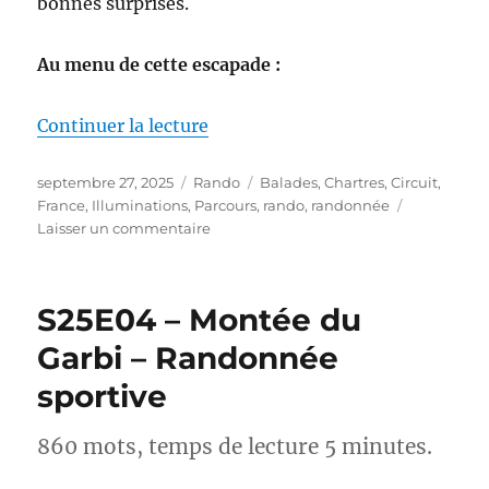
bonnes surprises.
Au menu de cette escapade :
de « S25E05 – Chartres le temp
Continuer la lecture
Publié
Catégories
Étiquettes
septembre 27, 2025
Rando
Balades
,
Chartres
,
Circuit
,
le
France
,
Illuminations
,
Parcours
,
rando
,
randonnée
sur
Laisser un commentaire
S25E05
–
Chartres
S25E04 – Montée du
le
temps
Garbi – Randonnée
d’un
sportive
week-
end
860 mots, temps de lecture 5 minutes.