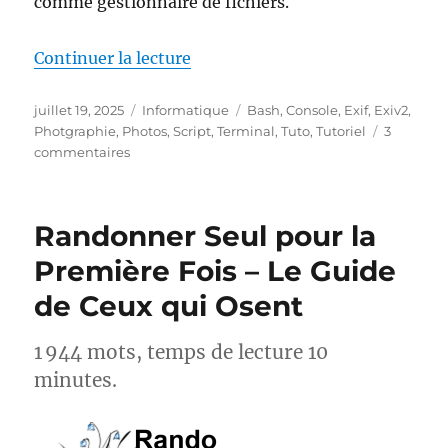
comme gestionnaire de fichiers.
de « Afficher les données Exif s
Continuer la lecture
Publié
Catégories
Étiquettes
juillet 19, 2025
Informatique
Bash
,
Console
,
Exif
,
Exiv2
,
le
Photgraphie
,
Photos
,
Script
,
Terminal
,
Tuto
,
Tutoriel
3
sur
commentaires
Afficher
les
données
Randonner Seul pour la
Exif
sur
Première Fois – Le Guide
Thunar
de Ceux qui Osent
1 944 mots, temps de lecture 10
minutes.