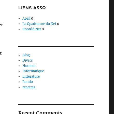
LIENS-ASSO
April
0
La Quadrature du Net
0
er
Root66.Net
0
t
Blog
Divers
Humeur
Informatique
Littérature
Rando
recettes
aîtres Sonneurs »
Recent Comments