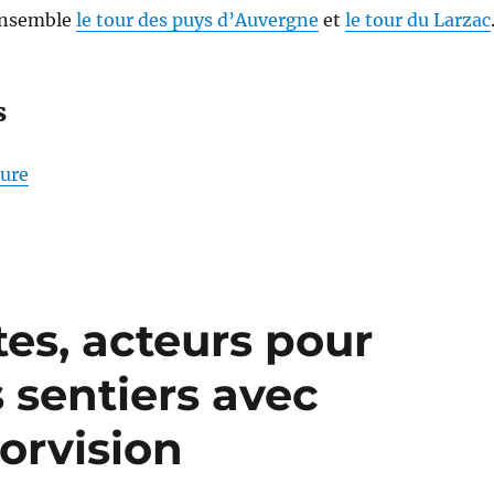
 ensemble
le tour des puys d’Auvergne
et
le tour du Larzac
s
de « S26E04 – Randonner sur les Pas des Maîtres S
ture
tes, acteurs pour
s sentiers avec
orvision