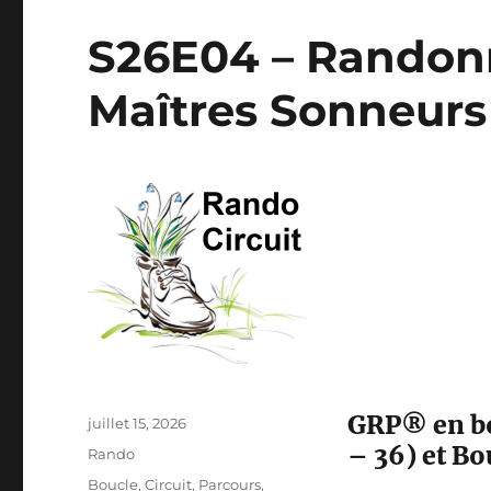
S26E04 – Randonn
Maîtres Sonneur
GRP® en bo
Publié
juillet 15, 2026
le
– 36) et Bo
Catégories
Rando
Étiquettes
Boucle
,
Circuit
,
Parcours
,