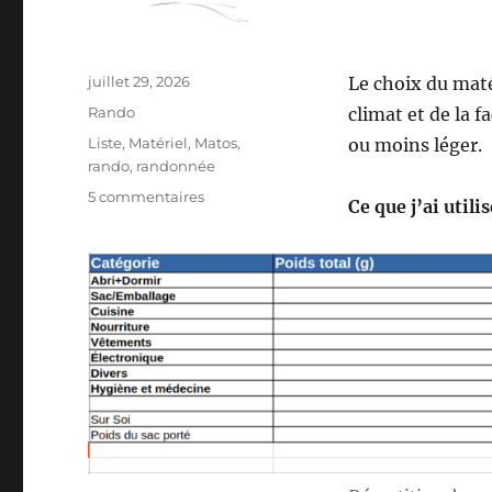
Publié
juillet 29, 2026
Le choix du mat
le
Catégories
Rando
climat et de la f
Étiquettes
Liste
,
Matériel
,
Matos
,
ou moins léger.
rando
,
randonnée
sur
5 commentaires
Ce que j’ai utili
Mon
matériel
pour
la
S26E04
:
sur
les
Pas
des
Maîtres
Sonneurs