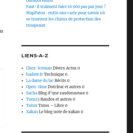
Outdoorvision
Faut-il vraiment faire 10 000 pas par jour ?
MapPatou : enfin une carte pour savoir où
se trouvent les chiens de protection des
troupeaux
us
LIENS-A-Z
Chez-Iceman
Divers Actus 0
hadow.fr
Technique 0
La dame du lac
Récits 0
Open-time
Dotclear et autres 0
Sacha
Blog d’une randonneuse 0
Tom23
Randos et autres 0
Tutox
Tutos – Libre 0
Xakan
Le blog note de xakan 0