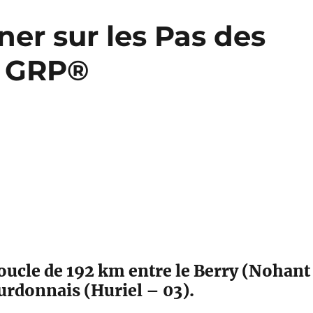
er sur les Pas des
s GRP®
ucle de 192 km entre le Berry (Nohant
urdonnais (Huriel – 03).