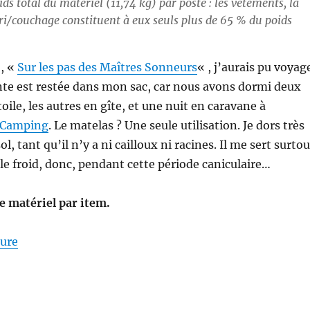
ds total du matériel (11,74 kg) par poste : les vêtements, la
bri/couchage constituent à eux seuls plus de 65 % du poids
o, «
Sur les pas des Maîtres Sonneurs
« , j’aurais pu voyag
ente est restée dans mon sac, car nous avons dormi deux
étoile, les autres en gîte, et une nuit en caravane à
o-Camping
. Le matelas ? Une seule utilisation. Je dors très
l, tant qu’il n’y a ni cailloux ni racines. Il me sert surtou
 le froid, donc, pendant cette période caniculaire…
de matériel par item.
de « Mon matériel pour la S26E04 : sur les Pas des M
ture