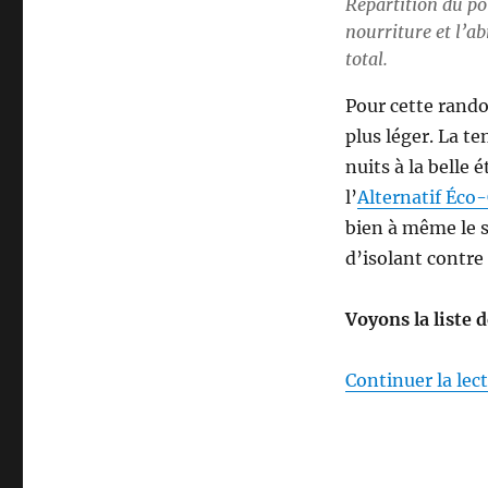
Répartition du poi
nourriture et l’a
total.
Pour cette rand
plus léger. La t
nuits à la belle 
l’
Alternatif Éc
bien à même le so
d’isolant contre
Voyons la liste 
Continuer la lec