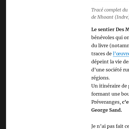
Tracé complet du 
de Nhoant (Indre)
Le sentier Des 
bénévoles qui o
du livre (notamme
traces de
l’œuvr
dépeint la vie d
d’une société rur
régions.
Un itinéraire d
formant une bouc
Préveranges,
c’
George Sand.
Je n’ai pas fait