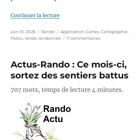
de « MapPatou : enfin une carte 
Continuer la lecture
Publié
Catégories
Étiquettes
juin 10, 2026
Rando
Application
,
Cartes
,
Cartographie
,
le
sur
Patou
,
rando
,
randonnée
7 commentaires
MapPatou :
enfin
une
Actus-Rando : Ce mois-ci,
carte
pour
sortez des sentiers battus
savoir
où
707 mots, temps de lecture 4 minutes.
se
trouvent
les
chiens
de
protection
des
troupeaux