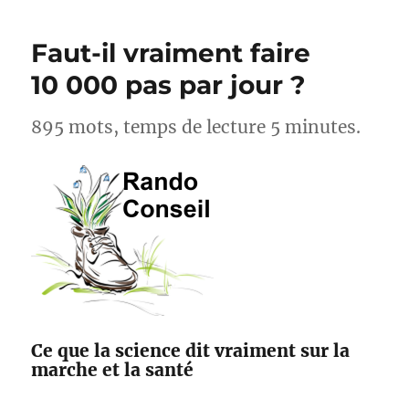
cyclistes,
acteurs
Faut-il vraiment faire
pour
l’amélioration
10 000 pas par jour ?
des
sentiers
895 mots, temps de lecture 5 minutes.
avec
Suricate
et
Outdoorvision
Ce que la science dit vraiment sur la
marche et la santé