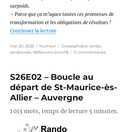
surpoids.
– Parce que ça m’agace toutes ces promesses de
transformation et les obligations de résultats !
de « Randonnée et perte de poids 
Continuer la lecture
Publié
Catégories
Étiquettes
mai 20, 2026
Humeur
Grossophobie
,
rando
,
le
sur
randonnée
,
Réflexions Sima78
11 commentaires
Randonnée
et
perte
S26E02 – Boucle au
de
poids :
départ de St-Maurice-ès-
et
Allier – Auvergne
si
on
arrêtait
1 013 mots, temps de lecture 5 minutes.
avec
les
injonctions ?