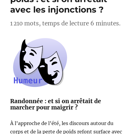
Lac
avec les injonctions ?
d’Esparron
–
Alpes-
1 210 mots, temps de lecture 6 minutes.
de-
Haute-
Provence
Randonnée : et si on arrêtait de
marcher pour maigrir ?
À l’approche de l’été, les discours autour du
corps et de la perte de poids refont surface avec