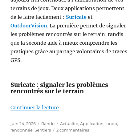
terrains de jeux. Deux applications permettent
de le faire facilement :
Suricate
et
OutdoorVision
. La première permet de signaler
les problèmes rencontrés sur le terrain, tandis
que la seconde aide à mieux comprendre les
pratiques grâce au partage volontaires de traces
GPS.
Suricate : signaler les problèmes
rencontrés sur le terrain
de « Marcheurs, cyclistes, acteu
Continuer la lecture
Publié
Catégories
Étiquettes
juin 24, 2026
Rando
Actualité
,
Application
,
rando
,
le
sur
randonnée
,
Sentiers
2 commentaires
Marcheurs,