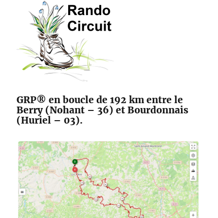
des
Maîtres
Sonneurs
GRP® en boucle de 192 km entre le
Berry (Nohant – 36) et Bourdonnais
(Huriel – 03).