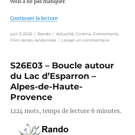
vous à ne pas manquer.
de « Actus-Rando : Ce mois-ci, s
Continuer la lecture
Publié
Catégories
Étiquettes
juin 3, 2026
Rando
Actualité
,
Cinéma
,
Evénements
,
le
sur
Film
,
rando
,
randonnée
Laisser un commentaire
Actus-
Rando :
Ce
S26E03 – Boucle autour
mois-
ci,
du Lac d’Esparron –
sortez
Alpes-de-Haute-
des
sentiers
Provence
battus
1224 mots, temps de lecture 6 minutes.