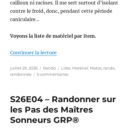
cailloux ni racines. Il me sert surtout d’isolant
contre le froid, donc, pendant cette période
caniculaire…
Voyons la liste de matériel par item.
de « Mon matériel pour la S26E0
Continuer la lecture
Publié
Catégories
Étiquettes
juillet 29, 2026
Rando
Liste
,
Matériel
,
Matos
,
rando
,
le
sur
randonnée
5 commentaires
Mon
matériel
pour
S26E04 – Randonner sur
la
S26E04
les Pas des Maîtres
:
Sonneurs GRP®
sur
les
Pas