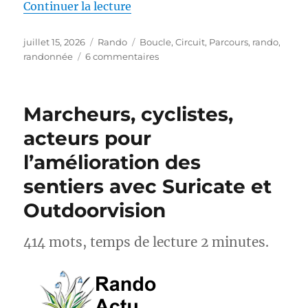
de « S26E04 – Randonner sur le
Continuer la lecture
Publié
Catégories
Étiquettes
juillet 15, 2026
Rando
Boucle
,
Circuit
,
Parcours
,
rando
,
le
sur
randonnée
6 commentaires
S26E04
–
Randonner
Marcheurs, cyclistes,
sur
les
acteurs pour
Pas
l’amélioration des
des
Maîtres
sentiers avec Suricate et
Sonneurs
GRP®
Outdoorvision
414 mots, temps de lecture 2 minutes.