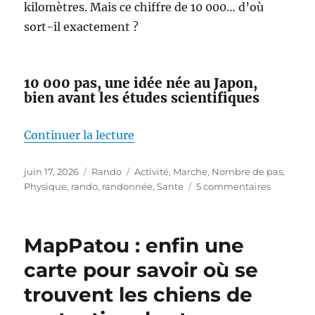
kilomètres. Mais ce chiffre de 10 000… d’où
sort-il exactement ?
10 000 pas, une idée née au Japon,
bien avant les études scientifiques
de « Faut-il vraiment faire 10 00
Continuer la lecture
Publié
Catégories
Étiquettes
juin 17, 2026
Rando
Activité
,
Marche
,
Nombre de pas
,
le
sur
Physique
,
rando
,
randonnée
,
Sante
5 commentaires
Faut-
il
vraiment
MapPatou : enfin une
faire
10 000
carte pour savoir où se
pas
trouvent les chiens de
par
jour ?