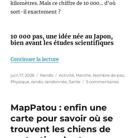
kilomètres. Mais ce chiffre de 10 000… d’où
sort-il exactement ?
10 000 pas, une idée née au Japon,
bien avant les études scientifiques
de « Faut-il vraiment faire 10 00
Continuer la lecture
Publié
Catégories
Étiquettes
juin 17, 2026
Rando
Activité
,
Marche
,
Nombre de pas
,
le
sur
Physique
,
rando
,
randonnée
,
Sante
5 commentaires
Faut-
il
vraiment
MapPatou : enfin une
faire
10 000
carte pour savoir où se
pas
trouvent les chiens de
par
jour ?