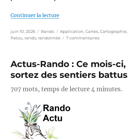
de « MapPatou : enfin une carte 
Continuer la lecture
Publié
Catégories
Étiquettes
juin 10, 2026
Rando
Application
,
Cartes
,
Cartographie
,
le
sur
Patou
,
rando
,
randonnée
7 commentaires
MapPatou :
enfin
une
Actus-Rando : Ce mois-ci,
carte
pour
sortez des sentiers battus
savoir
où
707 mots, temps de lecture 4 minutes.
se
trouvent
les
chiens
de
protection
des
troupeaux