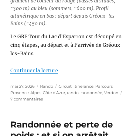
gradient de couleur du rouge (basses altitudes,
~300 m) au bleu (sommets, ~600 m). Profil
altimétrique en bas : départ depuis Gréoux-les-
Bains (~450 m).
Le GRP Tour du Lac d’Esparron est découpé en
cinq étapes, au départ et à l’arrivée de Gréoux-
les-Bains
de « S26E03 – Boucle autour du
Continuer la lecture
Publié
Catégories
Étiquettes
mai 27, 2026
Rando
Circuit
,
itinérance
,
Parcours
,
le
Provence-Alpes-Côte d'Azur
,
rando
,
randonnée
,
Verdon
sur
7 commentaires
S26E03
–
Boucle
Randonnée et perte de
autour
du
poids : et si on arrêtait