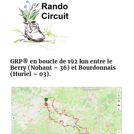
des
Maîtres
Sonneurs
GRP® en boucle de 192 km entre le
Berry (Nohant – 36) et Bourdonnais
(Huriel – 03).