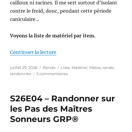
cailloux ni racines. Il me sert surtout d’isolant
contre le froid, donc, pendant cette période
caniculaire…
Voyons la liste de matériel par item.
de « Mon matériel pour la S26E0
Continuer la lecture
Publié
Catégories
Étiquettes
juillet 29, 2026
Rando
Liste
,
Matériel
,
Matos
,
rando
,
le
sur
randonnée
5 commentaires
Mon
matériel
pour
S26E04 – Randonner sur
la
S26E04
les Pas des Maîtres
:
Sonneurs GRP®
sur
les
Pas