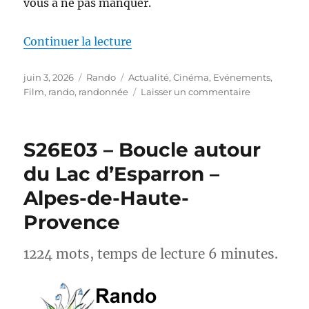
vous à ne pas manquer.
de « Actus-Rando : Ce mois-ci, s
Continuer la lecture
Publié
Catégories
Étiquettes
juin 3, 2026
Rando
Actualité
,
Cinéma
,
Evénements
,
le
sur
Film
,
rando
,
randonnée
Laisser un commentaire
Actus-
Rando :
Ce
S26E03 – Boucle autour
mois-
ci,
du Lac d’Esparron –
sortez
Alpes-de-Haute-
des
sentiers
Provence
battus
1224 mots, temps de lecture 6 minutes.