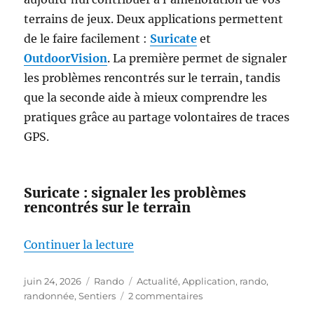
terrains de jeux. Deux applications permettent
de le faire facilement :
Suricate
et
OutdoorVision
. La première permet de signaler
les problèmes rencontrés sur le terrain, tandis
que la seconde aide à mieux comprendre les
pratiques grâce au partage volontaires de traces
GPS.
Suricate : signaler les problèmes
rencontrés sur le terrain
de « Marcheurs, cyclistes, acteu
Continuer la lecture
Publié
Catégories
Étiquettes
juin 24, 2026
Rando
Actualité
,
Application
,
rando
,
le
sur
randonnée
,
Sentiers
2 commentaires
Marcheurs,