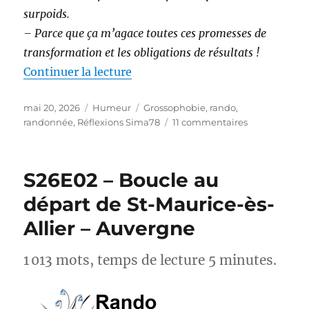
surpoids.
– Parce que ça m’agace toutes ces promesses de
transformation et les obligations de résultats !
de « Randonnée et perte de poids 
Continuer la lecture
Publié
Catégories
Étiquettes
mai 20, 2026
Humeur
Grossophobie
,
rando
,
le
sur
randonnée
,
Réflexions Sima78
11 commentaires
Randonnée
et
perte
S26E02 – Boucle au
de
poids :
départ de St-Maurice-ès-
et
Allier – Auvergne
si
on
arrêtait
1 013 mots, temps de lecture 5 minutes.
avec
les
injonctions ?