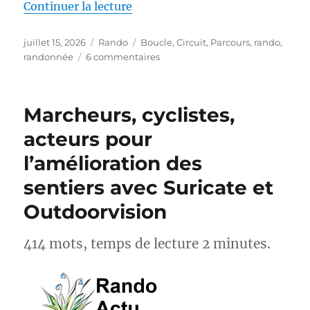
de « S26E04 – Randonner sur le
Continuer la lecture
Publié
Catégories
Étiquettes
juillet 15, 2026
Rando
Boucle
,
Circuit
,
Parcours
,
rando
,
le
sur
randonnée
6 commentaires
S26E04
–
Randonner
Marcheurs, cyclistes,
sur
les
acteurs pour
Pas
l’amélioration des
des
Maîtres
sentiers avec Suricate et
Sonneurs
GRP®
Outdoorvision
414 mots, temps de lecture 2 minutes.