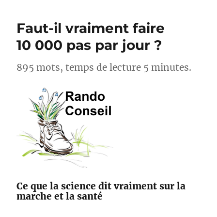
cyclistes,
acteurs
Faut-il vraiment faire
pour
l’amélioration
10 000 pas par jour ?
des
sentiers
895 mots, temps de lecture 5 minutes.
avec
Suricate
et
Outdoorvision
Ce que la science dit vraiment sur la
marche et la santé