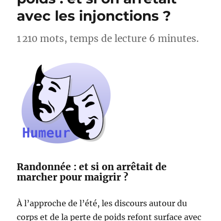
Lac
avec les injonctions ?
d’Esparron
–
Alpes-
1 210 mots, temps de lecture 6 minutes.
de-
Haute-
Provence
Randonnée : et si on arrêtait de
marcher pour maigrir ?
À l’approche de l’été, les discours autour du
corps et de la perte de poids refont surface avec