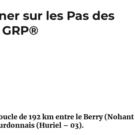
er sur les Pas des
s GRP®
ucle de 192 km entre le Berry (Nohant
urdonnais (Huriel – 03).