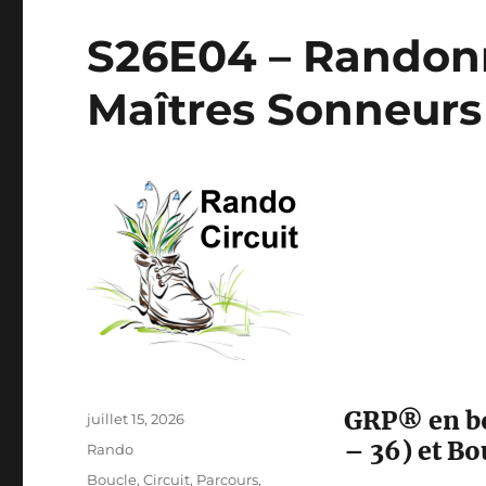
S26E04 – Randonn
Maîtres Sonneur
GRP® en bo
Publié
juillet 15, 2026
le
– 36) et Bo
Catégories
Rando
Étiquettes
Boucle
,
Circuit
,
Parcours
,