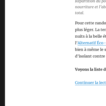
Répartition du poi
nourriture et l’a
total.
Pour cette rand
plus léger. La t
nuits à la belle 
l’
Alternatif Éc
bien à même le so
d’isolant contre
Voyons la liste 
Continuer la lec