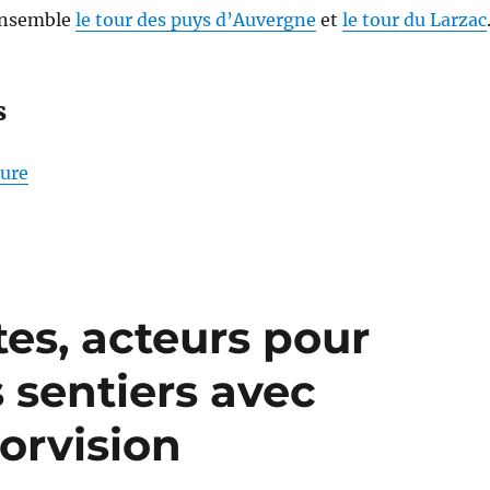
 ensemble
le tour des puys d’Auvergne
et
le tour du Larzac
s
de « S26E04 – Randonner sur les Pas des Maîtres S
ture
tes, acteurs pour
s sentiers avec
orvision