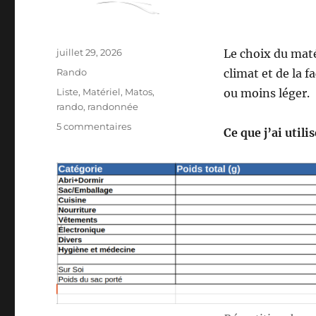
Publié
juillet 29, 2026
Le choix du mat
le
Catégories
Rando
climat et de la f
Étiquettes
Liste
,
Matériel
,
Matos
,
ou moins léger.
rando
,
randonnée
sur
5 commentaires
Ce que j’ai utili
Mon
matériel
pour
la
S26E04
:
sur
les
Pas
des
Maîtres
Sonneurs