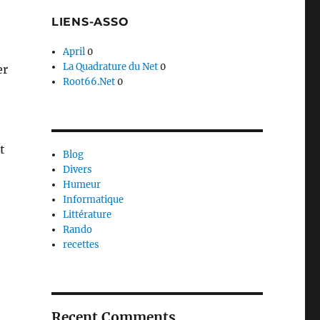
LIENS-ASSO
April
0
La Quadrature du Net
0
er
Root66.Net
0
t
Blog
Divers
Humeur
Informatique
Littérature
Rando
recettes
aîtres Sonneurs »
Recent Comments