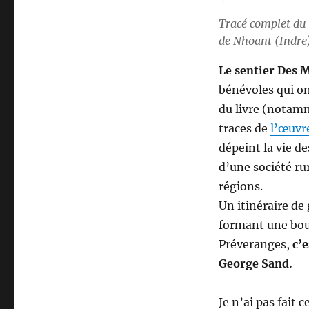
Tracé complet du 
de Nhoant (Indre)
Le sentier Des 
bénévoles qui o
du livre (notamme
traces de
l’œuvr
dépeint la vie d
d’une société rur
régions.
Un itinéraire d
formant une bouc
Préveranges,
c’
George Sand.
Je n’ai pas fait