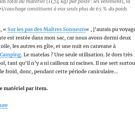
ds total du matériel (11,74 kg) par poste : les vêtements, la
bri/couchage constituent à eux seuls plus de 65 % du poids
o, «
Sur les pas des Maîtres Sonneurs
« , j’aurais pu voyag
ente est restée dans mon sac, car nous avons dormi deux
étoile, les autres en gîte, et une nuit en caravane à
o-Camping
. Le matelas ? Une seule utilisation. Je dors très
l, tant qu’il n’y a ni cailloux ni racines. Il me sert surtou
 le froid, donc, pendant cette période caniculaire…
de matériel par item.
de « Mon matériel pour la S26E04 : sur les Pas des M
ture