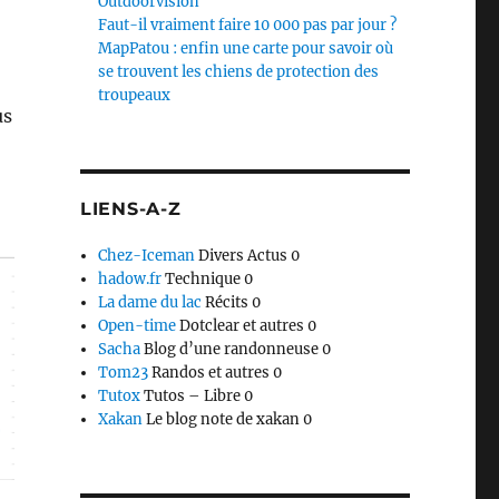
Outdoorvision
Faut-il vraiment faire 10 000 pas par jour ?
MapPatou : enfin une carte pour savoir où
se trouvent les chiens de protection des
troupeaux
us
LIENS-A-Z
Chez-Iceman
Divers Actus 0
hadow.fr
Technique 0
La dame du lac
Récits 0
Open-time
Dotclear et autres 0
Sacha
Blog d’une randonneuse 0
Tom23
Randos et autres 0
Tutox
Tutos – Libre 0
Xakan
Le blog note de xakan 0