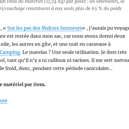
ds total du matériel (11,74 kg) par poste : les vêtements, la
bri/couchage constituent à eux seuls plus de 65 % du poids
o, «
Sur les pas des Maîtres Sonneurs
« , j’aurais pu voyag
ente est restée dans mon sac, car nous avons dormi deux
étoile, les autres en gîte, et une nuit en caravane à
o-Camping
. Le matelas ? Une seule utilisation. Je dors très
l, tant qu’il n’y a ni cailloux ni racines. Il me sert surtou
 le froid, donc, pendant cette période caniculaire…
de matériel par item.
de « Mon matériel pour la S26E04 : sur les Pas des M
ture