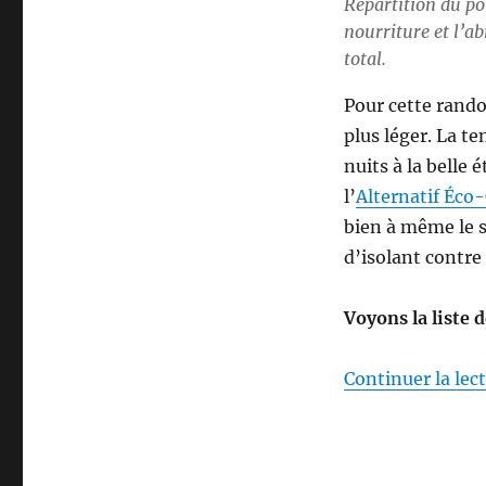
Répartition du poi
nourriture et l’a
total.
Pour cette rand
plus léger. La t
nuits à la belle 
l’
Alternatif Éc
bien à même le so
d’isolant contre
Voyons la liste 
Continuer la lec