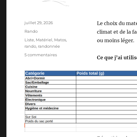
Publié
juillet 29, 2026
Le choix du mat
le
Catégories
Rando
climat et de la f
Étiquettes
Liste
,
Matériel
,
Matos
,
ou moins léger.
rando
,
randonnée
sur
5 commentaires
Ce que j’ai utili
Mon
matériel
pour
la
S26E04
:
sur
les
Pas
des
Maîtres
Sonneurs