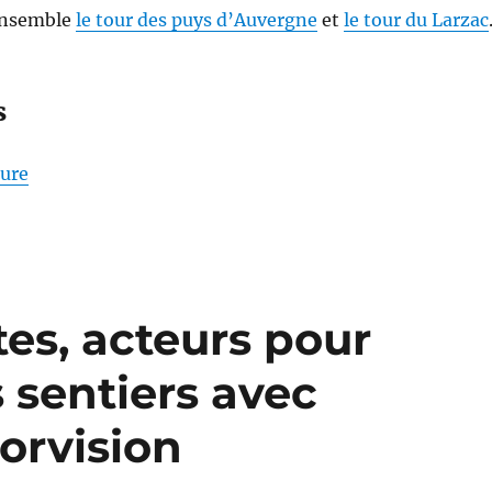
 ensemble
le tour des puys d’Auvergne
et
le tour du Larzac
s
de « S26E04 – Randonner sur les Pas des Maîtres S
ture
tes, acteurs pour
s sentiers avec
orvision