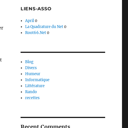
LIENS-ASSO
April
0
La Quadrature du Net
0
er
Root66.Net
0
t
Blog
Divers
Humeur
Informatique
Littérature
Rando
recettes
aîtres Sonneurs »
Recent Comments