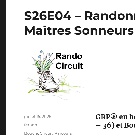
S26E04 – Randonn
Maîtres Sonneur
GRP® en bo
Publié
juillet 15, 2026
le
– 36) et Bo
Catégories
Rando
Étiquettes
Boucle
,
Circuit
,
Parcours
,