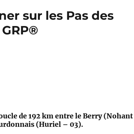
er sur les Pas des
s GRP®
ucle de 192 km entre le Berry (Nohant
urdonnais (Huriel – 03).