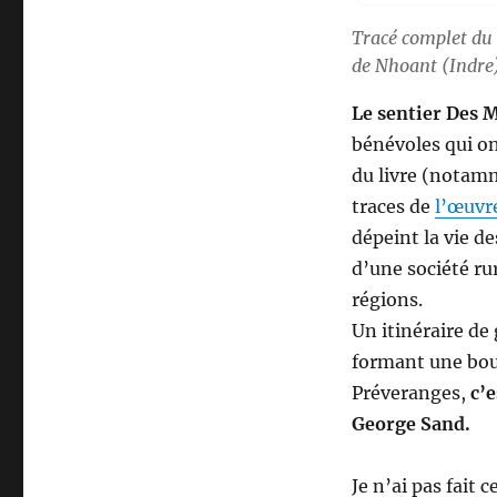
Tracé complet du 
de Nhoant (Indre)
Le sentier Des 
bénévoles qui o
du livre (notamme
traces de
l’œuvr
dépeint la vie d
d’une société rur
régions.
Un itinéraire d
formant une bouc
Préveranges,
c’
George Sand.
Je n’ai pas fait