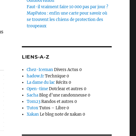
Outdoorvision
Faut-il vraiment faire 10 000 pas par jour ?
MapPatou : enfin une carte pour savoir où
se trouvent les chiens de protection des
troupeaux
us
LIENS-A-Z
Chez-Iceman
Divers Actus 0
hadow.fr
Technique 0
La dame du lac
Récits 0
Open-time
Dotclear et autres 0
Sacha
Blog d’une randonneuse 0
Tom23
Randos et autres 0
Tutox
Tutos – Libre 0
Xakan
Le blog note de xakan 0