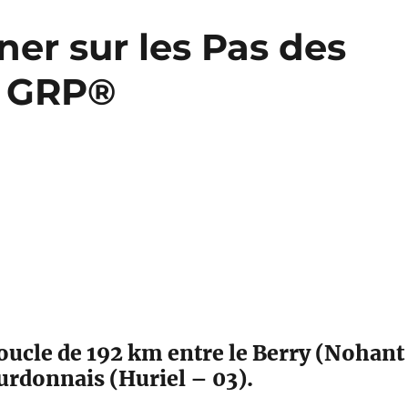
er sur les Pas des
s GRP®
ucle de 192 km entre le Berry (Nohant
urdonnais (Huriel – 03).