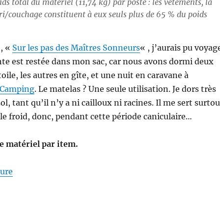
ds total du matériel (11,74 kg) par poste : les vêtements, la
bri/couchage constituent à eux seuls plus de 65 % du poids
o, «
Sur les pas des Maîtres Sonneurs
« , j’aurais pu voyag
ente est restée dans mon sac, car nous avons dormi deux
étoile, les autres en gîte, et une nuit en caravane à
o-Camping
. Le matelas ? Une seule utilisation. Je dors très
l, tant qu’il n’y a ni cailloux ni racines. Il me sert surtou
 le froid, donc, pendant cette période caniculaire…
de matériel par item.
de « Mon matériel pour la S26E04 : sur les Pas des M
ture