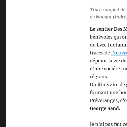
Tracé complet du 
de Nhoant (Indre)
Le sentier Des 
bénévoles qui o
du livre (notamme
traces de
l’œuvr
dépeint la vie d
d’une société rur
régions.
Un itinéraire d
formant une bouc
Préveranges,
c’
George Sand.
Je n’ai pas fait