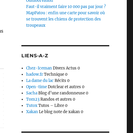
Outdoorvision
Faut-il vraiment faire 10 000 pas par jour ?
MapPatou : enfin une carte pour savoir où
se trouvent les chiens de protection des
troupeaux
us
LIENS-A-Z
Chez-Iceman
Divers Actus 0
hadow.fr
Technique 0
La dame du lac
Récits 0
Open-time
Dotclear et autres 0
Sacha
Blog d’une randonneuse 0
Tom23
Randos et autres 0
Tutox
Tutos – Libre 0
Xakan
Le blog note de xakan 0