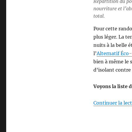
Répartition du poi
nourriture et l’a
total.
Pour cette rand
plus léger. La t
nuits à la belle 
l’
Alternatif Éc
bien à même le so
d’isolant contre
Voyons la liste 
Continuer la lec