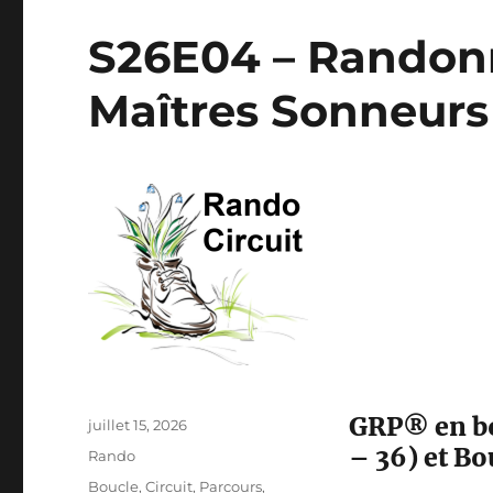
S26E04 – Randonn
Maîtres Sonneur
GRP® en bo
Publié
juillet 15, 2026
le
– 36) et Bo
Catégories
Rando
Étiquettes
Boucle
,
Circuit
,
Parcours
,