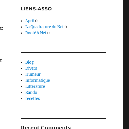
LIENS-ASSO
April
0
La Quadrature du Net
0
er
Root66.Net
0
t
Blog
Divers
Humeur
Informatique
Littérature
Rando
recettes
aîtres Sonneurs »
Recent Comments