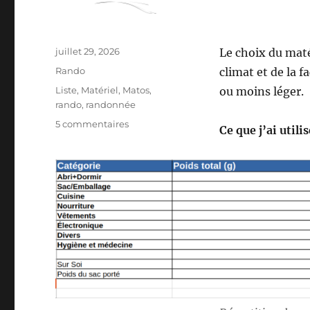
Publié
juillet 29, 2026
Le choix du mat
le
Catégories
Rando
climat et de la f
Étiquettes
Liste
,
Matériel
,
Matos
,
ou moins léger.
rando
,
randonnée
sur
5 commentaires
Ce que j’ai utili
Mon
matériel
pour
la
S26E04
:
sur
les
Pas
des
Maîtres
Sonneurs