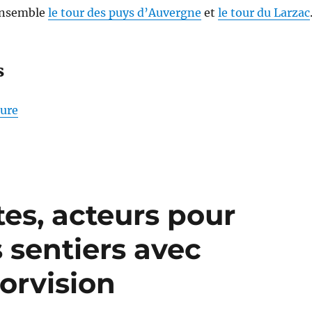
 ensemble
le tour des puys d’Auvergne
et
le tour du Larzac
s
de « S26E04 – Randonner sur les Pas des Maîtres S
ture
tes, acteurs pour
s sentiers avec
orvision