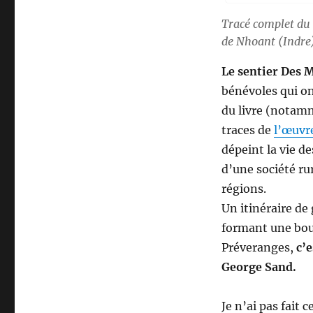
Tracé complet du 
de Nhoant (Indre)
Le sentier Des 
bénévoles qui o
du livre (notamme
traces de
l’œuvr
dépeint la vie d
d’une société rur
régions.
Un itinéraire d
formant une bouc
Préveranges,
c’
George Sand.
Je n’ai pas fait