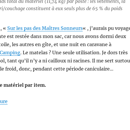
ds total du matériel (11,74 kg) par poste : les vêtements, la
bri/couchage constituent à eux seuls plus de 65 % du poids
o, «
Sur les pas des Maîtres Sonneurs
« , j’aurais pu voyag
ente est restée dans mon sac, car nous avons dormi deux
étoile, les autres en gîte, et une nuit en caravane à
o-Camping
. Le matelas ? Une seule utilisation. Je dors très
l, tant qu’il n’y a ni cailloux ni racines. Il me sert surtou
 le froid, donc, pendant cette période caniculaire…
de matériel par item.
de « Mon matériel pour la S26E04 : sur les Pas des M
ture