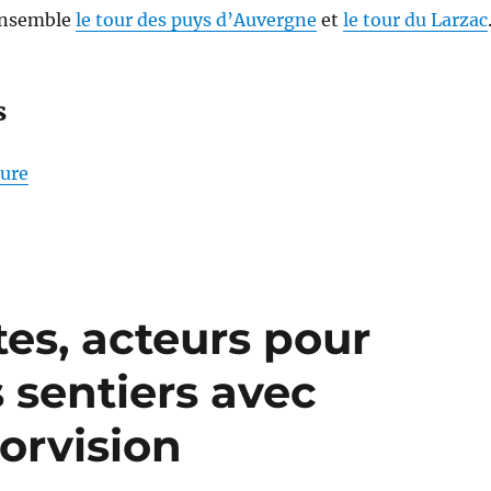
 ensemble
le tour des puys d’Auvergne
et
le tour du Larzac
s
de « S26E04 – Randonner sur les Pas des Maîtres S
ture
tes, acteurs pour
s sentiers avec
orvision