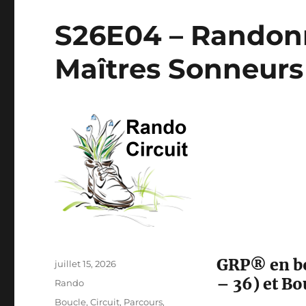
S26E04 – Randonn
Maîtres Sonneur
GRP® en bo
Publié
juillet 15, 2026
le
– 36) et Bo
Catégories
Rando
Étiquettes
Boucle
,
Circuit
,
Parcours
,