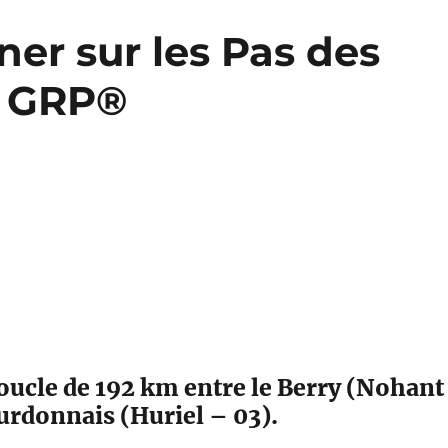
er sur les Pas des
s GRP®
ucle de 192 km entre le Berry (Nohant
urdonnais (Huriel – 03).