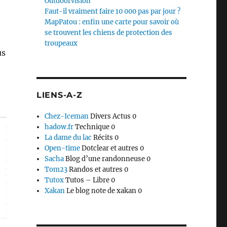
Outdoorvision
Faut-il vraiment faire 10 000 pas par jour ?
MapPatou : enfin une carte pour savoir où
se trouvent les chiens de protection des
troupeaux
us
LIENS-A-Z
Chez-Iceman
Divers Actus 0
hadow.fr
Technique 0
La dame du lac
Récits 0
Open-time
Dotclear et autres 0
Sacha
Blog d’une randonneuse 0
Tom23
Randos et autres 0
Tutox
Tutos – Libre 0
Xakan
Le blog note de xakan 0