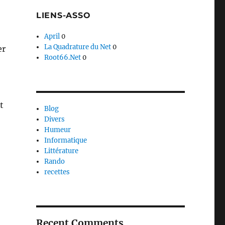
LIENS-ASSO
April
0
La Quadrature du Net
0
er
Root66.Net
0
t
Blog
Divers
Humeur
Informatique
Littérature
Rando
recettes
aîtres Sonneurs »
Recent Comments