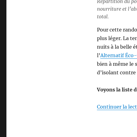
Répartition du poi
nourriture et l’a
total.
Pour cette rand
plus léger. La t
nuits à la belle 
l’
Alternatif Éc
bien à même le so
d’isolant contre
Voyons la liste 
Continuer la lec