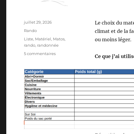
Publié
juillet 29, 2026
Le choix du mat
le
Catégories
Rando
climat et de la f
Étiquettes
Liste
,
Matériel
,
Matos
,
ou moins léger.
rando
,
randonnée
sur
5 commentaires
Ce que j’ai utili
Mon
matériel
pour
la
S26E04
:
sur
les
Pas
des
Maîtres
Sonneurs