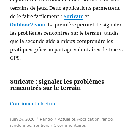
terrains de jeux. Deux applications permettent
de le faire facilement :
Suricate
et
OutdoorVision
. La première permet de signaler
les problèmes rencontrés sur le terrain, tandis
que la seconde aide à mieux comprendre les
pratiques grâce au partage volontaires de traces
GPS.
Suricate : signaler les problèmes
rencontrés sur le terrain
de « Marcheurs, cyclistes, acteu
Continuer la lecture
Publié
Catégories
Étiquettes
juin 24, 2026
Rando
Actualité
,
Application
,
rando
,
le
sur
randonnée
,
Sentiers
2 commentaires
Marcheurs,