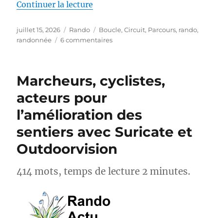
de « S26E04 – Randonner sur le
Continuer la lecture
Publié
Catégories
Étiquettes
juillet 15, 2026
Rando
Boucle
,
Circuit
,
Parcours
,
rando
,
le
sur
randonnée
6 commentaires
S26E04
–
Randonner
Marcheurs, cyclistes,
sur
les
acteurs pour
Pas
l’amélioration des
des
Maîtres
sentiers avec Suricate et
Sonneurs
GRP®
Outdoorvision
414 mots, temps de lecture 2 minutes.