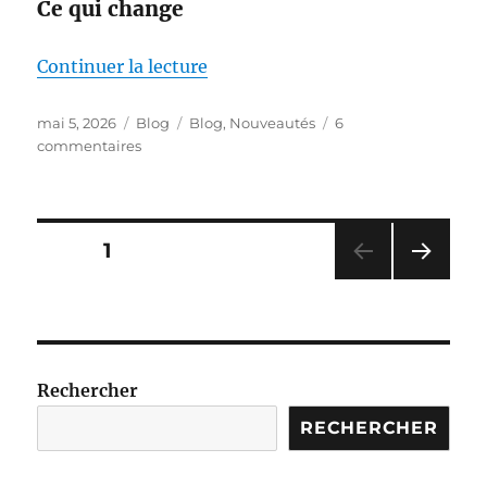
Ce qui change
de « Le blog évolue : découvrez 
Continuer la lecture
Publié
Catégories
Étiquettes
mai 5, 2026
Blog
Blog
,
Nouveautés
6
le
sur
commentaires
Le
blog
évolue
:
Pagination
PAGE
1
découvrez
les
PAG
des
nouveautés
E
SUIV
publications
ANT
E
Rechercher
RECHERCHER