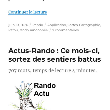
de « MapPatou : enfin une carte 
Continuer la lecture
Publié
Catégories
Étiquettes
juin 10, 2026
Rando
Application
,
Cartes
,
Cartographie
,
le
sur
Patou
,
rando
,
randonnée
7 commentaires
MapPatou :
enfin
une
Actus-Rando : Ce mois-ci,
carte
pour
sortez des sentiers battus
savoir
où
707 mots, temps de lecture 4 minutes.
se
trouvent
les
chiens
de
protection
des
troupeaux