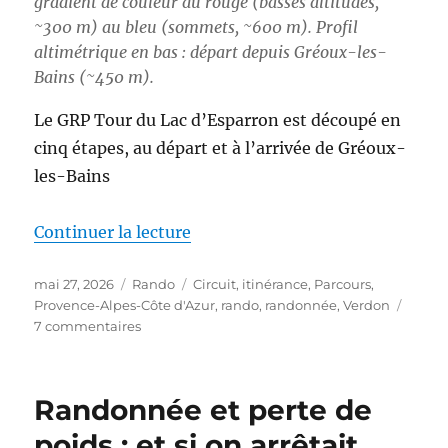
gradient de couleur du rouge (basses altitudes,
~300 m) au bleu (sommets, ~600 m). Profil
altimétrique en bas : départ depuis Gréoux-les-
Bains (~450 m).
Le GRP Tour du Lac d’Esparron est découpé en
cinq étapes, au départ et à l’arrivée de Gréoux-
les-Bains
de « S26E03 – Boucle autour du
Continuer la lecture
Publié
Catégories
Étiquettes
mai 27, 2026
Rando
Circuit
,
itinérance
,
Parcours
,
le
Provence-Alpes-Côte d'Azur
,
rando
,
randonnée
,
Verdon
sur
7 commentaires
S26E03
–
Boucle
Randonnée et perte de
autour
du
poids : et si on arrêtait