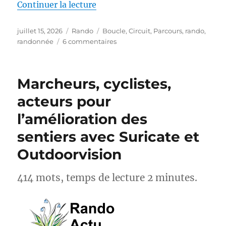
de « S26E04 – Randonner sur le
Continuer la lecture
Publié
Catégories
Étiquettes
juillet 15, 2026
Rando
Boucle
,
Circuit
,
Parcours
,
rando
,
le
sur
randonnée
6 commentaires
S26E04
–
Randonner
Marcheurs, cyclistes,
sur
les
acteurs pour
Pas
l’amélioration des
des
Maîtres
sentiers avec Suricate et
Sonneurs
GRP®
Outdoorvision
414 mots, temps de lecture 2 minutes.