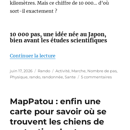
kilomètres. Mais ce chiffre de 10 000… d’où
sort-il exactement ?
10 000 pas, une idée née au Japon,
bien avant les études scientifiques
de « Faut-il vraiment faire 10 00
Continuer la lecture
Publié
Catégories
Étiquettes
juin 17, 2026
Rando
Activité
,
Marche
,
Nombre de pas
,
le
sur
Physique
,
rando
,
randonnée
,
Sante
5 commentaires
Faut-
il
vraiment
MapPatou : enfin une
faire
10 000
carte pour savoir où se
pas
trouvent les chiens de
par
jour ?