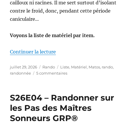
cailloux ni racines. Il me sert surtout d’isolant
contre le froid, donc, pendant cette période
caniculaire…
Voyons la liste de matériel par item.
de « Mon matériel pour la S26E0
Continuer la lecture
Publié
Catégories
Étiquettes
juillet 29, 2026
Rando
Liste
,
Matériel
,
Matos
,
rando
,
le
sur
randonnée
5 commentaires
Mon
matériel
pour
S26E04 – Randonner sur
la
S26E04
les Pas des Maîtres
:
Sonneurs GRP®
sur
les
Pas