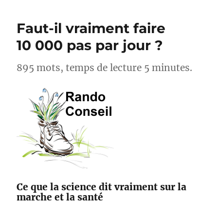
cyclistes,
acteurs
Faut-il vraiment faire
pour
l’amélioration
10 000 pas par jour ?
des
sentiers
895 mots, temps de lecture 5 minutes.
avec
Suricate
et
Outdoorvision
Ce que la science dit vraiment sur la
marche et la santé