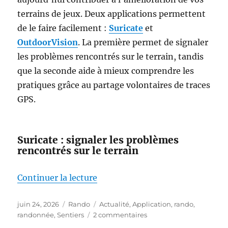
terrains de jeux. Deux applications permettent
de le faire facilement :
Suricate
et
OutdoorVision
. La première permet de signaler
les problèmes rencontrés sur le terrain, tandis
que la seconde aide à mieux comprendre les
pratiques grâce au partage volontaires de traces
GPS.
Suricate : signaler les problèmes
rencontrés sur le terrain
de « Marcheurs, cyclistes, acteu
Continuer la lecture
Publié
Catégories
Étiquettes
juin 24, 2026
Rando
Actualité
,
Application
,
rando
,
le
sur
randonnée
,
Sentiers
2 commentaires
Marcheurs,