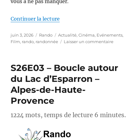
vous à ne pas manquer.
de « Actus-Rando : Ce mois-ci, s
Continuer la lecture
Publié
Catégories
Étiquettes
juin 3, 2026
Rando
Actualité
,
Cinéma
,
Evénements
,
le
sur
Film
,
rando
,
randonnée
Laisser un commentaire
Actus-
Rando :
Ce
S26E03 – Boucle autour
mois-
ci,
du Lac d’Esparron –
sortez
Alpes-de-Haute-
des
sentiers
Provence
battus
1224 mots, temps de lecture 6 minutes.