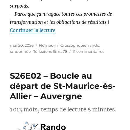
surpoids.
– Parce que ça m’agace toutes ces promesses de
transformation et les obligations de résultats !
de « Randonnée et perte de poids 
Continuer la lecture
Publié
Catégories
Étiquettes
mai 20, 2026
Humeur
Grossophobie
,
rando
,
le
sur
randonnée
,
Réflexions Sima78
11 commentaires
Randonnée
et
perte
S26E02 – Boucle au
de
poids :
départ de St-Maurice-ès-
et
Allier – Auvergne
si
on
arrêtait
1 013 mots, temps de lecture 5 minutes.
avec
les
injonctions ?