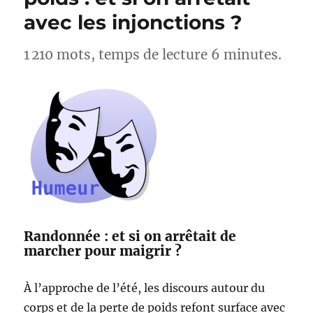
Lac
avec les injonctions ?
d’Esparron
–
Alpes-
1 210 mots, temps de lecture 6 minutes.
de-
Haute-
Provence
Randonnée : et si on arrêtait de
marcher pour maigrir ?
À l’approche de l’été, les discours autour du
corps et de la perte de poids refont surface avec