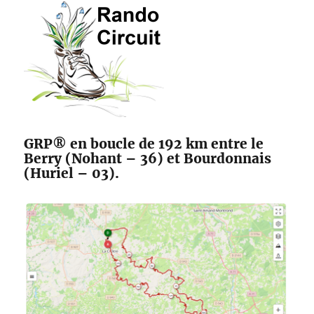
des
Maîtres
Sonneurs
GRP® en boucle de 192 km entre le
Berry (Nohant – 36) et Bourdonnais
(Huriel – 03).