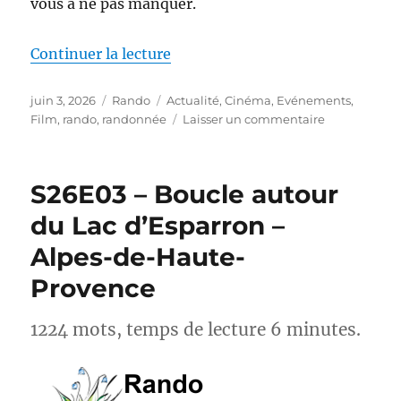
vous à ne pas manquer.
de « Actus-Rando : Ce mois-ci, s
Continuer la lecture
Publié
Catégories
Étiquettes
juin 3, 2026
Rando
Actualité
,
Cinéma
,
Evénements
,
le
sur
Film
,
rando
,
randonnée
Laisser un commentaire
Actus-
Rando :
Ce
S26E03 – Boucle autour
mois-
ci,
du Lac d’Esparron –
sortez
Alpes-de-Haute-
des
sentiers
Provence
battus
1224 mots, temps de lecture 6 minutes.