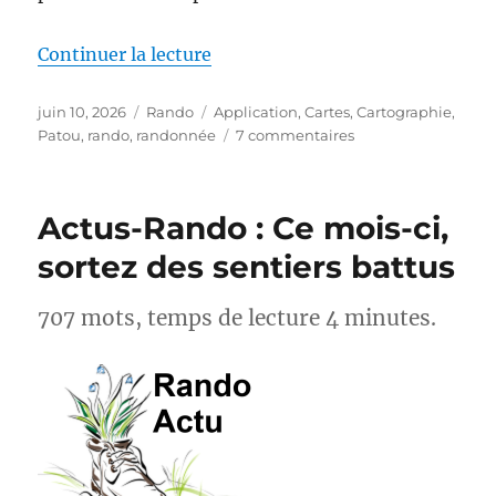
de « MapPatou : enfin une carte 
Continuer la lecture
Publié
Catégories
Étiquettes
juin 10, 2026
Rando
Application
,
Cartes
,
Cartographie
,
le
sur
Patou
,
rando
,
randonnée
7 commentaires
MapPatou :
enfin
une
Actus-Rando : Ce mois-ci,
carte
pour
sortez des sentiers battus
savoir
où
707 mots, temps de lecture 4 minutes.
se
trouvent
les
chiens
de
protection
des
troupeaux