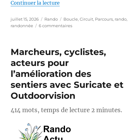
de « S26E04 – Randonner sur le
Continuer la lecture
Publié
Catégories
Étiquettes
juillet 15, 2026
Rando
Boucle
,
Circuit
,
Parcours
,
rando
,
le
sur
randonnée
6 commentaires
S26E04
–
Randonner
Marcheurs, cyclistes,
sur
les
acteurs pour
Pas
l’amélioration des
des
Maîtres
sentiers avec Suricate et
Sonneurs
GRP®
Outdoorvision
414 mots, temps de lecture 2 minutes.