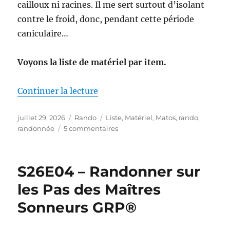
cailloux ni racines. Il me sert surtout d’isolant
contre le froid, donc, pendant cette période
caniculaire…
Voyons la liste de matériel par item.
de « Mon matériel pour la S26E0
Continuer la lecture
Publié
Catégories
Étiquettes
juillet 29, 2026
Rando
Liste
,
Matériel
,
Matos
,
rando
,
le
sur
randonnée
5 commentaires
Mon
matériel
pour
S26E04 – Randonner sur
la
S26E04
les Pas des Maîtres
:
Sonneurs GRP®
sur
les
Pas