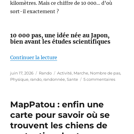
kilomètres. Mais ce chiffre de 10 000… d’où
sort-il exactement ?
10 000 pas, une idée née au Japon,
bien avant les études scientifiques
de « Faut-il vraiment faire 10 00
Continuer la lecture
Publié
Catégories
Étiquettes
juin 17, 2026
Rando
Activité
,
Marche
,
Nombre de pas
,
le
sur
Physique
,
rando
,
randonnée
,
Sante
5 commentaires
Faut-
il
vraiment
MapPatou : enfin une
faire
10 000
carte pour savoir où se
pas
trouvent les chiens de
par
jour ?