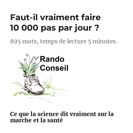
cyclistes,
acteurs
Faut-il vraiment faire
pour
l’amélioration
10 000 pas par jour ?
des
sentiers
895 mots, temps de lecture 5 minutes.
avec
Suricate
et
Outdoorvision
Ce que la science dit vraiment sur la
marche et la santé