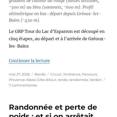
gradient de couleur du rouge (basses altitudes,
~300 m) au bleu (sommets, ~600 m). Profil
altimétrique en bas : départ depuis Gréoux-les-
Bains (~450 m).
Le GRP Tour du Lac d’Esparron est découpé en
cinq étapes, au départ et à l’arrivée de Gréoux-
les-Bains
de « S26E03 – Boucle autour du
Continuer la lecture
Publié
Catégories
Étiquettes
mai 27, 2026
Rando
Circuit
,
itinérance
,
Parcours
,
le
Provence-Alpes-Côte d'Azur
,
rando
,
randonnée
,
Verdon
sur
7 commentaires
S26E03
–
Boucle
Randonnée et perte de
autour
du
poids : et si on arrêtait