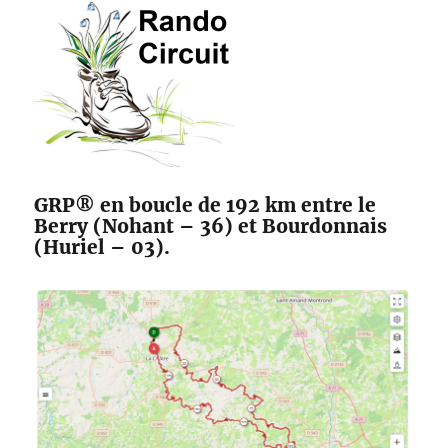
des
Maîtres
Sonneurs
GRP® en boucle de 192 km entre le
Berry (Nohant – 36) et Bourdonnais
(Huriel – 03).