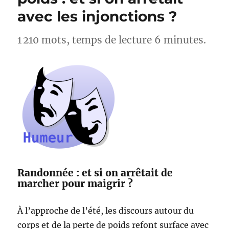
Lac
avec les injonctions ?
d’Esparron
–
Alpes-
1 210 mots, temps de lecture 6 minutes.
de-
Haute-
Provence
Randonnée : et si on arrêtait de
marcher pour maigrir ?
À l’approche de l’été, les discours autour du
corps et de la perte de poids refont surface avec