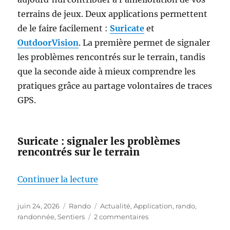
terrains de jeux. Deux applications permettent
de le faire facilement :
Suricate
et
OutdoorVision
. La première permet de signaler
les problèmes rencontrés sur le terrain, tandis
que la seconde aide à mieux comprendre les
pratiques grâce au partage volontaires de traces
GPS.
Suricate : signaler les problèmes
rencontrés sur le terrain
de « Marcheurs, cyclistes, acteu
Continuer la lecture
Publié
Catégories
Étiquettes
juin 24, 2026
Rando
Actualité
,
Application
,
rando
,
le
sur
randonnée
,
Sentiers
2 commentaires
Marcheurs,