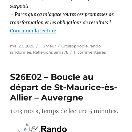
surpoids.
– Parce que ça m’agace toutes ces promesses de
transformation et les obligations de résultats !
de « Randonnée et perte de poids 
Continuer la lecture
Publié
Catégories
Étiquettes
mai 20, 2026
Humeur
Grossophobie
,
rando
,
le
sur
randonnée
,
Réflexions Sima78
11 commentaires
Randonnée
et
perte
S26E02 – Boucle au
de
poids :
départ de St-Maurice-ès-
et
Allier – Auvergne
si
on
arrêtait
1 013 mots, temps de lecture 5 minutes.
avec
les
injonctions ?