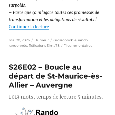
surpoids.
– Parce que ça m’agace toutes ces promesses de
transformation et les obligations de résultats !
de « Randonnée et perte de poids 
Continuer la lecture
Publié
Catégories
Étiquettes
mai 20, 2026
Humeur
Grossophobie
,
rando
,
le
sur
randonnée
,
Réflexions Sima78
11 commentaires
Randonnée
et
perte
S26E02 – Boucle au
de
poids :
départ de St-Maurice-ès-
et
Allier – Auvergne
si
on
arrêtait
1 013 mots, temps de lecture 5 minutes.
avec
les
injonctions ?