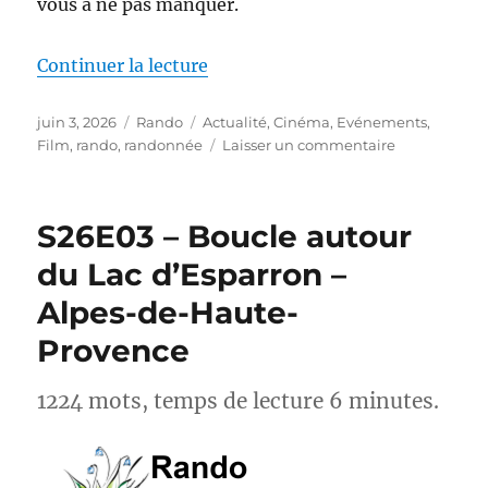
vous à ne pas manquer.
de « Actus-Rando : Ce mois-ci, s
Continuer la lecture
Publié
Catégories
Étiquettes
juin 3, 2026
Rando
Actualité
,
Cinéma
,
Evénements
,
le
sur
Film
,
rando
,
randonnée
Laisser un commentaire
Actus-
Rando :
Ce
S26E03 – Boucle autour
mois-
ci,
du Lac d’Esparron –
sortez
Alpes-de-Haute-
des
sentiers
Provence
battus
1224 mots, temps de lecture 6 minutes.