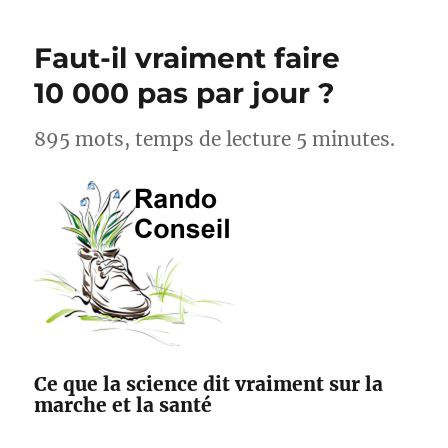
cyclistes,
acteurs
Faut-il vraiment faire
pour
l’amélioration
10 000 pas par jour ?
des
sentiers
895 mots, temps de lecture 5 minutes.
avec
Suricate
et
Outdoorvision
Ce que la science dit vraiment sur la
marche et la santé