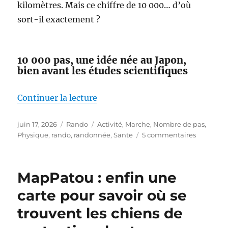
kilomètres. Mais ce chiffre de 10 000… d’où
sort-il exactement ?
10 000 pas, une idée née au Japon,
bien avant les études scientifiques
de « Faut-il vraiment faire 10 00
Continuer la lecture
Publié
Catégories
Étiquettes
juin 17, 2026
Rando
Activité
,
Marche
,
Nombre de pas
,
le
sur
Physique
,
rando
,
randonnée
,
Sante
5 commentaires
Faut-
il
vraiment
MapPatou : enfin une
faire
10 000
carte pour savoir où se
pas
trouvent les chiens de
par
jour ?