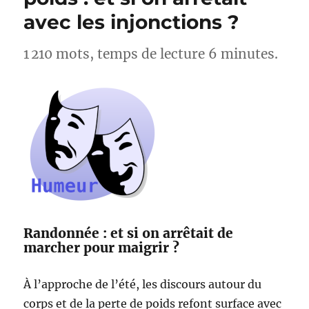
Lac
avec les injonctions ?
d’Esparron
–
Alpes-
1 210 mots, temps de lecture 6 minutes.
de-
Haute-
Provence
Randonnée : et si on arrêtait de
marcher pour maigrir ?
À l’approche de l’été, les discours autour du
corps et de la perte de poids refont surface avec