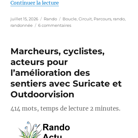
de « S26E04 – Randonner sur le
Continuer la lecture
Publié
Catégories
Étiquettes
juillet 15, 2026
Rando
Boucle
,
Circuit
,
Parcours
,
rando
,
le
sur
randonnée
6 commentaires
S26E04
–
Randonner
Marcheurs, cyclistes,
sur
les
acteurs pour
Pas
l’amélioration des
des
Maîtres
sentiers avec Suricate et
Sonneurs
GRP®
Outdoorvision
414 mots, temps de lecture 2 minutes.