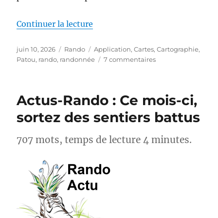
de « MapPatou : enfin une carte 
Continuer la lecture
Publié
Catégories
Étiquettes
juin 10, 2026
Rando
Application
,
Cartes
,
Cartographie
,
le
sur
Patou
,
rando
,
randonnée
7 commentaires
MapPatou :
enfin
une
Actus-Rando : Ce mois-ci,
carte
pour
sortez des sentiers battus
savoir
où
707 mots, temps de lecture 4 minutes.
se
trouvent
les
chiens
de
protection
des
troupeaux