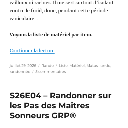
cailloux ni racines. Il me sert surtout d’isolant
contre le froid, donc, pendant cette période
caniculaire…
Voyons la liste de matériel par item.
de « Mon matériel pour la S26E0
Continuer la lecture
Publié
Catégories
Étiquettes
juillet 29, 2026
Rando
Liste
,
Matériel
,
Matos
,
rando
,
le
sur
randonnée
5 commentaires
Mon
matériel
pour
S26E04 – Randonner sur
la
S26E04
les Pas des Maîtres
:
Sonneurs GRP®
sur
les
Pas