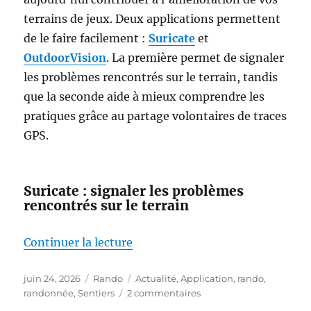
terrains de jeux. Deux applications permettent
de le faire facilement :
Suricate
et
OutdoorVision
. La première permet de signaler
les problèmes rencontrés sur le terrain, tandis
que la seconde aide à mieux comprendre les
pratiques grâce au partage volontaires de traces
GPS.
Suricate : signaler les problèmes
rencontrés sur le terrain
de « Marcheurs, cyclistes, acteu
Continuer la lecture
Publié
Catégories
Étiquettes
juin 24, 2026
Rando
Actualité
,
Application
,
rando
,
le
sur
randonnée
,
Sentiers
2 commentaires
Marcheurs,