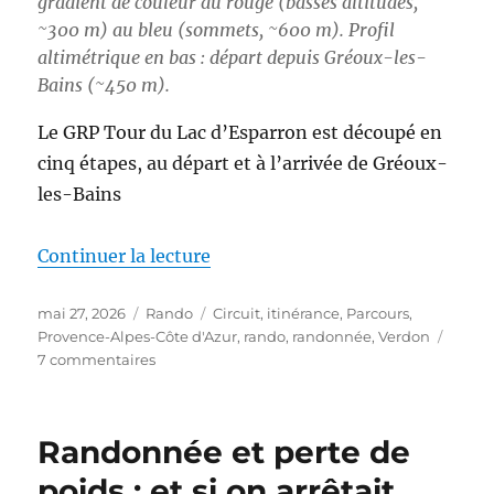
gradient de couleur du rouge (basses altitudes,
~300 m) au bleu (sommets, ~600 m). Profil
altimétrique en bas : départ depuis Gréoux-les-
Bains (~450 m).
Le GRP Tour du Lac d’Esparron est découpé en
cinq étapes, au départ et à l’arrivée de Gréoux-
les-Bains
de « S26E03 – Boucle autour du
Continuer la lecture
Publié
Catégories
Étiquettes
mai 27, 2026
Rando
Circuit
,
itinérance
,
Parcours
,
le
Provence-Alpes-Côte d'Azur
,
rando
,
randonnée
,
Verdon
sur
7 commentaires
S26E03
–
Boucle
Randonnée et perte de
autour
du
poids : et si on arrêtait