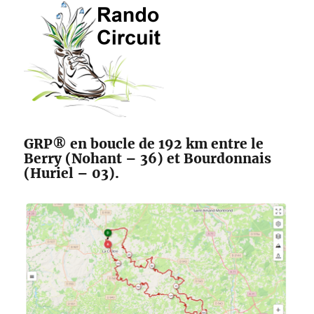
des
Maîtres
Sonneurs
GRP® en boucle de 192 km entre le
Berry (Nohant – 36) et Bourdonnais
(Huriel – 03).