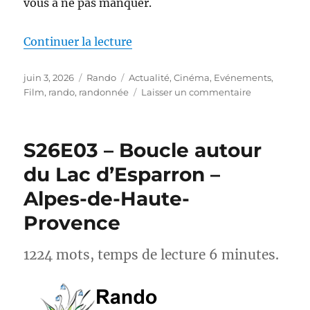
vous à ne pas manquer.
de « Actus-Rando : Ce mois-ci, s
Continuer la lecture
Publié
Catégories
Étiquettes
juin 3, 2026
Rando
Actualité
,
Cinéma
,
Evénements
,
le
sur
Film
,
rando
,
randonnée
Laisser un commentaire
Actus-
Rando :
Ce
S26E03 – Boucle autour
mois-
ci,
du Lac d’Esparron –
sortez
Alpes-de-Haute-
des
sentiers
Provence
battus
1224 mots, temps de lecture 6 minutes.