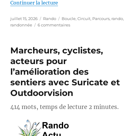
de « S26E04 – Randonner sur le
Continuer la lecture
Publié
Catégories
Étiquettes
juillet 15, 2026
Rando
Boucle
,
Circuit
,
Parcours
,
rando
,
le
sur
randonnée
6 commentaires
S26E04
–
Randonner
Marcheurs, cyclistes,
sur
les
acteurs pour
Pas
l’amélioration des
des
Maîtres
sentiers avec Suricate et
Sonneurs
GRP®
Outdoorvision
414 mots, temps de lecture 2 minutes.