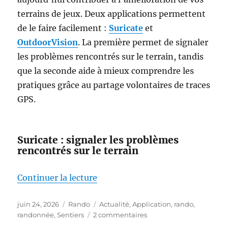
terrains de jeux. Deux applications permettent
de le faire facilement :
Suricate
et
OutdoorVision
. La première permet de signaler
les problèmes rencontrés sur le terrain, tandis
que la seconde aide à mieux comprendre les
pratiques grâce au partage volontaires de traces
GPS.
Suricate : signaler les problèmes
rencontrés sur le terrain
de « Marcheurs, cyclistes, acteu
Continuer la lecture
Publié
Catégories
Étiquettes
juin 24, 2026
Rando
Actualité
,
Application
,
rando
,
le
sur
randonnée
,
Sentiers
2 commentaires
Marcheurs,