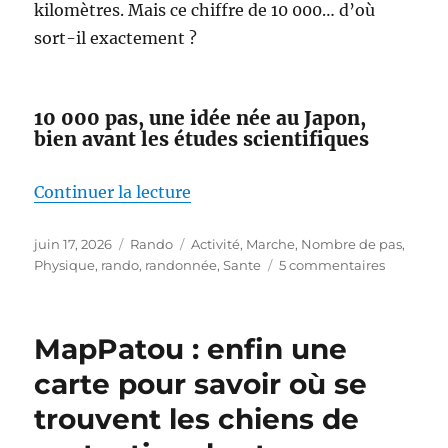
kilomètres. Mais ce chiffre de 10 000… d’où
sort-il exactement ?
10 000 pas, une idée née au Japon,
bien avant les études scientifiques
de « Faut-il vraiment faire 10 00
Continuer la lecture
Publié
Catégories
Étiquettes
juin 17, 2026
Rando
Activité
,
Marche
,
Nombre de pas
,
le
sur
Physique
,
rando
,
randonnée
,
Sante
5 commentaires
Faut-
il
vraiment
MapPatou : enfin une
faire
10 000
carte pour savoir où se
pas
trouvent les chiens de
par
jour ?