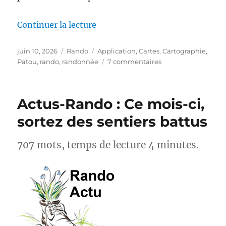
de « MapPatou : enfin une carte 
Continuer la lecture
Publié
Catégories
Étiquettes
juin 10, 2026
Rando
Application
,
Cartes
,
Cartographie
,
le
sur
Patou
,
rando
,
randonnée
7 commentaires
MapPatou :
enfin
une
Actus-Rando : Ce mois-ci,
carte
pour
sortez des sentiers battus
savoir
où
707 mots, temps de lecture 4 minutes.
se
trouvent
les
chiens
de
protection
des
troupeaux