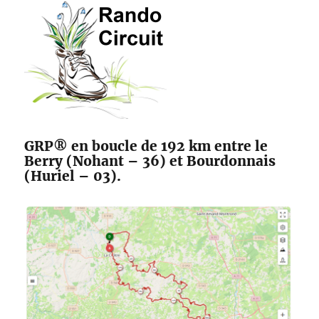
des
Maîtres
Sonneurs
GRP® en boucle de 192 km entre le
Berry (Nohant – 36) et Bourdonnais
(Huriel – 03).