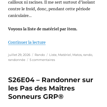
cailloux ni racines. Il me sert surtout d’isolant
contre le froid, donc, pendant cette période
caniculaire…
Voyons la liste de matériel par item.
de « Mon matériel pour la S26E0
Continuer la lecture
Publié
Catégories
Étiquettes
juillet 29, 2026
Rando
Liste
,
Matériel
,
Matos
,
rando
,
le
sur
randonnée
5 commentaires
Mon
matériel
pour
S26E04 – Randonner sur
la
S26E04
les Pas des Maîtres
:
Sonneurs GRP®
sur
les
Pas