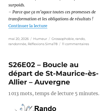
surpoids.
– Parce que ça m’agace toutes ces promesses de
transformation et les obligations de résultats !
de « Randonnée et perte de poids 
Continuer la lecture
Publié
Catégories
Étiquettes
mai 20, 2026
Humeur
Grossophobie
,
rando
,
le
sur
randonnée
,
Réflexions Sima78
11 commentaires
Randonnée
et
perte
S26E02 – Boucle au
de
poids :
départ de St-Maurice-ès-
et
Allier – Auvergne
si
on
arrêtait
1 013 mots, temps de lecture 5 minutes.
avec
les
injonctions ?