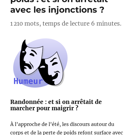
Lac
avec les injonctions ?
d’Esparron
–
Alpes-
1 210 mots, temps de lecture 6 minutes.
de-
Haute-
Provence
Randonnée : et si on arrêtait de
marcher pour maigrir ?
À l’approche de l’été, les discours autour du
corps et de la perte de poids refont surface avec