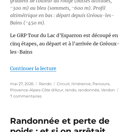
gradient de couleur du rouge (basses altitudes,
~300 m) au bleu (sommets, ~600 m). Profil
altimétrique en bas : départ depuis Gréoux-les-
Bains (~450 m).
Le GRP Tour du Lac d’Esparron est découpé en
cinq étapes, au départ et à l’arrivée de Gréoux-
les-Bains
de « S26E03 – Boucle autour du
Continuer la lecture
Publié
Catégories
Étiquettes
mai 27, 2026
Rando
Circuit
,
itinérance
,
Parcours
,
le
Provence-Alpes-Côte d'Azur
,
rando
,
randonnée
,
Verdon
sur
7 commentaires
S26E03
–
Boucle
Randonnée et perte de
autour
du
poids : et si on arrêtait