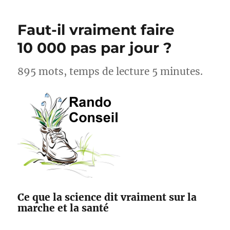
cyclistes,
acteurs
Faut-il vraiment faire
pour
l’amélioration
10 000 pas par jour ?
des
sentiers
895 mots, temps de lecture 5 minutes.
avec
Suricate
et
Outdoorvision
Ce que la science dit vraiment sur la
marche et la santé