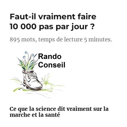
cyclistes,
acteurs
Faut-il vraiment faire
pour
l’amélioration
10 000 pas par jour ?
des
sentiers
895 mots, temps de lecture 5 minutes.
avec
Suricate
et
Outdoorvision
Ce que la science dit vraiment sur la
marche et la santé