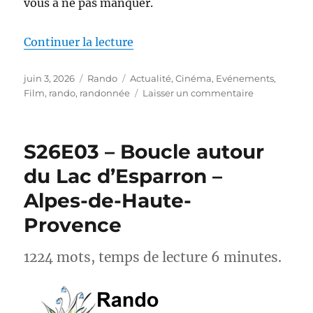
vous à ne pas manquer.
de « Actus-Rando : Ce mois-ci, s
Continuer la lecture
Publié
Catégories
Étiquettes
juin 3, 2026
Rando
Actualité
,
Cinéma
,
Evénements
,
le
sur
Film
,
rando
,
randonnée
Laisser un commentaire
Actus-
Rando :
Ce
S26E03 – Boucle autour
mois-
ci,
du Lac d’Esparron –
sortez
Alpes-de-Haute-
des
sentiers
Provence
battus
1224 mots, temps de lecture 6 minutes.