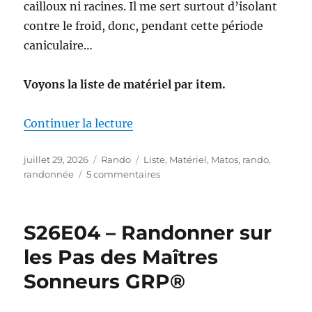
cailloux ni racines. Il me sert surtout d’isolant
contre le froid, donc, pendant cette période
caniculaire…
Voyons la liste de matériel par item.
de « Mon matériel pour la S26E0
Continuer la lecture
Publié
Catégories
Étiquettes
juillet 29, 2026
Rando
Liste
,
Matériel
,
Matos
,
rando
,
le
sur
randonnée
5 commentaires
Mon
matériel
pour
S26E04 – Randonner sur
la
S26E04
les Pas des Maîtres
:
Sonneurs GRP®
sur
les
Pas