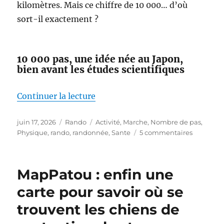
kilomètres. Mais ce chiffre de 10 000… d’où
sort-il exactement ?
10 000 pas, une idée née au Japon,
bien avant les études scientifiques
de « Faut-il vraiment faire 10 00
Continuer la lecture
Publié
Catégories
Étiquettes
juin 17, 2026
Rando
Activité
,
Marche
,
Nombre de pas
,
le
sur
Physique
,
rando
,
randonnée
,
Sante
5 commentaires
Faut-
il
vraiment
MapPatou : enfin une
faire
10 000
carte pour savoir où se
pas
trouvent les chiens de
par
jour ?