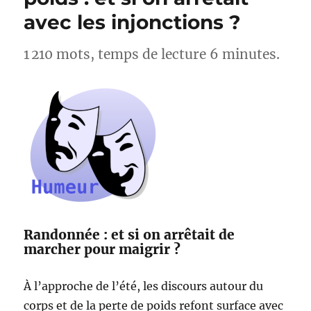
Lac
avec les injonctions ?
d’Esparron
–
Alpes-
1 210 mots, temps de lecture 6 minutes.
de-
Haute-
Provence
Randonnée : et si on arrêtait de
marcher pour maigrir ?
À l’approche de l’été, les discours autour du
corps et de la perte de poids refont surface avec