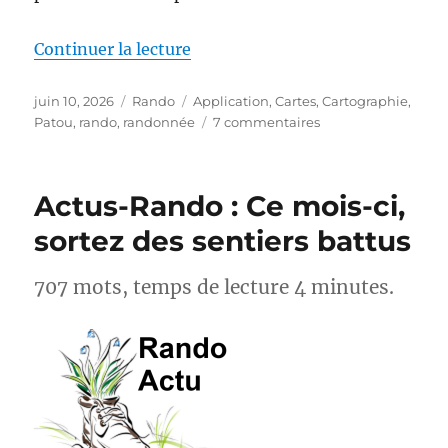
de « MapPatou : enfin une carte 
Continuer la lecture
Publié
Catégories
Étiquettes
juin 10, 2026
Rando
Application
,
Cartes
,
Cartographie
,
le
sur
Patou
,
rando
,
randonnée
7 commentaires
MapPatou :
enfin
une
Actus-Rando : Ce mois-ci,
carte
pour
sortez des sentiers battus
savoir
où
707 mots, temps de lecture 4 minutes.
se
trouvent
les
chiens
de
protection
des
troupeaux