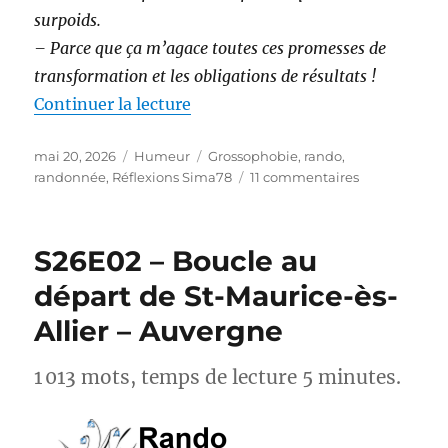
surpoids.
– Parce que ça m’agace toutes ces promesses de
transformation et les obligations de résultats !
de « Randonnée et perte de poids 
Continuer la lecture
Publié
Catégories
Étiquettes
mai 20, 2026
Humeur
Grossophobie
,
rando
,
le
sur
randonnée
,
Réflexions Sima78
11 commentaires
Randonnée
et
perte
S26E02 – Boucle au
de
poids :
départ de St-Maurice-ès-
et
Allier – Auvergne
si
on
arrêtait
1 013 mots, temps de lecture 5 minutes.
avec
les
injonctions ?