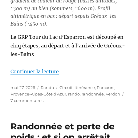
gradient de couleur du rouge (basses altitudes,
~300 m) au bleu (sommets, ~600 m). Profil
altimétrique en bas : départ depuis Gréoux-les-
Bains (~450 m).
Le GRP Tour du Lac d’Esparron est découpé en
cinq étapes, au départ et à l’arrivée de Gréoux-
les-Bains
de « S26E03 – Boucle autour du
Continuer la lecture
Publié
Catégories
Étiquettes
mai 27, 2026
Rando
Circuit
,
itinérance
,
Parcours
,
le
Provence-Alpes-Côte d'Azur
,
rando
,
randonnée
,
Verdon
sur
7 commentaires
S26E03
–
Boucle
Randonnée et perte de
autour
du
poids : et si on arrêtait