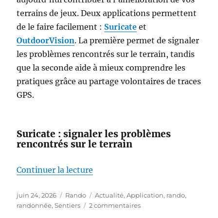
terrains de jeux. Deux applications permettent
de le faire facilement :
Suricate
et
OutdoorVision
. La première permet de signaler
les problèmes rencontrés sur le terrain, tandis
que la seconde aide à mieux comprendre les
pratiques grâce au partage volontaires de traces
GPS.
Suricate : signaler les problèmes
rencontrés sur le terrain
de « Marcheurs, cyclistes, acteu
Continuer la lecture
Publié
Catégories
Étiquettes
juin 24, 2026
Rando
Actualité
,
Application
,
rando
,
le
sur
randonnée
,
Sentiers
2 commentaires
Marcheurs,