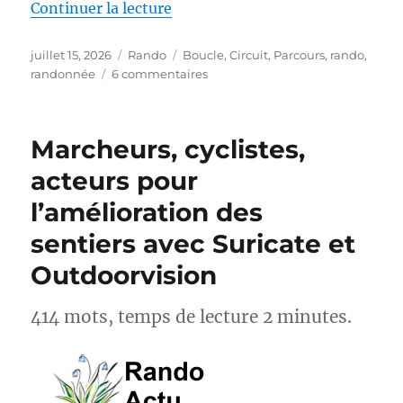
de « S26E04 – Randonner sur le
Continuer la lecture
Publié
Catégories
Étiquettes
juillet 15, 2026
Rando
Boucle
,
Circuit
,
Parcours
,
rando
,
le
sur
randonnée
6 commentaires
S26E04
–
Randonner
Marcheurs, cyclistes,
sur
les
acteurs pour
Pas
l’amélioration des
des
Maîtres
sentiers avec Suricate et
Sonneurs
GRP®
Outdoorvision
414 mots, temps de lecture 2 minutes.