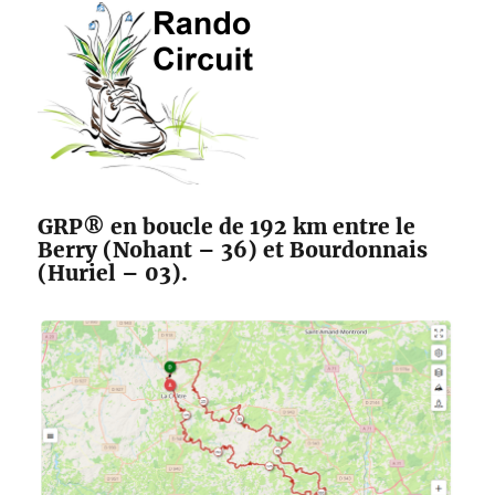
des
Maîtres
Sonneurs
GRP® en boucle de 192 km entre le
Berry (Nohant – 36) et Bourdonnais
(Huriel – 03).