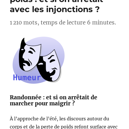
Lac
avec les injonctions ?
d’Esparron
–
Alpes-
1 210 mots, temps de lecture 6 minutes.
de-
Haute-
Provence
Randonnée : et si on arrêtait de
marcher pour maigrir ?
À l’approche de l’été, les discours autour du
corps et de la perte de poids refont surface avec