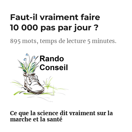
cyclistes,
acteurs
Faut-il vraiment faire
pour
l’amélioration
10 000 pas par jour ?
des
sentiers
895 mots, temps de lecture 5 minutes.
avec
Suricate
et
Outdoorvision
Ce que la science dit vraiment sur la
marche et la santé