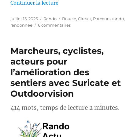
de « S26E04 – Randonner sur le
Continuer la lecture
Publié
Catégories
Étiquettes
juillet 15, 2026
Rando
Boucle
,
Circuit
,
Parcours
,
rando
,
le
sur
randonnée
6 commentaires
S26E04
–
Randonner
Marcheurs, cyclistes,
sur
les
acteurs pour
Pas
l’amélioration des
des
Maîtres
sentiers avec Suricate et
Sonneurs
GRP®
Outdoorvision
414 mots, temps de lecture 2 minutes.