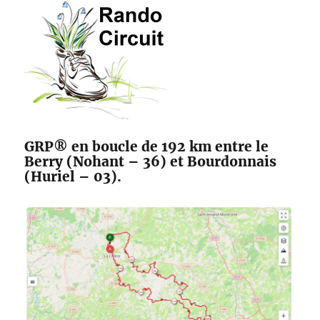
des
Maîtres
Sonneurs
GRP® en boucle de 192 km entre le
Berry (Nohant – 36) et Bourdonnais
(Huriel – 03).