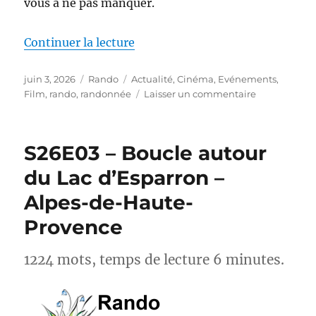
vous à ne pas manquer.
de « Actus-Rando : Ce mois-ci, s
Continuer la lecture
Publié
Catégories
Étiquettes
juin 3, 2026
Rando
Actualité
,
Cinéma
,
Evénements
,
le
sur
Film
,
rando
,
randonnée
Laisser un commentaire
Actus-
Rando :
Ce
S26E03 – Boucle autour
mois-
ci,
du Lac d’Esparron –
sortez
Alpes-de-Haute-
des
sentiers
Provence
battus
1224 mots, temps de lecture 6 minutes.