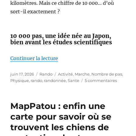
kilomètres. Mais ce chiffre de 10 000… d’où
sort-il exactement ?
10 000 pas, une idée née au Japon,
bien avant les études scientifiques
de « Faut-il vraiment faire 10 00
Continuer la lecture
Publié
Catégories
Étiquettes
juin 17, 2026
Rando
Activité
,
Marche
,
Nombre de pas
,
le
sur
Physique
,
rando
,
randonnée
,
Sante
5 commentaires
Faut-
il
vraiment
MapPatou : enfin une
faire
10 000
carte pour savoir où se
pas
trouvent les chiens de
par
jour ?