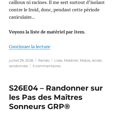
cailloux ni racines. Il me sert surtout d’isolant
contre le froid, donc, pendant cette période
caniculaire…
Voyons la liste de matériel par item.
de « Mon matériel pour la S26E0
Continuer la lecture
Publié
Catégories
Étiquettes
juillet 29, 2026
Rando
Liste
,
Matériel
,
Matos
,
rando
,
le
sur
randonnée
5 commentaires
Mon
matériel
pour
S26E04 – Randonner sur
la
S26E04
les Pas des Maîtres
:
Sonneurs GRP®
sur
les
Pas