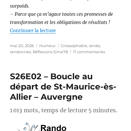
surpoids.
– Parce que ça m’agace toutes ces promesses de
transformation et les obligations de résultats !
de « Randonnée et perte de poids 
Continuer la lecture
Publié
Catégories
Étiquettes
mai 20, 2026
Humeur
Grossophobie
,
rando
,
le
sur
randonnée
,
Réflexions Sima78
11 commentaires
Randonnée
et
perte
S26E02 – Boucle au
de
poids :
départ de St-Maurice-ès-
et
Allier – Auvergne
si
on
arrêtait
1 013 mots, temps de lecture 5 minutes.
avec
les
injonctions ?