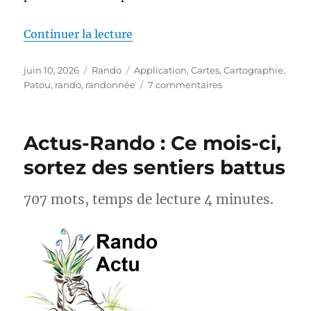
de « MapPatou : enfin une carte 
Continuer la lecture
Publié
Catégories
Étiquettes
juin 10, 2026
Rando
Application
,
Cartes
,
Cartographie
,
le
sur
Patou
,
rando
,
randonnée
7 commentaires
MapPatou :
enfin
une
Actus-Rando : Ce mois-ci,
carte
pour
sortez des sentiers battus
savoir
où
707 mots, temps de lecture 4 minutes.
se
trouvent
les
chiens
de
protection
des
troupeaux