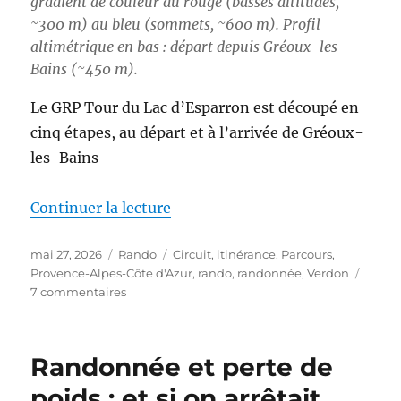
gradient de couleur du rouge (basses altitudes,
~300 m) au bleu (sommets, ~600 m). Profil
altimétrique en bas : départ depuis Gréoux-les-
Bains (~450 m).
Le GRP Tour du Lac d’Esparron est découpé en
cinq étapes, au départ et à l’arrivée de Gréoux-
les-Bains
de « S26E03 – Boucle autour du
Continuer la lecture
Publié
Catégories
Étiquettes
mai 27, 2026
Rando
Circuit
,
itinérance
,
Parcours
,
le
Provence-Alpes-Côte d'Azur
,
rando
,
randonnée
,
Verdon
sur
7 commentaires
S26E03
–
Boucle
Randonnée et perte de
autour
du
poids : et si on arrêtait