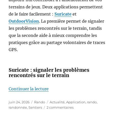
terrains de jeux. Deux applications permettent
de le faire facilement :
Suricate
et
OutdoorVision
. La première permet de signaler
les problèmes rencontrés sur le terrain, tandis
que la seconde aide à mieux comprendre les
pratiques grâce au partage volontaires de traces
GPS.
Suricate : signaler les problèmes
rencontrés sur le terrain
de « Marcheurs, cyclistes, acteu
Continuer la lecture
Publié
Catégories
Étiquettes
juin 24, 2026
Rando
Actualité
,
Application
,
rando
,
le
sur
randonnée
,
Sentiers
2 commentaires
Marcheurs,