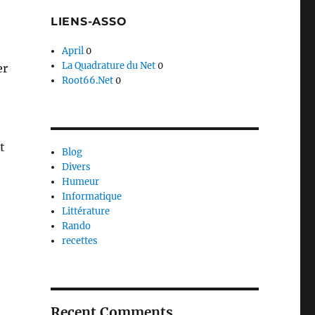
LIENS-ASSO
April
0
La Quadrature du Net
0
er
Root66.Net
0
t
Blog
Divers
Humeur
Informatique
Littérature
Rando
recettes
aîtres Sonneurs »
Recent Comments