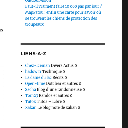
Outdoorvision
Faut-il vraiment faire 10 000 pas par jour ?
MapPatou : enfin une carte pour savoir où
se trouvent les chiens de protection des
troupeaux
us
LIENS-A-Z
Chez-Iceman
Divers Actus 0
hadow.fr
Technique 0
La dame du lac
Récits 0
Open-time
Dotclear et autres 0
Sacha
Blog d’une randonneuse 0
Tom23
Randos et autres 0
Tutox
Tutos – Libre 0
Xakan
Le blog note de xakan 0