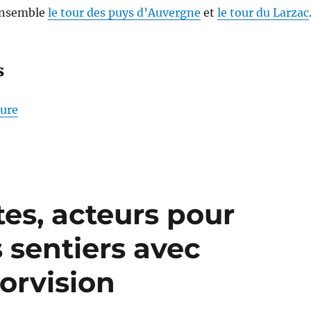
 ensemble
le tour des puys d’Auvergne
et
le tour du Larzac
s
de « S26E04 – Randonner sur les Pas des Maîtres S
ture
tes, acteurs pour
s sentiers avec
orvision