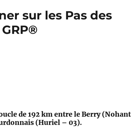
er sur les Pas des
s GRP®
ucle de 192 km entre le Berry (Nohant
urdonnais (Huriel – 03).