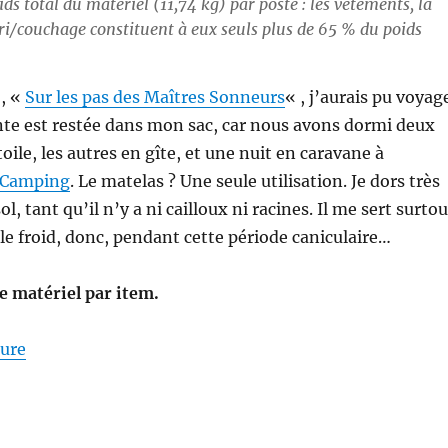
ds total du matériel (11,74 kg) par poste : les vêtements, la
bri/couchage constituent à eux seuls plus de 65 % du poids
o, «
Sur les pas des Maîtres Sonneurs
« , j’aurais pu voyag
ente est restée dans mon sac, car nous avons dormi deux
étoile, les autres en gîte, et une nuit en caravane à
o-Camping
. Le matelas ? Une seule utilisation. Je dors très
l, tant qu’il n’y a ni cailloux ni racines. Il me sert surtou
 le froid, donc, pendant cette période caniculaire…
de matériel par item.
de « Mon matériel pour la S26E04 : sur les Pas des M
ture