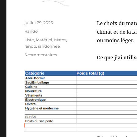
Publié
juillet 29, 2026
Le choix du mat
le
Catégories
Rando
climat et de la f
Étiquettes
Liste
,
Matériel
,
Matos
,
ou moins léger.
rando
,
randonnée
sur
5 commentaires
Ce que j’ai utili
Mon
matériel
pour
la
S26E04
:
sur
les
Pas
des
Maîtres
Sonneurs