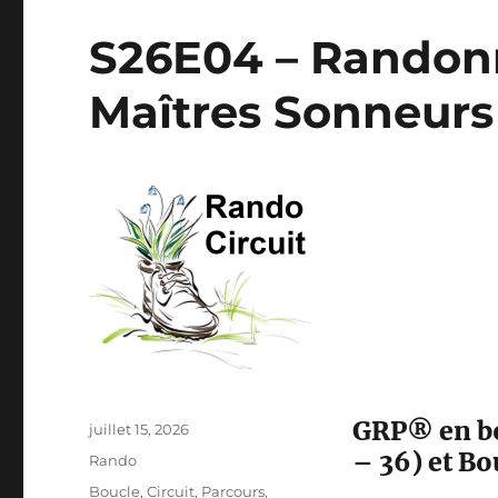
S26E04 – Randonn
Maîtres Sonneur
GRP® en bo
Publié
juillet 15, 2026
le
– 36) et Bo
Catégories
Rando
Étiquettes
Boucle
,
Circuit
,
Parcours
,