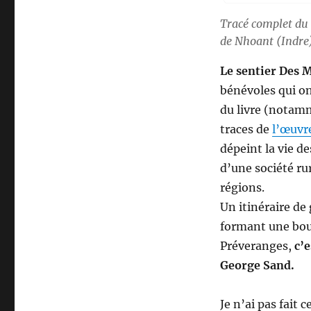
Tracé complet du 
de Nhoant (Indre)
Le sentier Des 
bénévoles qui o
du livre (notamme
traces de
l’œuvr
dépeint la vie d
d’une société rur
régions.
Un itinéraire d
formant une bouc
Préveranges,
c’
George Sand.
Je n’ai pas fait