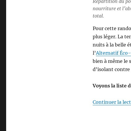
Répartition du poi
nourriture et l’a
total.
Pour cette rand
plus léger. La t
nuits à la belle 
l’
Alternatif Éc
bien à même le so
d’isolant contre
Voyons la liste 
Continuer la lec