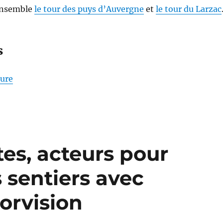
 ensemble
le tour des puys d’Auvergne
et
le tour du Larzac
s
de « S26E04 – Randonner sur les Pas des Maîtres S
ture
tes, acteurs pour
s sentiers avec
orvision