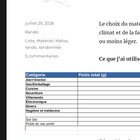
Publié
juillet 29, 2026
Le choix du mat
le
Catégories
Rando
climat et de la f
Étiquettes
Liste
,
Matériel
,
Matos
,
ou moins léger.
rando
,
randonnée
sur
5 commentaires
Ce que j’ai utili
Mon
matériel
pour
la
S26E04
:
sur
les
Pas
des
Maîtres
Sonneurs