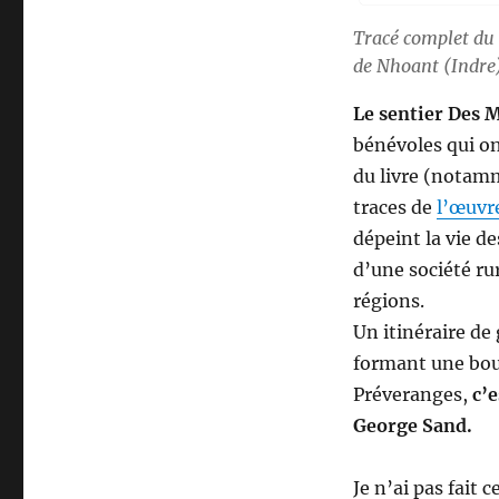
Tracé complet du 
de Nhoant (Indre)
Le sentier Des 
bénévoles qui o
du livre (notamme
traces de
l’œuvr
dépeint la vie d
d’une société rur
régions.
Un itinéraire d
formant une bouc
Préveranges,
c’
George Sand.
Je n’ai pas fait