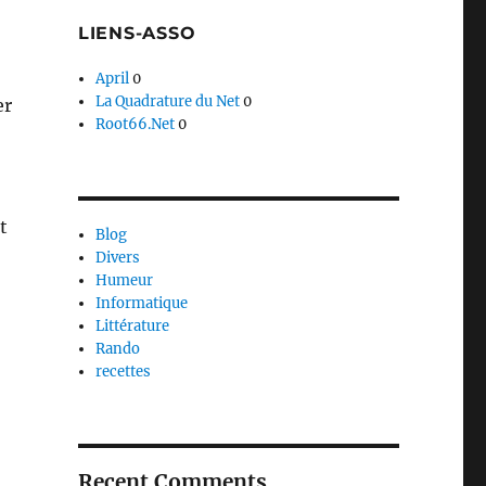
LIENS-ASSO
April
0
La Quadrature du Net
0
er
Root66.Net
0
t
Blog
Divers
Humeur
Informatique
Littérature
Rando
recettes
aîtres Sonneurs »
Recent Comments