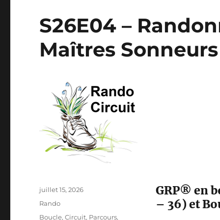
S26E04 – Randonn
Maîtres Sonneur
GRP® en bo
Publié
juillet 15, 2026
le
– 36) et Bo
Catégories
Rando
Étiquettes
Boucle
,
Circuit
,
Parcours
,