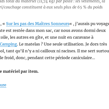
ds total du matériel (11,74 kg) par poste : les vêtements, la
bri/couchage constituent à eux seuls plus de 65 % du poids
o, «
Sur les pas des Maîtres Sonneurs
« , j’aurais pu voyag
ente est restée dans mon sac, car nous avons dormi deux
étoile, les autres en gîte, et une nuit en caravane à
o-Camping
. Le matelas ? Une seule utilisation. Je dors très
l, tant qu’il n’y a ni cailloux ni racines. Il me sert surtou
 le froid, donc, pendant cette période caniculaire…
de matériel par item.
de « Mon matériel pour la S26E04 : sur les Pas des M
ture