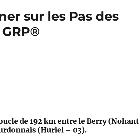
er sur les Pas des
s GRP®
ucle de 192 km entre le Berry (Nohant
urdonnais (Huriel – 03).