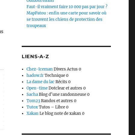
Outdoorvision
Faut-il vraiment faire 10 000 pas par jour ?
MapPatou : enfin une carte pour savoir où
se trouvent les chiens de protection des
troupeaux
us
LIENS-A-Z
Chez-Iceman
Divers Actus 0
hadow.fr
Technique 0
La dame du lac
Récits 0
Open-time
Dotclear et autres 0
Sacha
Blog d’une randonneuse 0
Tom23
Randos et autres 0
Tutox
Tutos – Libre 0
Xakan
Le blog note de xakan 0