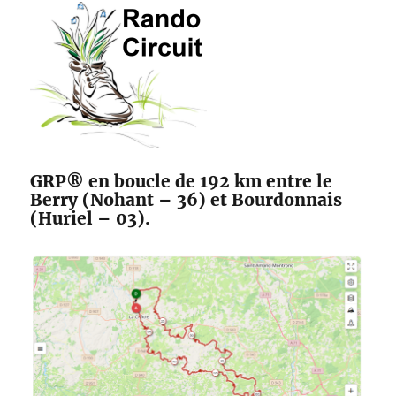
des
Maîtres
Sonneurs
GRP® en boucle de 192 km entre le
Berry (Nohant – 36) et Bourdonnais
(Huriel – 03).