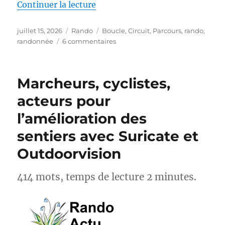
de « S26E04 – Randonner sur le
Continuer la lecture
Publié
Catégories
Étiquettes
juillet 15, 2026
Rando
Boucle
,
Circuit
,
Parcours
,
rando
,
le
sur
randonnée
6 commentaires
S26E04
–
Randonner
Marcheurs, cyclistes,
sur
les
acteurs pour
Pas
l’amélioration des
des
Maîtres
sentiers avec Suricate et
Sonneurs
GRP®
Outdoorvision
414 mots, temps de lecture 2 minutes.