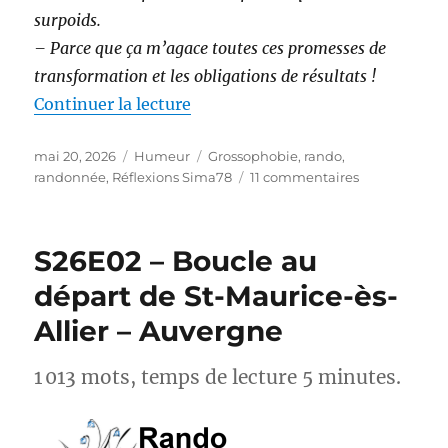
surpoids.
– Parce que ça m’agace toutes ces promesses de
transformation et les obligations de résultats !
de « Randonnée et perte de poids 
Continuer la lecture
Publié
Catégories
Étiquettes
mai 20, 2026
Humeur
Grossophobie
,
rando
,
le
sur
randonnée
,
Réflexions Sima78
11 commentaires
Randonnée
et
perte
S26E02 – Boucle au
de
poids :
départ de St-Maurice-ès-
et
Allier – Auvergne
si
on
arrêtait
1 013 mots, temps de lecture 5 minutes.
avec
les
injonctions ?