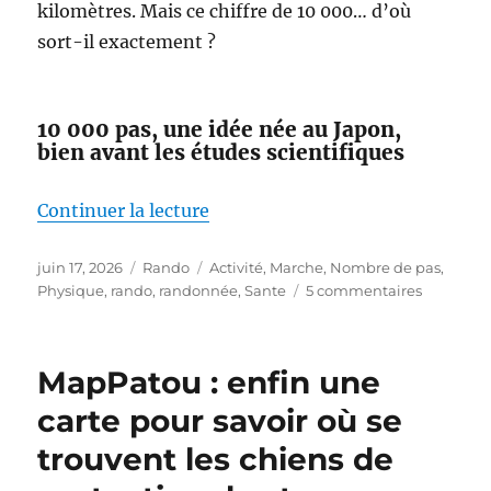
kilomètres. Mais ce chiffre de 10 000… d’où
sort-il exactement ?
10 000 pas, une idée née au Japon,
bien avant les études scientifiques
de « Faut-il vraiment faire 10 00
Continuer la lecture
Publié
Catégories
Étiquettes
juin 17, 2026
Rando
Activité
,
Marche
,
Nombre de pas
,
le
sur
Physique
,
rando
,
randonnée
,
Sante
5 commentaires
Faut-
il
vraiment
MapPatou : enfin une
faire
10 000
carte pour savoir où se
pas
trouvent les chiens de
par
jour ?