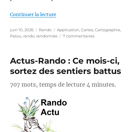
de « MapPatou : enfin une carte 
Continuer la lecture
Publié
Catégories
Étiquettes
juin 10, 2026
Rando
Application
,
Cartes
,
Cartographie
,
le
sur
Patou
,
rando
,
randonnée
7 commentaires
MapPatou :
enfin
une
Actus-Rando : Ce mois-ci,
carte
pour
sortez des sentiers battus
savoir
où
707 mots, temps de lecture 4 minutes.
se
trouvent
les
chiens
de
protection
des
troupeaux