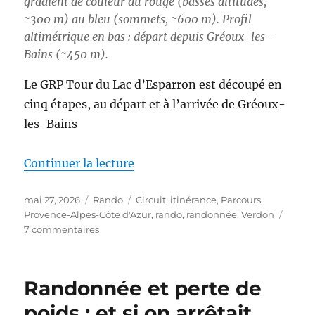
gradient de couleur du rouge (basses altitudes,
~300 m) au bleu (sommets, ~600 m). Profil
altimétrique en bas : départ depuis Gréoux-les-
Bains (~450 m).
Le GRP Tour du Lac d’Esparron est découpé en
cinq étapes, au départ et à l’arrivée de Gréoux-
les-Bains
de « S26E03 – Boucle autour du
Continuer la lecture
Publié
Catégories
Étiquettes
mai 27, 2026
Rando
Circuit
,
itinérance
,
Parcours
,
le
Provence-Alpes-Côte d'Azur
,
rando
,
randonnée
,
Verdon
sur
7 commentaires
S26E03
–
Boucle
Randonnée et perte de
autour
du
poids : et si on arrêtait