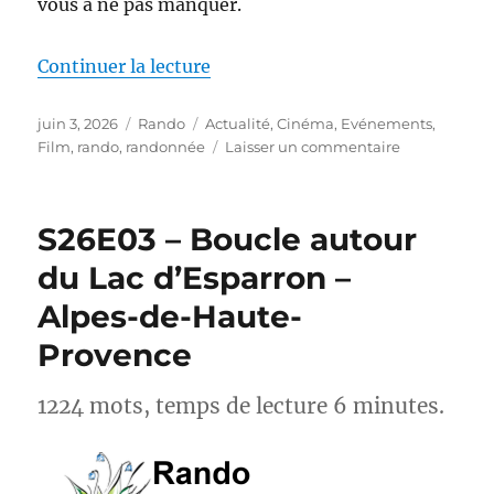
vous à ne pas manquer.
de « Actus-Rando : Ce mois-ci, s
Continuer la lecture
Publié
Catégories
Étiquettes
juin 3, 2026
Rando
Actualité
,
Cinéma
,
Evénements
,
le
sur
Film
,
rando
,
randonnée
Laisser un commentaire
Actus-
Rando :
Ce
S26E03 – Boucle autour
mois-
ci,
du Lac d’Esparron –
sortez
Alpes-de-Haute-
des
sentiers
Provence
battus
1224 mots, temps de lecture 6 minutes.