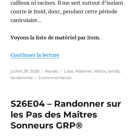
cailloux ni racines. Il me sert surtout d’isolant
contre le froid, donc, pendant cette période
caniculaire…
Voyons la liste de matériel par item.
de « Mon matériel pour la S26E0
Continuer la lecture
Publié
Catégories
Étiquettes
juillet 29, 2026
Rando
Liste
,
Matériel
,
Matos
,
rando
,
le
sur
randonnée
5 commentaires
Mon
matériel
pour
S26E04 – Randonner sur
la
S26E04
les Pas des Maîtres
:
Sonneurs GRP®
sur
les
Pas