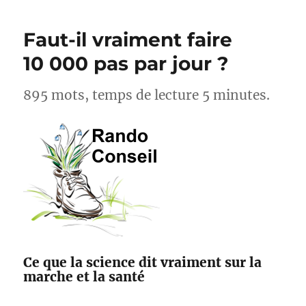
cyclistes,
acteurs
Faut-il vraiment faire
pour
l’amélioration
10 000 pas par jour ?
des
sentiers
895 mots, temps de lecture 5 minutes.
avec
Suricate
et
Outdoorvision
Ce que la science dit vraiment sur la
marche et la santé