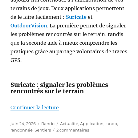
terrains de jeux. Deux applications permettent
de le faire facilement :
Suricate
et
OutdoorVision
. La première permet de signaler
les problèmes rencontrés sur le terrain, tandis
que la seconde aide à mieux comprendre les
pratiques grâce au partage volontaires de traces
GPS.
Suricate : signaler les problèmes
rencontrés sur le terrain
de « Marcheurs, cyclistes, acteu
Continuer la lecture
Publié
Catégories
Étiquettes
juin 24, 2026
Rando
Actualité
,
Application
,
rando
,
le
sur
randonnée
,
Sentiers
2 commentaires
Marcheurs,