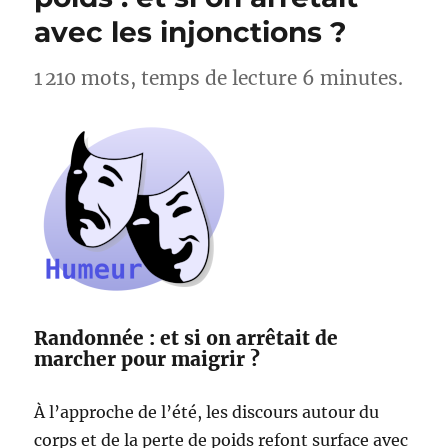
Lac
avec les injonctions ?
d’Esparron
–
Alpes-
1 210 mots, temps de lecture 6 minutes.
de-
Haute-
Provence
Randonnée : et si on arrêtait de
marcher pour maigrir ?
À l’approche de l’été, les discours autour du
corps et de la perte de poids refont surface avec