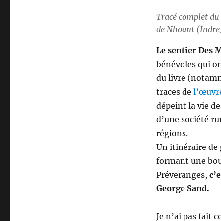
Tracé complet du 
de Nhoant (Indre)
Le sentier Des 
bénévoles qui o
du livre (notamme
traces de
l’œuvr
dépeint la vie d
d’une société rur
régions.
Un itinéraire d
formant une bouc
Préveranges,
c’
George Sand.
Je n’ai pas fait