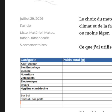
Publié
juillet 29, 2026
Le choix du mat
le
Catégories
Rando
climat et de la f
Étiquettes
Liste
,
Matériel
,
Matos
,
ou moins léger.
rando
,
randonnée
sur
5 commentaires
Ce que j’ai utili
Mon
matériel
pour
la
S26E04
:
sur
les
Pas
des
Maîtres
Sonneurs