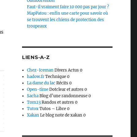
Outdoorvision
Faut-il vraiment faire 10 000 pas par jour ?
MapPatou : enfin une carte pour savoir où
se trouvent les chiens de protection des
troupeaux
us
LIENS-A-Z
Chez-Iceman
Divers Actus 0
hadow.fr
Technique 0
La dame du lac
Récits 0
Open-time
Dotclear et autres 0
Sacha
Blog d’une randonneuse 0
Tom23
Randos et autres 0
Tutox
Tutos – Libre 0
Xakan
Le blog note de xakan 0