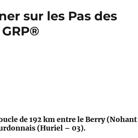
er sur les Pas des
s GRP®
ucle de 192 km entre le Berry (Nohant
urdonnais (Huriel – 03).