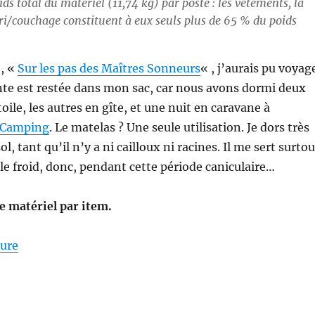
ds total du matériel (11,74 kg) par poste : les vêtements, la
bri/couchage constituent à eux seuls plus de 65 % du poids
o, «
Sur les pas des Maîtres Sonneurs
« , j’aurais pu voyag
ente est restée dans mon sac, car nous avons dormi deux
étoile, les autres en gîte, et une nuit en caravane à
o-Camping
. Le matelas ? Une seule utilisation. Je dors très
l, tant qu’il n’y a ni cailloux ni racines. Il me sert surtou
 le froid, donc, pendant cette période caniculaire…
de matériel par item.
de « Mon matériel pour la S26E04 : sur les Pas des M
ture