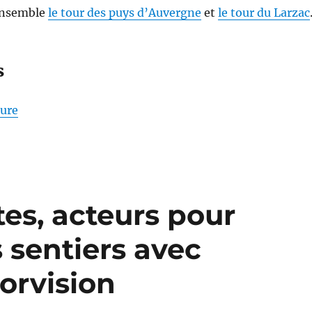
 ensemble
le tour des puys d’Auvergne
et
le tour du Larzac
s
de « S26E04 – Randonner sur les Pas des Maîtres S
ture
tes, acteurs pour
s sentiers avec
orvision