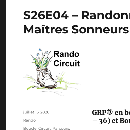
S26E04 – Randonn
Maîtres Sonneur
GRP® en bo
Publié
juillet 15, 2026
le
– 36) et Bo
Catégories
Rando
Étiquettes
Boucle
,
Circuit
,
Parcours
,