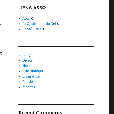
LIENS-ASSO
April
0
La Quadrature du Net
0
er
Root66.Net
0
t
Blog
Divers
Humeur
Informatique
Littérature
Rando
recettes
aîtres Sonneurs »
Recent Comments