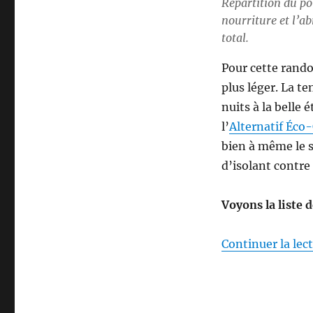
Répartition du poi
nourriture et l’a
total.
Pour cette rand
plus léger. La t
nuits à la belle 
l’
Alternatif Éc
bien à même le so
d’isolant contre
Voyons la liste 
Continuer la lec