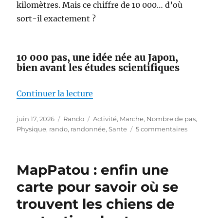
kilomètres. Mais ce chiffre de 10 000… d’où
sort-il exactement ?
10 000 pas, une idée née au Japon,
bien avant les études scientifiques
de « Faut-il vraiment faire 10 00
Continuer la lecture
Publié
Catégories
Étiquettes
juin 17, 2026
Rando
Activité
,
Marche
,
Nombre de pas
,
le
sur
Physique
,
rando
,
randonnée
,
Sante
5 commentaires
Faut-
il
vraiment
MapPatou : enfin une
faire
10 000
carte pour savoir où se
pas
trouvent les chiens de
par
jour ?