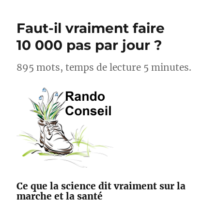
cyclistes,
acteurs
Faut-il vraiment faire
pour
l’amélioration
10 000 pas par jour ?
des
sentiers
895 mots, temps de lecture 5 minutes.
avec
Suricate
et
Outdoorvision
Ce que la science dit vraiment sur la
marche et la santé