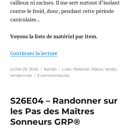
cailloux ni racines. Il me sert surtout d’isolant
contre le froid, donc, pendant cette période
caniculaire…
Voyons la liste de matériel par item.
de « Mon matériel pour la S26E0
Continuer la lecture
Publié
Catégories
Étiquettes
juillet 29, 2026
Rando
Liste
,
Matériel
,
Matos
,
rando
,
le
sur
randonnée
5 commentaires
Mon
matériel
pour
S26E04 – Randonner sur
la
S26E04
les Pas des Maîtres
:
Sonneurs GRP®
sur
les
Pas