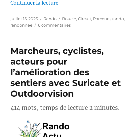
de « S26E04 – Randonner sur le
Continuer la lecture
Publié
Catégories
Étiquettes
juillet 15, 2026
Rando
Boucle
,
Circuit
,
Parcours
,
rando
,
le
sur
randonnée
6 commentaires
S26E04
–
Randonner
Marcheurs, cyclistes,
sur
les
acteurs pour
Pas
l’amélioration des
des
Maîtres
sentiers avec Suricate et
Sonneurs
GRP®
Outdoorvision
414 mots, temps de lecture 2 minutes.