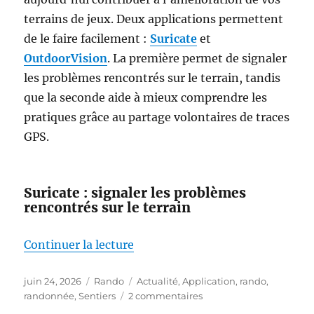
terrains de jeux. Deux applications permettent
de le faire facilement :
Suricate
et
OutdoorVision
. La première permet de signaler
les problèmes rencontrés sur le terrain, tandis
que la seconde aide à mieux comprendre les
pratiques grâce au partage volontaires de traces
GPS.
Suricate : signaler les problèmes
rencontrés sur le terrain
de « Marcheurs, cyclistes, acteu
Continuer la lecture
Publié
Catégories
Étiquettes
juin 24, 2026
Rando
Actualité
,
Application
,
rando
,
le
sur
randonnée
,
Sentiers
2 commentaires
Marcheurs,