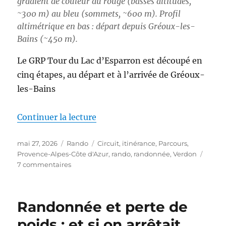
gradient de couleur du rouge (basses altitudes,
~300 m) au bleu (sommets, ~600 m). Profil
altimétrique en bas : départ depuis Gréoux-les-
Bains (~450 m).
Le GRP Tour du Lac d’Esparron est découpé en
cinq étapes, au départ et à l’arrivée de Gréoux-
les-Bains
de « S26E03 – Boucle autour du
Continuer la lecture
Publié
Catégories
Étiquettes
mai 27, 2026
Rando
Circuit
,
itinérance
,
Parcours
,
le
Provence-Alpes-Côte d'Azur
,
rando
,
randonnée
,
Verdon
sur
7 commentaires
S26E03
–
Boucle
Randonnée et perte de
autour
du
poids : et si on arrêtait