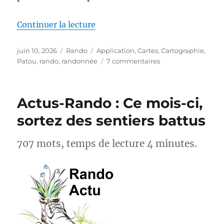
de « MapPatou : enfin une carte 
Continuer la lecture
Publié
Catégories
Étiquettes
juin 10, 2026
Rando
Application
,
Cartes
,
Cartographie
,
le
sur
Patou
,
rando
,
randonnée
7 commentaires
MapPatou :
enfin
une
Actus-Rando : Ce mois-ci,
carte
pour
sortez des sentiers battus
savoir
où
707 mots, temps de lecture 4 minutes.
se
trouvent
les
chiens
de
protection
des
troupeaux