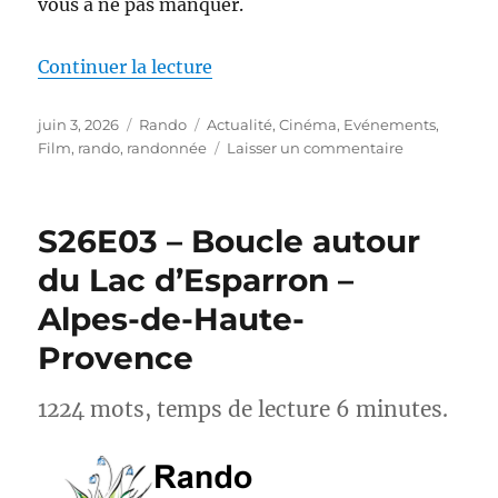
vous à ne pas manquer.
de « Actus-Rando : Ce mois-ci, s
Continuer la lecture
Publié
Catégories
Étiquettes
juin 3, 2026
Rando
Actualité
,
Cinéma
,
Evénements
,
le
sur
Film
,
rando
,
randonnée
Laisser un commentaire
Actus-
Rando :
Ce
S26E03 – Boucle autour
mois-
ci,
du Lac d’Esparron –
sortez
Alpes-de-Haute-
des
sentiers
Provence
battus
1224 mots, temps de lecture 6 minutes.