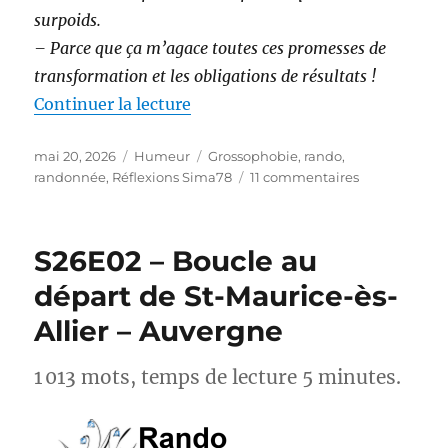
surpoids.
– Parce que ça m’agace toutes ces promesses de
transformation et les obligations de résultats !
de « Randonnée et perte de poids 
Continuer la lecture
Publié
Catégories
Étiquettes
mai 20, 2026
Humeur
Grossophobie
,
rando
,
le
sur
randonnée
,
Réflexions Sima78
11 commentaires
Randonnée
et
perte
S26E02 – Boucle au
de
poids :
départ de St-Maurice-ès-
et
Allier – Auvergne
si
on
arrêtait
1 013 mots, temps de lecture 5 minutes.
avec
les
injonctions ?