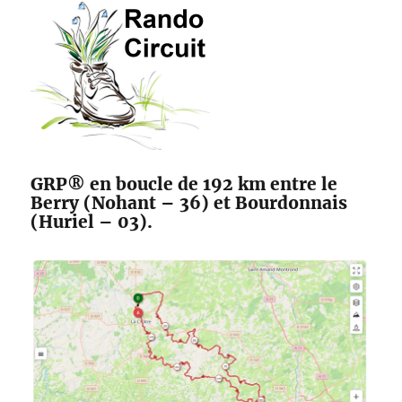
des
Maîtres
Sonneurs
GRP® en boucle de 192 km entre le
Berry (Nohant – 36) et Bourdonnais
(Huriel – 03).