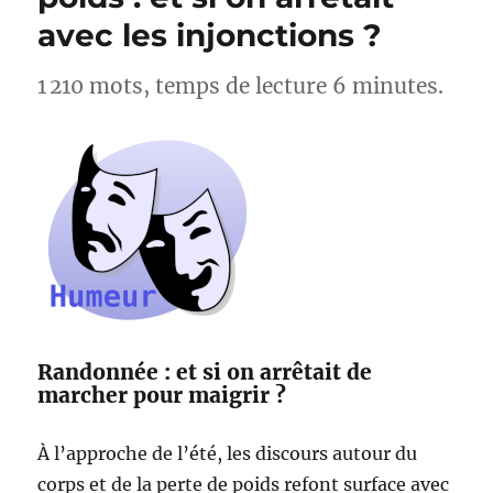
Lac
avec les injonctions ?
d’Esparron
–
Alpes-
1 210 mots, temps de lecture 6 minutes.
de-
Haute-
Provence
Randonnée : et si on arrêtait de
marcher pour maigrir ?
À l’approche de l’été, les discours autour du
corps et de la perte de poids refont surface avec