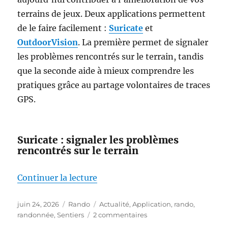
terrains de jeux. Deux applications permettent
de le faire facilement :
Suricate
et
OutdoorVision
. La première permet de signaler
les problèmes rencontrés sur le terrain, tandis
que la seconde aide à mieux comprendre les
pratiques grâce au partage volontaires de traces
GPS.
Suricate : signaler les problèmes
rencontrés sur le terrain
de « Marcheurs, cyclistes, acteu
Continuer la lecture
Publié
Catégories
Étiquettes
juin 24, 2026
Rando
Actualité
,
Application
,
rando
,
le
sur
randonnée
,
Sentiers
2 commentaires
Marcheurs,