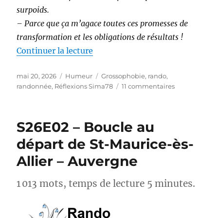
surpoids.
– Parce que ça m’agace toutes ces promesses de
transformation et les obligations de résultats !
de « Randonnée et perte de poids 
Continuer la lecture
Publié
Catégories
Étiquettes
mai 20, 2026
Humeur
Grossophobie
,
rando
,
le
sur
randonnée
,
Réflexions Sima78
11 commentaires
Randonnée
et
perte
S26E02 – Boucle au
de
poids :
départ de St-Maurice-ès-
et
Allier – Auvergne
si
on
arrêtait
1 013 mots, temps de lecture 5 minutes.
avec
les
injonctions ?