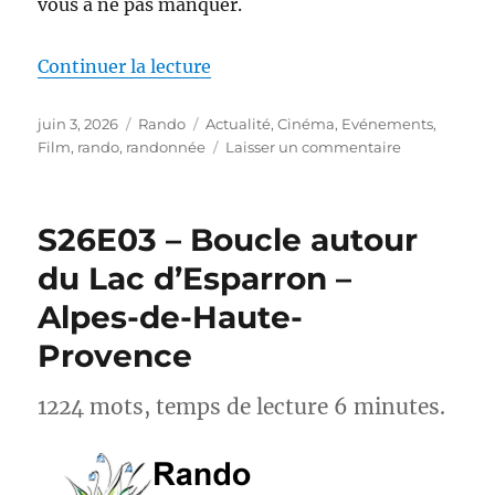
vous à ne pas manquer.
de « Actus-Rando : Ce mois-ci, s
Continuer la lecture
Publié
Catégories
Étiquettes
juin 3, 2026
Rando
Actualité
,
Cinéma
,
Evénements
,
le
sur
Film
,
rando
,
randonnée
Laisser un commentaire
Actus-
Rando :
Ce
S26E03 – Boucle autour
mois-
ci,
du Lac d’Esparron –
sortez
Alpes-de-Haute-
des
sentiers
Provence
battus
1224 mots, temps de lecture 6 minutes.