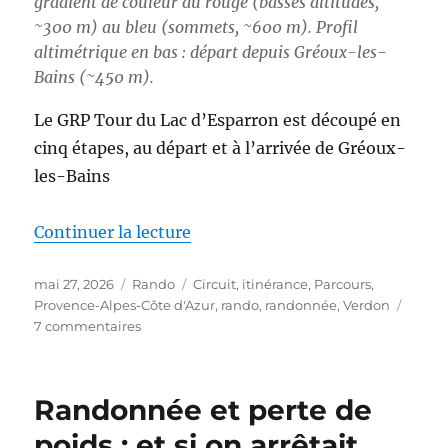
gradient de couleur du rouge (basses altitudes,
~300 m) au bleu (sommets, ~600 m). Profil
altimétrique en bas : départ depuis Gréoux-les-
Bains (~450 m).
Le GRP Tour du Lac d’Esparron est découpé en
cinq étapes, au départ et à l’arrivée de Gréoux-
les-Bains
de « S26E03 – Boucle autour du
Continuer la lecture
Publié
Catégories
Étiquettes
mai 27, 2026
Rando
Circuit
,
itinérance
,
Parcours
,
le
Provence-Alpes-Côte d'Azur
,
rando
,
randonnée
,
Verdon
sur
7 commentaires
S26E03
–
Boucle
Randonnée et perte de
autour
du
poids : et si on arrêtait