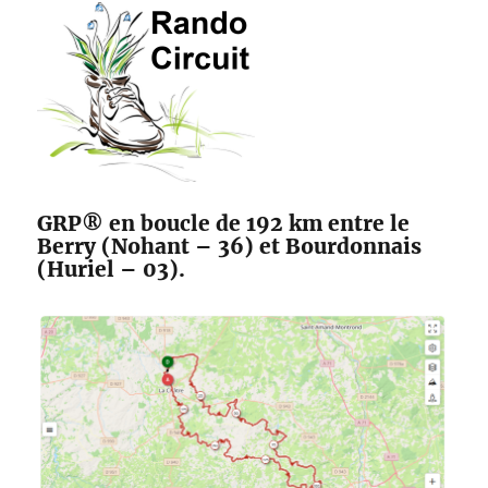
des
Maîtres
Sonneurs
GRP® en boucle de 192 km entre le
Berry (Nohant – 36) et Bourdonnais
(Huriel – 03).