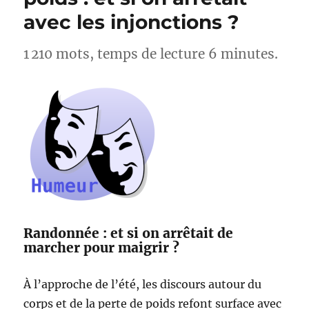
Lac
avec les injonctions ?
d’Esparron
–
Alpes-
1 210 mots, temps de lecture 6 minutes.
de-
Haute-
Provence
Randonnée : et si on arrêtait de
marcher pour maigrir ?
À l’approche de l’été, les discours autour du
corps et de la perte de poids refont surface avec