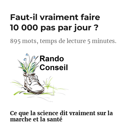
cyclistes,
acteurs
Faut-il vraiment faire
pour
l’amélioration
10 000 pas par jour ?
des
sentiers
895 mots, temps de lecture 5 minutes.
avec
Suricate
et
Outdoorvision
Ce que la science dit vraiment sur la
marche et la santé