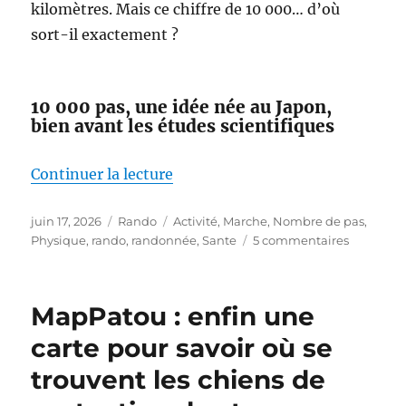
kilomètres. Mais ce chiffre de 10 000… d’où
sort-il exactement ?
10 000 pas, une idée née au Japon,
bien avant les études scientifiques
de « Faut-il vraiment faire 10 00
Continuer la lecture
Publié
Catégories
Étiquettes
juin 17, 2026
Rando
Activité
,
Marche
,
Nombre de pas
,
le
sur
Physique
,
rando
,
randonnée
,
Sante
5 commentaires
Faut-
il
vraiment
MapPatou : enfin une
faire
10 000
carte pour savoir où se
pas
trouvent les chiens de
par
jour ?