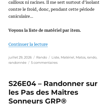
cailloux ni racines. Il me sert surtout d’isolant
contre le froid, donc, pendant cette période
caniculaire…
Voyons la liste de matériel par item.
de « Mon matériel pour la S26E0
Continuer la lecture
Publié
Catégories
Étiquettes
juillet 29, 2026
Rando
Liste
,
Matériel
,
Matos
,
rando
,
le
sur
randonnée
5 commentaires
Mon
matériel
pour
S26E04 – Randonner sur
la
S26E04
les Pas des Maîtres
:
Sonneurs GRP®
sur
les
Pas