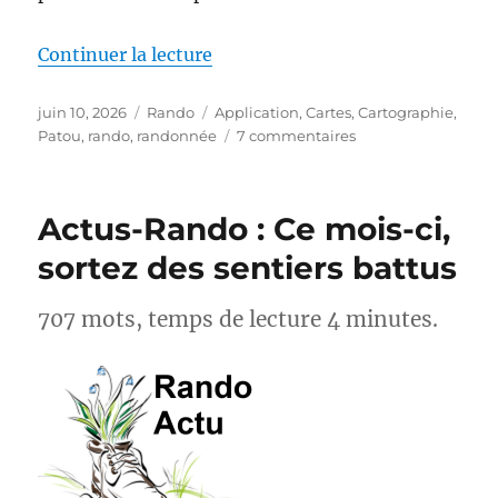
de « MapPatou : enfin une carte 
Continuer la lecture
Publié
Catégories
Étiquettes
juin 10, 2026
Rando
Application
,
Cartes
,
Cartographie
,
le
sur
Patou
,
rando
,
randonnée
7 commentaires
MapPatou :
enfin
une
Actus-Rando : Ce mois-ci,
carte
pour
sortez des sentiers battus
savoir
où
707 mots, temps de lecture 4 minutes.
se
trouvent
les
chiens
de
protection
des
troupeaux