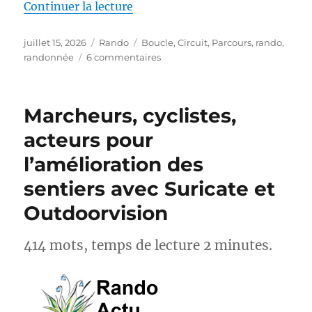
de « S26E04 – Randonner sur le
Continuer la lecture
Publié
Catégories
Étiquettes
juillet 15, 2026
Rando
Boucle
,
Circuit
,
Parcours
,
rando
,
le
sur
randonnée
6 commentaires
S26E04
–
Randonner
Marcheurs, cyclistes,
sur
les
acteurs pour
Pas
l’amélioration des
des
Maîtres
sentiers avec Suricate et
Sonneurs
GRP®
Outdoorvision
414 mots, temps de lecture 2 minutes.