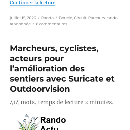
de « S26E04 – Randonner sur le
Continuer la lecture
Publié
Catégories
Étiquettes
juillet 15, 2026
Rando
Boucle
,
Circuit
,
Parcours
,
rando
,
le
sur
randonnée
6 commentaires
S26E04
–
Randonner
Marcheurs, cyclistes,
sur
les
acteurs pour
Pas
l’amélioration des
des
Maîtres
sentiers avec Suricate et
Sonneurs
GRP®
Outdoorvision
414 mots, temps de lecture 2 minutes.