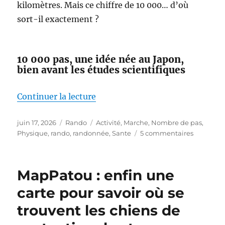
kilomètres. Mais ce chiffre de 10 000… d’où
sort-il exactement ?
10 000 pas, une idée née au Japon,
bien avant les études scientifiques
de « Faut-il vraiment faire 10 00
Continuer la lecture
Publié
Catégories
Étiquettes
juin 17, 2026
Rando
Activité
,
Marche
,
Nombre de pas
,
le
sur
Physique
,
rando
,
randonnée
,
Sante
5 commentaires
Faut-
il
vraiment
MapPatou : enfin une
faire
10 000
carte pour savoir où se
pas
trouvent les chiens de
par
jour ?