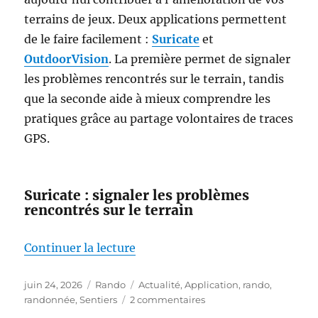
terrains de jeux. Deux applications permettent
de le faire facilement :
Suricate
et
OutdoorVision
. La première permet de signaler
les problèmes rencontrés sur le terrain, tandis
que la seconde aide à mieux comprendre les
pratiques grâce au partage volontaires de traces
GPS.
Suricate : signaler les problèmes
rencontrés sur le terrain
de « Marcheurs, cyclistes, acteu
Continuer la lecture
Publié
Catégories
Étiquettes
juin 24, 2026
Rando
Actualité
,
Application
,
rando
,
le
sur
randonnée
,
Sentiers
2 commentaires
Marcheurs,