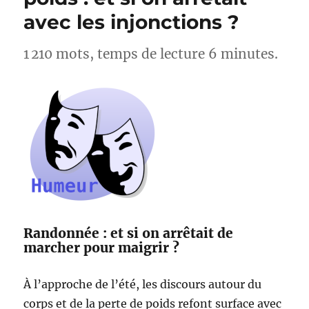
Lac
avec les injonctions ?
d’Esparron
–
Alpes-
1 210 mots, temps de lecture 6 minutes.
de-
Haute-
Provence
Randonnée : et si on arrêtait de
marcher pour maigrir ?
À l’approche de l’été, les discours autour du
corps et de la perte de poids refont surface avec