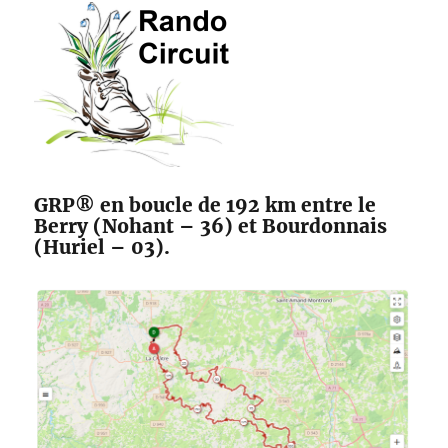
des
Maîtres
Sonneurs
GRP® en boucle de 192 km entre le
Berry (Nohant – 36) et Bourdonnais
(Huriel – 03).