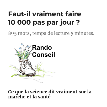
cyclistes,
acteurs
Faut-il vraiment faire
pour
l’amélioration
10 000 pas par jour ?
des
sentiers
895 mots, temps de lecture 5 minutes.
avec
Suricate
et
Outdoorvision
Ce que la science dit vraiment sur la
marche et la santé