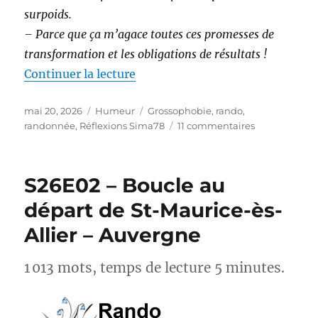
surpoids.
– Parce que ça m’agace toutes ces promesses de
transformation et les obligations de résultats !
de « Randonnée et perte de poids 
Continuer la lecture
Publié
Catégories
Étiquettes
mai 20, 2026
Humeur
Grossophobie
,
rando
,
le
sur
randonnée
,
Réflexions Sima78
11 commentaires
Randonnée
et
perte
S26E02 – Boucle au
de
poids :
départ de St-Maurice-ès-
et
Allier – Auvergne
si
on
arrêtait
1 013 mots, temps de lecture 5 minutes.
avec
les
injonctions ?