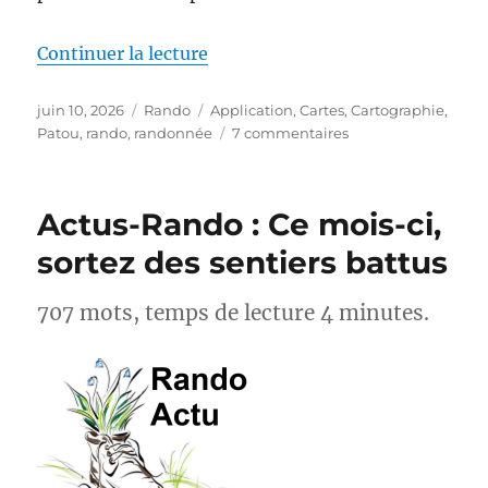
de « MapPatou : enfin une carte 
Continuer la lecture
Publié
Catégories
Étiquettes
juin 10, 2026
Rando
Application
,
Cartes
,
Cartographie
,
le
sur
Patou
,
rando
,
randonnée
7 commentaires
MapPatou :
enfin
une
Actus-Rando : Ce mois-ci,
carte
pour
sortez des sentiers battus
savoir
où
707 mots, temps de lecture 4 minutes.
se
trouvent
les
chiens
de
protection
des
troupeaux