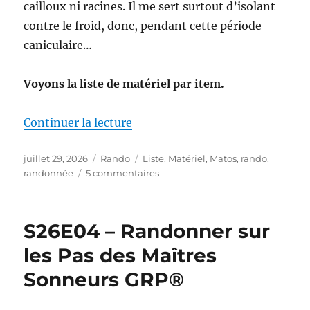
cailloux ni racines. Il me sert surtout d’isolant
contre le froid, donc, pendant cette période
caniculaire…
Voyons la liste de matériel par item.
de « Mon matériel pour la S26E0
Continuer la lecture
Publié
Catégories
Étiquettes
juillet 29, 2026
Rando
Liste
,
Matériel
,
Matos
,
rando
,
le
sur
randonnée
5 commentaires
Mon
matériel
pour
S26E04 – Randonner sur
la
S26E04
les Pas des Maîtres
:
Sonneurs GRP®
sur
les
Pas