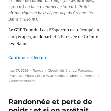
gradient de couleur du rouge (basses altitudes,
~300 m) au bleu (sommets, ~600 m). Profil
altimétrique en bas : départ depuis Gréoux-les-
Bains (~450 m).
Le GRP Tour du Lac d’Esparron est découpé en
cinq étapes, au départ et à l’arrivée de Gréoux-
les-Bains
de « S26E03 – Boucle autour du
Continuer la lecture
Publié
Catégories
Étiquettes
mai 27, 2026
Rando
Circuit
,
itinérance
,
Parcours
,
le
Provence-Alpes-Côte d'Azur
,
rando
,
randonnée
,
Verdon
sur
7 commentaires
S26E03
–
Boucle
Randonnée et perte de
autour
du
poids : et si on arrêtait