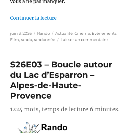
vous à ne pas manquer.
de « Actus-Rando : Ce mois-ci, s
Continuer la lecture
Publié
Catégories
Étiquettes
juin 3, 2026
Rando
Actualité
,
Cinéma
,
Evénements
,
le
sur
Film
,
rando
,
randonnée
Laisser un commentaire
Actus-
Rando :
Ce
S26E03 – Boucle autour
mois-
ci,
du Lac d’Esparron –
sortez
Alpes-de-Haute-
des
sentiers
Provence
battus
1224 mots, temps de lecture 6 minutes.