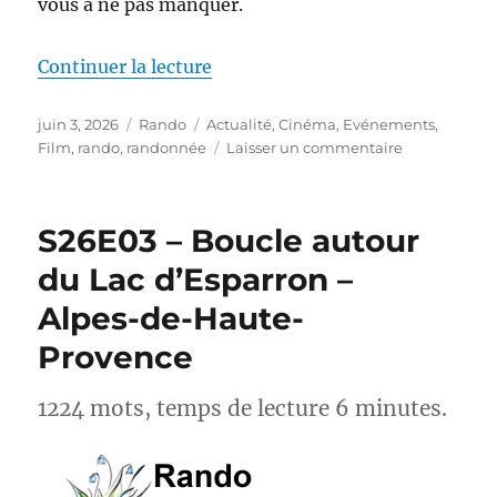
vous à ne pas manquer.
de « Actus-Rando : Ce mois-ci, s
Continuer la lecture
Publié
Catégories
Étiquettes
juin 3, 2026
Rando
Actualité
,
Cinéma
,
Evénements
,
le
sur
Film
,
rando
,
randonnée
Laisser un commentaire
Actus-
Rando :
Ce
S26E03 – Boucle autour
mois-
ci,
du Lac d’Esparron –
sortez
Alpes-de-Haute-
des
sentiers
Provence
battus
1224 mots, temps de lecture 6 minutes.