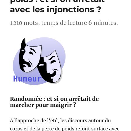
Lac
avec les injonctions ?
d’Esparron
–
Alpes-
1 210 mots, temps de lecture 6 minutes.
de-
Haute-
Provence
Randonnée : et si on arrêtait de
marcher pour maigrir ?
À l’approche de l’été, les discours autour du
corps et de la perte de poids refont surface avec