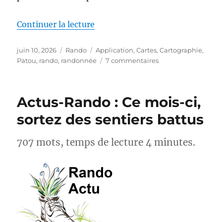
de « MapPatou : enfin une carte 
Continuer la lecture
Publié
Catégories
Étiquettes
juin 10, 2026
Rando
Application
,
Cartes
,
Cartographie
,
le
sur
Patou
,
rando
,
randonnée
7 commentaires
MapPatou :
enfin
une
Actus-Rando : Ce mois-ci,
carte
pour
sortez des sentiers battus
savoir
où
707 mots, temps de lecture 4 minutes.
se
trouvent
les
chiens
de
protection
des
troupeaux