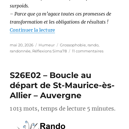
surpoids.
– Parce que ça m’agace toutes ces promesses de
transformation et les obligations de résultats !
de « Randonnée et perte de poids 
Continuer la lecture
Publié
Catégories
Étiquettes
mai 20, 2026
Humeur
Grossophobie
,
rando
,
le
sur
randonnée
,
Réflexions Sima78
11 commentaires
Randonnée
et
perte
S26E02 – Boucle au
de
poids :
départ de St-Maurice-ès-
et
Allier – Auvergne
si
on
arrêtait
1 013 mots, temps de lecture 5 minutes.
avec
les
injonctions ?