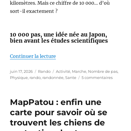
kilomètres. Mais ce chiffre de 10 000… d’où
sort-il exactement ?
10 000 pas, une idée née au Japon,
bien avant les études scientifiques
de « Faut-il vraiment faire 10 00
Continuer la lecture
Publié
Catégories
Étiquettes
juin 17, 2026
Rando
Activité
,
Marche
,
Nombre de pas
,
le
sur
Physique
,
rando
,
randonnée
,
Sante
5 commentaires
Faut-
il
vraiment
MapPatou : enfin une
faire
10 000
carte pour savoir où se
pas
trouvent les chiens de
par
jour ?