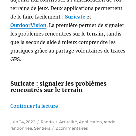
terrains de jeux. Deux applications permettent
de le faire facilement :
Suricate
et
OutdoorVision
. La première permet de signaler
les problèmes rencontrés sur le terrain, tandis
que la seconde aide à mieux comprendre les
pratiques grâce au partage volontaires de traces
GPS.
Suricate : signaler les problèmes
rencontrés sur le terrain
de « Marcheurs, cyclistes, acteu
Continuer la lecture
Publié
Catégories
Étiquettes
juin 24, 2026
Rando
Actualité
,
Application
,
rando
,
le
sur
randonnée
,
Sentiers
2 commentaires
Marcheurs,