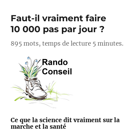
cyclistes,
acteurs
Faut-il vraiment faire
pour
l’amélioration
10 000 pas par jour ?
des
sentiers
895 mots, temps de lecture 5 minutes.
avec
Suricate
et
Outdoorvision
Ce que la science dit vraiment sur la
marche et la santé