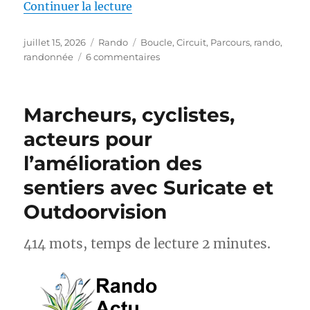
de « S26E04 – Randonner sur le
Continuer la lecture
Publié
Catégories
Étiquettes
juillet 15, 2026
Rando
Boucle
,
Circuit
,
Parcours
,
rando
,
le
sur
randonnée
6 commentaires
S26E04
–
Randonner
Marcheurs, cyclistes,
sur
les
acteurs pour
Pas
l’amélioration des
des
Maîtres
sentiers avec Suricate et
Sonneurs
GRP®
Outdoorvision
414 mots, temps de lecture 2 minutes.