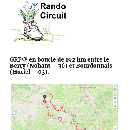
des
Maîtres
Sonneurs
GRP® en boucle de 192 km entre le
Berry (Nohant – 36) et Bourdonnais
(Huriel – 03).