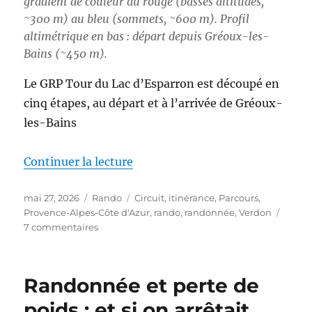
gradient de couleur du rouge (basses altitudes,
~300 m) au bleu (sommets, ~600 m). Profil
altimétrique en bas : départ depuis Gréoux-les-
Bains (~450 m).
Le GRP Tour du Lac d’Esparron est découpé en
cinq étapes, au départ et à l’arrivée de Gréoux-
les-Bains
de « S26E03 – Boucle autour du
Continuer la lecture
Publié
Catégories
Étiquettes
mai 27, 2026
Rando
Circuit
,
itinérance
,
Parcours
,
le
Provence-Alpes-Côte d'Azur
,
rando
,
randonnée
,
Verdon
sur
7 commentaires
S26E03
–
Boucle
Randonnée et perte de
autour
du
poids : et si on arrêtait