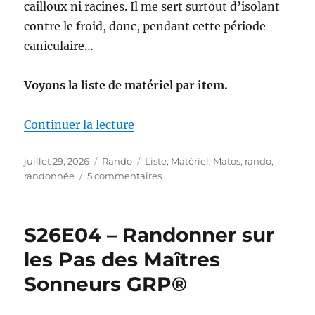
cailloux ni racines. Il me sert surtout d’isolant
contre le froid, donc, pendant cette période
caniculaire…
Voyons la liste de matériel par item.
de « Mon matériel pour la S26E0
Continuer la lecture
Publié
Catégories
Étiquettes
juillet 29, 2026
Rando
Liste
,
Matériel
,
Matos
,
rando
,
le
sur
randonnée
5 commentaires
Mon
matériel
pour
S26E04 – Randonner sur
la
S26E04
les Pas des Maîtres
:
Sonneurs GRP®
sur
les
Pas